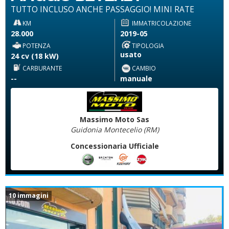
TUTTO INCLUSO ANCHE PASSAGGIO! MINI RATE
KM
IMMATRICOLAZIONE
28.000
2019-05
POTENZA
TIPOLOGIA
usato
24 cv (18 kW)
CARBURANTE
CAMBIO
--
manuale
Massimo Moto Sas
Guidonia Montecelio (RM)
Concessionaria Ufficiale
10 immagini