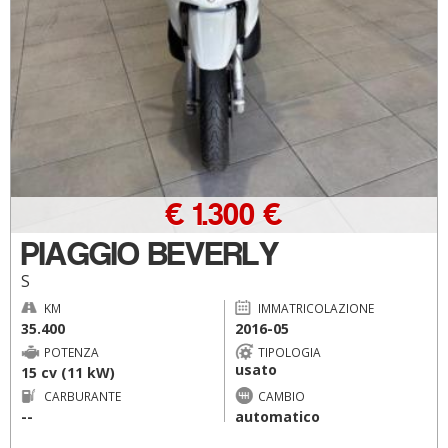
€ 1.300 €
PIAGGIO BEVERLY
S
KM
IMMATRICOLAZIONE
35.400
2016-05
POTENZA
TIPOLOGIA
usato
15 cv (11 kW)
CARBURANTE
CAMBIO
--
automatico