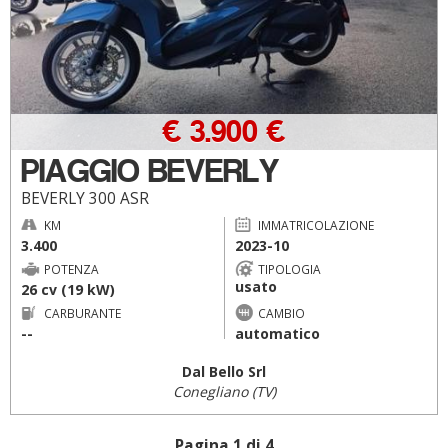
€ 3.900 €
PIAGGIO BEVERLY
BEVERLY 300 ASR
KM
IMMATRICOLAZIONE
3.400
2023-10
POTENZA
TIPOLOGIA
usato
26 cv (19 kW)
CARBURANTE
CAMBIO
--
automatico
Dal Bello Srl
Conegliano (TV)
Pagina 1 di 4