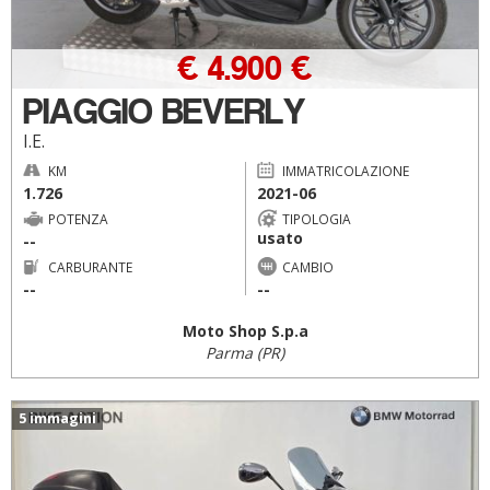
€ 4.900 €
PIAGGIO BEVERLY
I.E.
KM
IMMATRICOLAZIONE
1.726
2021-06
POTENZA
TIPOLOGIA
usato
--
CARBURANTE
CAMBIO
--
--
Moto Shop S.p.a
Parma (PR)
5 immagini