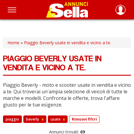
Salta
al
contenuto
principale
Home
»
Piaggio Beverly usate in vendita e vicino a te.
PIAGGIO BEVERLY USATE IN
VENDITA E VICINO A TE.
Piaggio Beverly - moto e scooter usate in vendita e vicino
a te.
Qui troverai un'ampia selezione di veicoli di tutte le
marche e modelli.
Confronta le offerte, trova l'affare
giusto per le tue esigenze.
piaggio
beverly
x
usate
x
Rimuovi filtri
Annunci trovati:
69