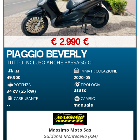
€ 2.990 €
PIAGGIO BEVERLY
TUTTO INCLUSO ANCHE PASSAGGIO!
KM
IMMATRICOLAZIONE
49.900
2020-05
POTENZA
TIPOLOGIA
usato
34 cv (25 kW)
CARBURANTE
CAMBIO
--
manuale
Massimo Moto Sas
Guidonia Montecelio (RM)