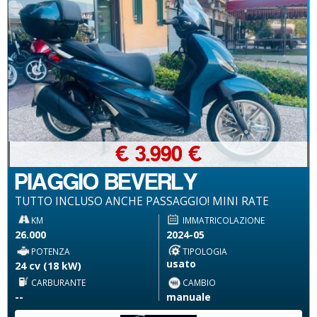
€ 3.990 €
PIAGGIO BEVERLY
TUTTO INCLUSO ANCHE PASSAGGIO! MINI RATE
KM
IMMATRICOLAZIONE
26.000
2024-05
POTENZA
TIPOLOGIA
usato
24 cv (18 kW)
CARBURANTE
CAMBIO
--
manuale