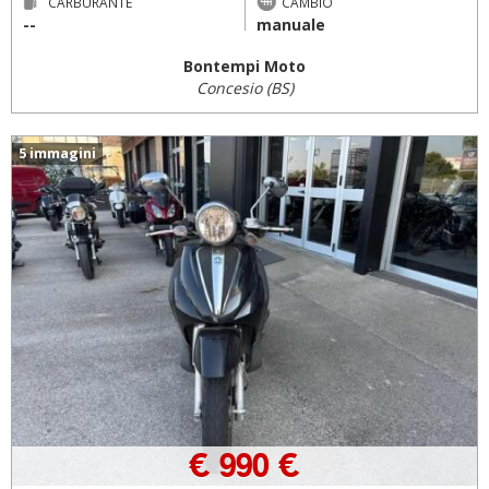
CARBURANTE
CAMBIO
--
manuale
Bontempi Moto
Concesio (BS)
5 immagini
€ 990 €