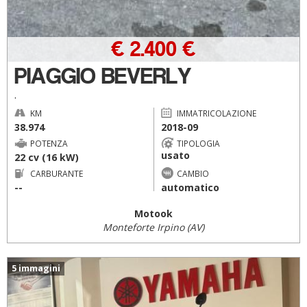
€ 2.400 €
PIAGGIO BEVERLY
.
KM
IMMATRICOLAZIONE
38.974
2018-09
POTENZA
TIPOLOGIA
usato
22 cv (16 kW)
CARBURANTE
CAMBIO
--
automatico
Motook
Monteforte Irpino (AV)
5 immagini