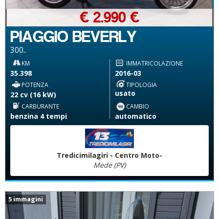
€ 2.990 €
PIAGGIO BEVERLY
300..
KM
IMMATRICOLAZIONE
35.398
2016-03
POTENZA
TIPOLOGIA
usato
22 cv (16 kW)
CARBURANTE
CAMBIO
benzina 4 tempi
automatico
Tredicimilagiri - Centro Moto-
Mede (PV)
5 immagini