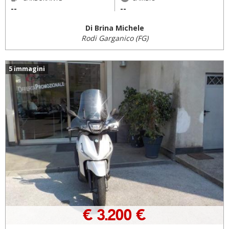
--
--
Di Brina Michele
Rodi Garganico (FG)
5 immagini
€ 3.200 €