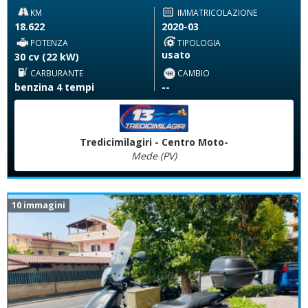
KM
IMMATRICOLAZIONE
18.622
2020-03
POTENZA
TIPOLOGIA
usato
30 cv (22 kW)
CARBURANTE
CAMBIO
benzina 4 tempi
--
Tredicimilagiri - Centro Moto-
Mede (PV)
10 immagini