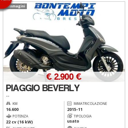
5 immagini
€ 2.900 €
PIAGGIO BEVERLY
--
KM
IMMATRICOLAZIONE
16.600
2015-11
POTENZA
TIPOLOGIA
usato
22 cv (16 kW)