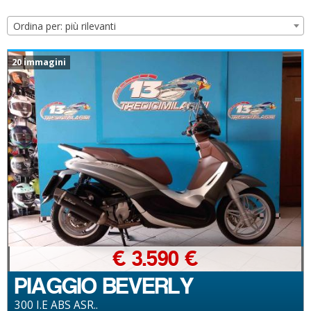
Ordina per: più rilevanti
20 immagini
€ 3.590 €
PIAGGIO BEVERLY
300 I.E ABS ASR..