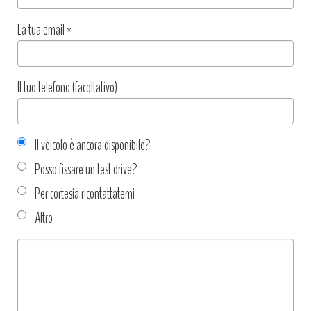
La tua email
*
Il tuo telefono (facoltativo)
Il veicolo è ancora disponibile?
Posso fissare un test drive?
Per cortesia ricontattatemi
Altro
Tipo
richiesta
*