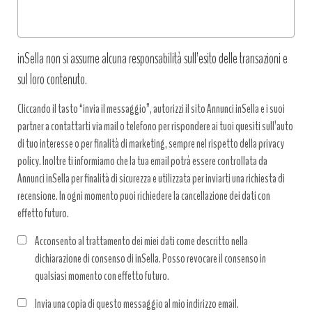
inSella non si assume alcuna responsabilità sull’esito delle transazioni e
sul loro contenuto.
Cliccando il tasto “invia il messaggio”, autorizzi il sito Annunci inSella e i suoi
partner a contattarti via mail o telefono per rispondere ai tuoi quesiti sull’auto
di tuo interesse o per finalità di marketing, sempre nel rispetto della privacy
policy. Inoltre ti informiamo che la tua email potrà essere controllata da
Annunci inSella per finalità di sicurezza e utilizzata per inviarti una richiesta di
recensione. In ogni momento puoi richiedere la cancellazione dei dati con
effetto futuro.
Acconsento al trattamento dei miei dati come descritto nella
dichiarazione di consenso di inSella. Posso revocare il consenso in
qualsiasi momento con effetto futuro.
Trattamento
Invia una copia di questo messaggio al mio indirizzo email.
dati