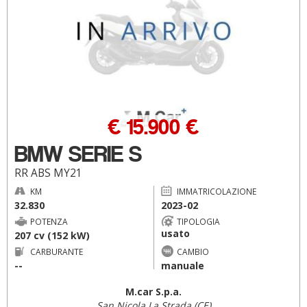
€ 15.900 €
BMW SERIE S
RR ABS MY21
KM
IMMATRICOLAZIONE
32.830
2023-02
POTENZA
TIPOLOGIA
usato
207 cv (152 kW)
CARBURANTE
CAMBIO
--
manuale
M.car S.p.a.
San Nicola La Strada (CE)