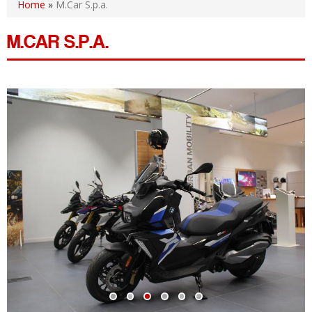
Home
»
M.Car S.p.a.
M.CAR S.P.A.