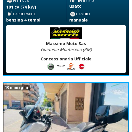
POTENZA
TIPOLOGIA
usato
101 cv (74 kW)
CARBURANTE
CAMBIO
benzina 4 tempi
manuale
Massimo Moto Sas
Guidonia Montecelio (RM)
Concessionaria Ufficiale
10 immagini