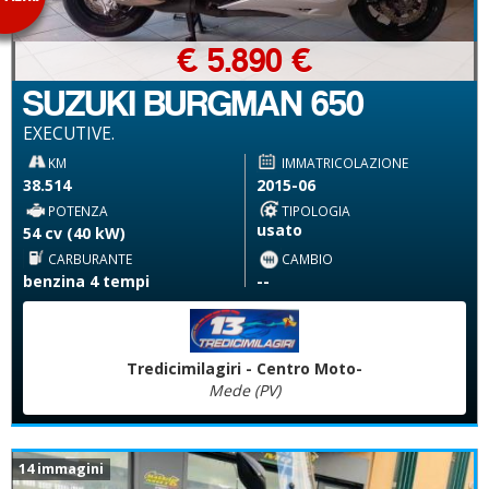
€ 5.890 €
SUZUKI BURGMAN 650
EXECUTIVE.
KM
IMMATRICOLAZIONE
38.514
2015-06
POTENZA
TIPOLOGIA
usato
54 cv (40 kW)
CARBURANTE
CAMBIO
benzina 4 tempi
--
Tredicimilagiri - Centro Moto-
Mede (PV)
14 immagini