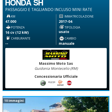
HONDA SH
PASSAGGIO E TAGLIANDO INCLUSO MINI RATE
KM
IMMATRICOLAZIONE
47.000
2017-04
POTENZA
TIPOLOGIA
usato
16 cv (12 kW)
CARBURANTE
CAMBIO
--
manuale
Massimo Moto Sas
Guidonia Montecelio (RM)
Concessionaria Ufficiale
10 immagini