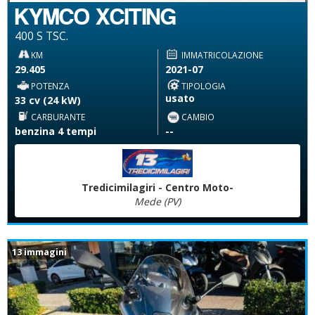
KYMCO XCITING
400 S TSC.
KM
IMMATRICOLAZIONE
29.405
2021-07
POTENZA
TIPOLOGIA
usato
33 cv (24 kW)
CARBURANTE
CAMBIO
benzina 4 tempi
--
Tredicimilagiri - Centro Moto-
Mede (PV)
13 immagini