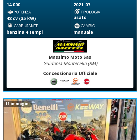
14.000
2021-07
POTENZA
TIPOLOGIA
usato
48 cv (35 kW)
CARBURANTE
CAMBIO
benzina 4 tempi
manuale
Massimo Moto Sas
Guidonia Montecelio (RM)
Concessionaria Ufficiale
11 immagini