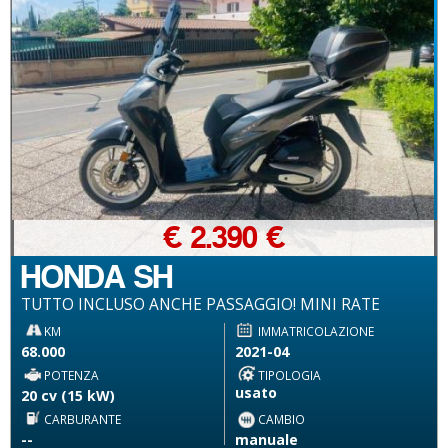
€ 2.390 €
HONDA SH
TUTTO INCLUSO ANCHE PASSAGGIO! MINI RATE
KM
IMMATRICOLAZIONE
68.000
2021-04
POTENZA
TIPOLOGIA
usato
20 cv (15 kW)
CARBURANTE
CAMBIO
--
manuale