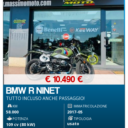
€ 10.490 €
BMW R NINET
TUTTO INCLUSO ANCHE PASSAGGIO!
KM
IMMATRICOLAZIONE
58.000
2017-05
POTENZA
TIPOLOGIA
usato
109 cv (80 kW)