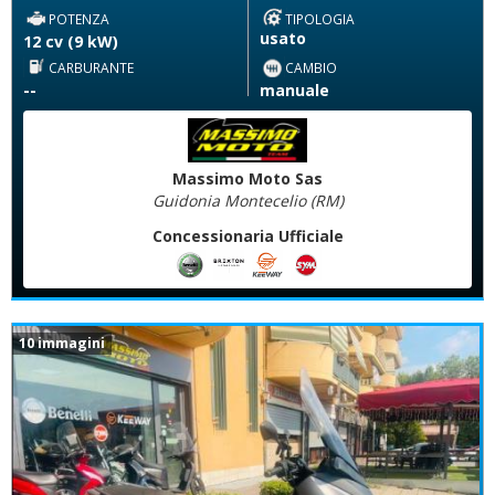
POTENZA
TIPOLOGIA
usato
12 cv (9 kW)
CARBURANTE
CAMBIO
--
manuale
Massimo Moto Sas
Guidonia Montecelio (RM)
Concessionaria Ufficiale
10 immagini