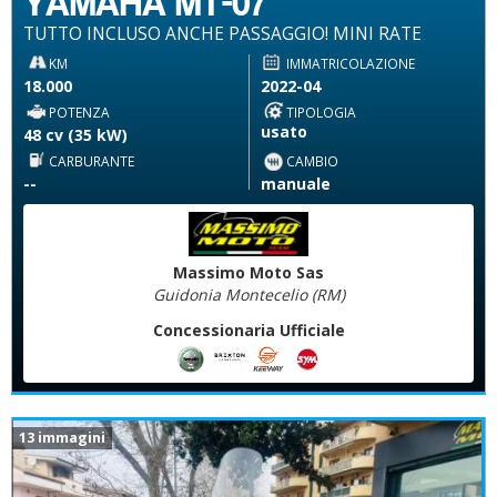
YAMAHA MT-07
TUTTO INCLUSO ANCHE PASSAGGIO! MINI RATE
KM
IMMATRICOLAZIONE
18.000
2022-04
POTENZA
TIPOLOGIA
usato
48 cv (35 kW)
CARBURANTE
CAMBIO
--
manuale
Massimo Moto Sas
Guidonia Montecelio (RM)
Concessionaria Ufficiale
13 immagini