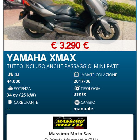
€ 3.290 €
YAMAHA XMAX
TUTTO INCLUSO ANCHE PASSAGGIO! MINI RATE
KM
IMMATRICOLAZIONE
44.000
2017-06
POTENZA
TIPOLOGIA
usato
34 cv (25 kW)
CARBURANTE
CAMBIO
--
manuale
Massimo Moto Sas
Guidonia Montecelio (RM)