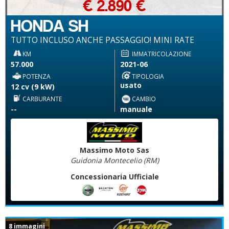
€ 2.890 €
HONDA SH
TUTTO INCLUSO ANCHE PASSAGGIO! MINI RATE
KM
IMMATRICOLAZIONE
57.000
2021-06
POTENZA
TIPOLOGIA
usato
12 cv (9 kW)
CARBURANTE
CAMBIO
--
manuale
Massimo Moto Sas
Guidonia Montecelio (RM)
Concessionaria Ufficiale
8 immagini