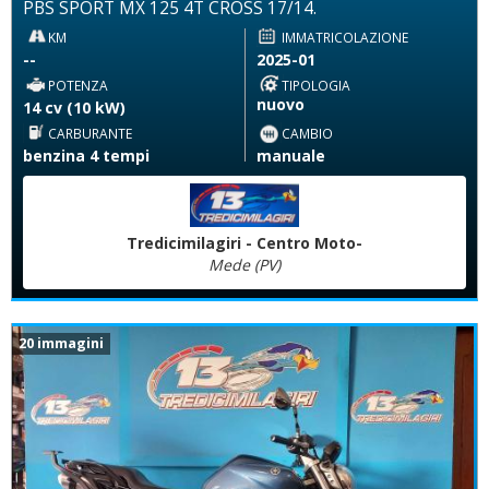
PBS SPORT MX 125 4T CROSS 17/14.
KM
IMMATRICOLAZIONE
--
2025-01
POTENZA
TIPOLOGIA
nuovo
14 cv (10 kW)
CARBURANTE
CAMBIO
benzina 4 tempi
manuale
Tredicimilagiri - Centro Moto-
Mede (PV)
20 immagini