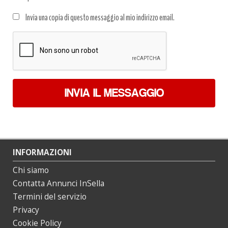
Trattamento
Invia una copia di questo messaggio al mio indirizzo email.
dati
*
INVIA IL MESSAGGIO
INFORMAZIONI
Chi siamo
Contatta Annunci InSella
Termini del servizio
Privacy
Cookie Policy