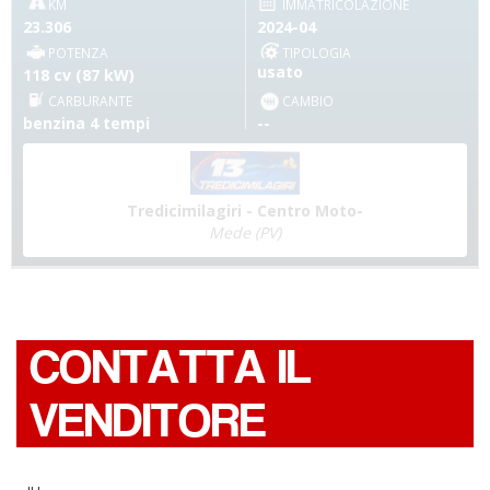
KM
IMMATRICOLAZIONE
23.306
2024-04
POTENZA
TIPOLOGIA
usato
118 cv (87 kW)
CARBURANTE
CAMBIO
benzina 4 tempi
--
Tredicimilagiri - Centro Moto-
Mede (PV)
CONTATTA IL
VENDITORE