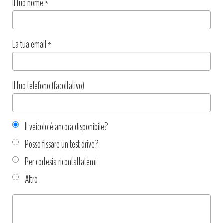
Il tuo nome
*
La tua email
*
Il tuo telefono (facoltativo)
Il veicolo è ancora disponibile?
Posso fissare un test drive?
Per cortesia ricontattatemi
Altro
Tipo
richiesta