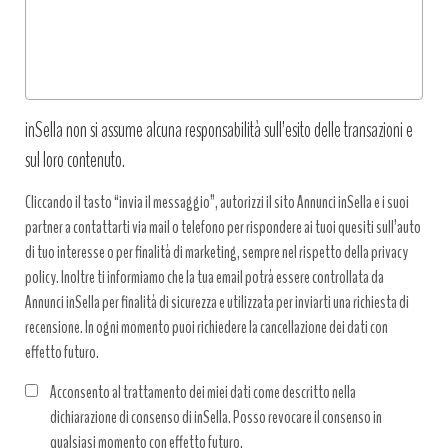
*
inSella non si assume alcuna responsabilità sull’esito delle transazioni e
sul loro contenuto.
Cliccando il tasto “invia il messaggio”, autorizzi il sito Annunci inSella e i suoi
partner a contattarti via mail o telefono per rispondere ai tuoi quesiti sull’auto
di tuo interesse o per finalità di marketing, sempre nel rispetto della privacy
policy. Inoltre ti informiamo che la tua email potrà essere controllata da
Annunci inSella per finalità di sicurezza e utilizzata per inviarti una richiesta di
recensione. In ogni momento puoi richiedere la cancellazione dei dati con
effetto futuro.
Acconsento al trattamento dei miei dati come descritto nella
dichiarazione di consenso di inSella. Posso revocare il consenso in
qualsiasi momento con effetto futuro.