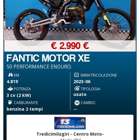
€ 2.990 €
FANTIC MOTOR XE
50 PERFORMANCE ENDURO.
KM
IMMATRICOLAZIONE
4.819
2023-06
POTENZA
TIPOLOGIA
usato
3 cv (2 kW)
CARBURANTE
CAMBIO
benzina 2 tempi
--
Tredicimilagiri - Centro Moto-