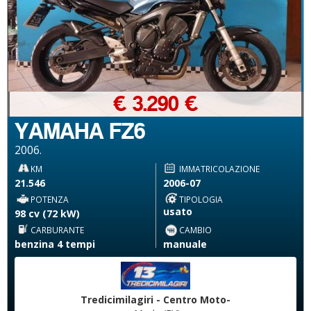
€ 3.290 €
YAMAHA FZ6
2006.
KM
IMMATRICOLAZIONE
21.546
2006-07
POTENZA
TIPOLOGIA
usato
98 cv (72 kW)
CARBURANTE
CAMBIO
benzina 4 tempi
manuale
Tredicimilagiri - Centro Moto-