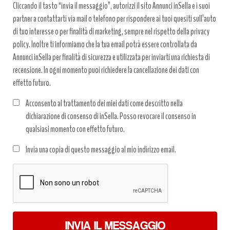
Cliccando il tasto “invia il messaggio”, autorizzi il sito Annunci inSella e i suoi
partner a contattarti via mail o telefono per rispondere ai tuoi quesiti sull’auto
di tuo interesse o per finalità di marketing, sempre nel rispetto della privacy
policy. Inoltre ti informiamo che la tua email potrà essere controllata da
Annunci inSella per finalità di sicurezza e utilizzata per inviarti una richiesta di
recensione. In ogni momento puoi richiedere la cancellazione dei dati con
effetto futuro.
Acconsento al trattamento dei miei dati come descritto nella
dichiarazione di consenso di inSella. Posso revocare il consenso in
qualsiasi momento con effetto futuro.
Trattamento
Invia una copia di questo messaggio al mio indirizzo email.
dati
*
INVIA IL MESSAGGIO