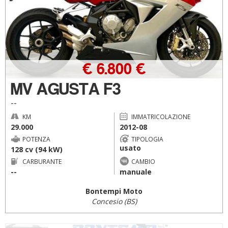
€ 6.800 €
MV AGUSTA F3
--
KM
IMMATRICOLAZIONE
29.000
2012-08
POTENZA
TIPOLOGIA
usato
128 cv (94 kW)
CARBURANTE
CAMBIO
--
manuale
Bontempi Moto
Concesio (BS)