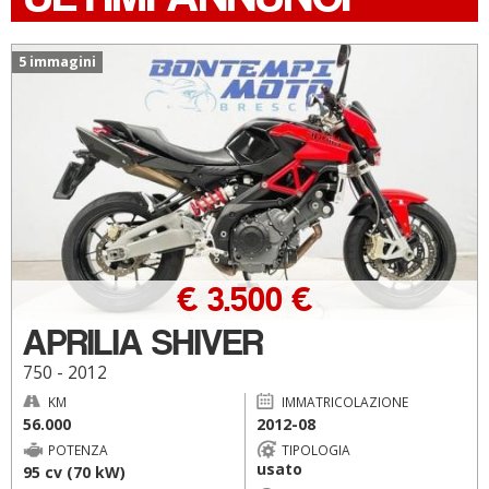
5 immagini
€ 3.500 €
APRILIA SHIVER
750 - 2012
KM
IMMATRICOLAZIONE
56.000
2012-08
POTENZA
TIPOLOGIA
usato
95 cv (70 kW)