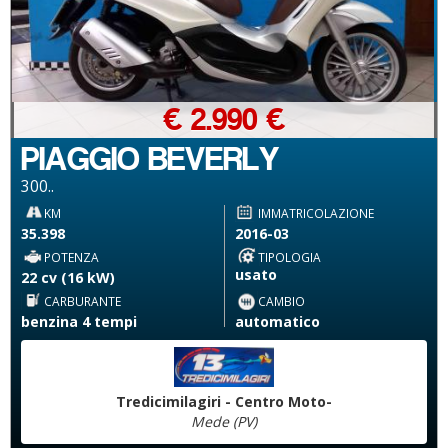
€ 2.990 €
PIAGGIO BEVERLY
300..
KM
IMMATRICOLAZIONE
35.398
2016-03
POTENZA
TIPOLOGIA
usato
22 cv (16 kW)
CARBURANTE
CAMBIO
benzina 4 tempi
automatico
Tredicimilagiri - Centro Moto-
Mede (PV)