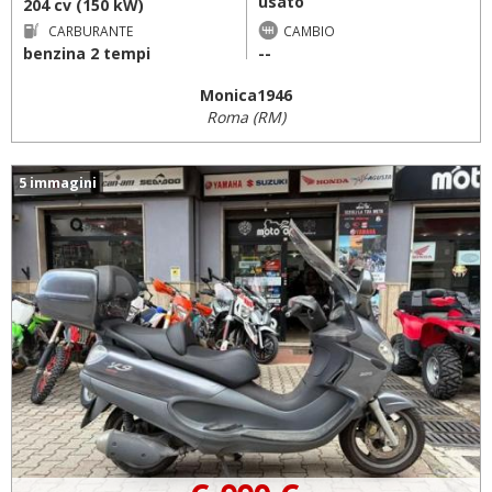
usato
204 cv (150 kW)
CARBURANTE
CAMBIO
benzina 2 tempi
--
Monica1946
Roma (RM)
5 immagini