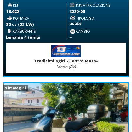
KM
IMMATRICOLAZIONE
18.622
2020-03
POTENZA
TIPOLOGIA
usato
30 cv (22 kW)
CARBURANTE
CAMBIO
benzina 4 tempi
--
Tredicimilagiri - Centro Moto-
Mede (PV)
9 immagini