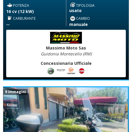
POTENZA
TIPOLOGIA
usato
16 cv (12 kW)
CARBURANTE
CAMBIO
--
manuale
Massimo Moto Sas
Guidonia Montecelio (RM)
Concessionaria Ufficiale
9 immagini