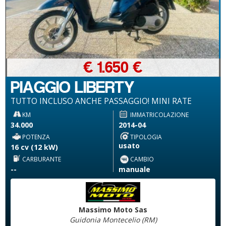
€ 1.650 €
PIAGGIO LIBERTY
TUTTO INCLUSO ANCHE PASSAGGIO! MINI RATE
KM
IMMATRICOLAZIONE
34.000
2014-04
POTENZA
TIPOLOGIA
usato
16 cv (12 kW)
CARBURANTE
CAMBIO
--
manuale
Massimo Moto Sas
Guidonia Montecelio (RM)