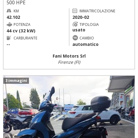
500 HPE
KM
IMMATRICOLAZIONE
42.102
2020-02
POTENZA
TIPOLOGIA
usato
44 cv (32 kW)
CARBURANTE
CAMBIO
--
automatico
Fani Motors Srl
Firenze (FI)
3 immagini