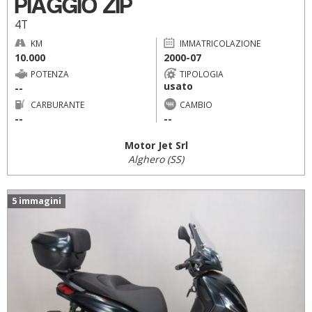
PIAGGIO ZIP
4T
KM
IMMATRICOLAZIONE
10.000
2000-07
POTENZA
TIPOLOGIA
usato
--
CARBURANTE
CAMBIO
--
--
Motor Jet Srl
Alghero (SS)
5 immagini