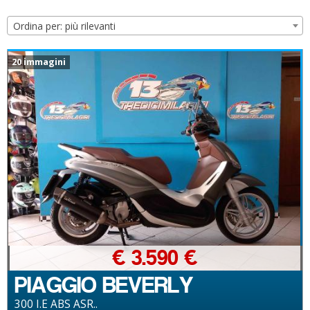
Ordina per: più rilevanti
20 immagini
€ 3.590 €
PIAGGIO BEVERLY
300 I.E ABS ASR..