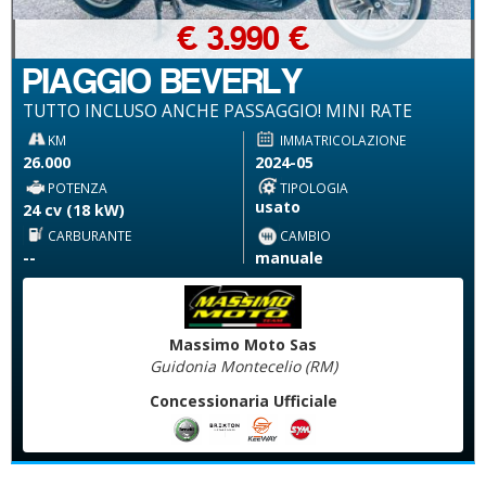
€ 3.990 €
PIAGGIO BEVERLY
TUTTO INCLUSO ANCHE PASSAGGIO! MINI RATE
KM
IMMATRICOLAZIONE
26.000
2024-05
POTENZA
TIPOLOGIA
usato
24 cv (18 kW)
CARBURANTE
CAMBIO
--
manuale
Massimo Moto Sas
Guidonia Montecelio (RM)
Concessionaria Ufficiale