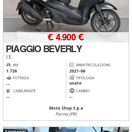
€ 4.900 €
PIAGGIO BEVERLY
I.E.
KM
IMMATRICOLAZIONE
1.726
2021-06
POTENZA
TIPOLOGIA
usato
--
CARBURANTE
CAMBIO
--
--
Moto Shop S.p.a
Parma (PR)
5 immagini