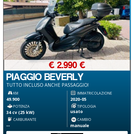
€ 2.990 €
PIAGGIO BEVERLY
TUTTO INCLUSO ANCHE PASSAGGIO!
KM
IMMATRICOLAZIONE
49.900
2020-05
POTENZA
TIPOLOGIA
usato
34 cv (25 kW)
CARBURANTE
CAMBIO
--
manuale