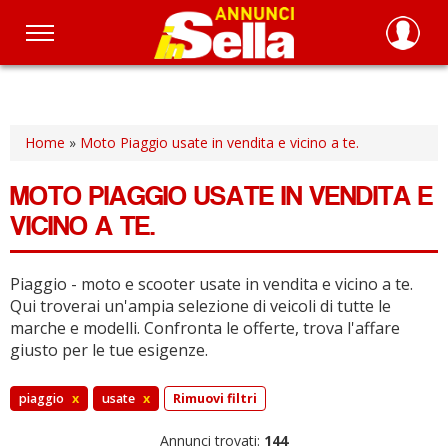
Salta
al
contenuto
principale
Home
»
Moto Piaggio usate in vendita e vicino a te.
MOTO PIAGGIO USATE IN VENDITA E
VICINO A TE.
Piaggio - moto e scooter usate in vendita e vicino a te.
Qui troverai un'ampia selezione di veicoli di tutte le
marche e modelli.
Confronta le offerte, trova l'affare
giusto per le tue esigenze.
piaggio
x
usate
x
Rimuovi filtri
Annunci trovati:
144