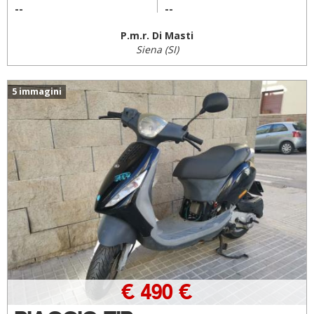
--
--
P.m.r. Di Masti
Siena (SI)
5 immagini
€ 490 €