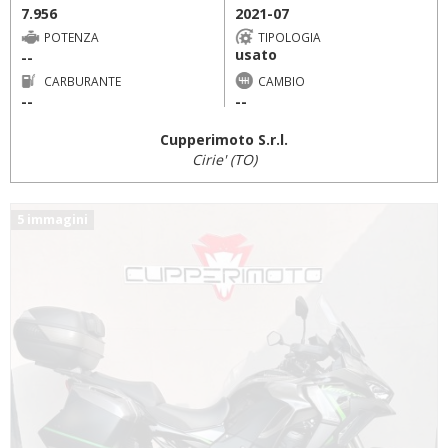
7.956
2021-07
POTENZA
TIPOLOGIA
usato
--
CARBURANTE
CAMBIO
--
--
Cupperimoto S.r.l.
Cirie' (TO)
5 immagini