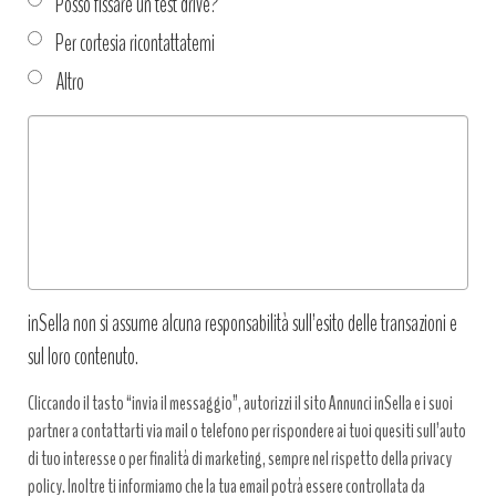
Posso fissare un test drive?
Per cortesia ricontattatemi
Altro
Tipo
richiesta
*
inSella non si assume alcuna responsabilità sull’esito delle transazioni e
sul loro contenuto.
Cliccando il tasto “invia il messaggio”, autorizzi il sito Annunci inSella e i suoi
partner a contattarti via mail o telefono per rispondere ai tuoi quesiti sull’auto
di tuo interesse o per finalità di marketing, sempre nel rispetto della privacy
policy. Inoltre ti informiamo che la tua email potrà essere controllata da