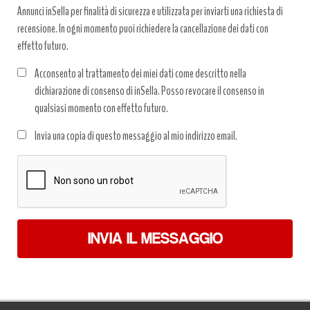
Annunci inSella per finalità di sicurezza e utilizzata per inviarti una richiesta di
recensione. In ogni momento puoi richiedere la cancellazione dei dati con
effetto futuro.
Acconsento al trattamento dei miei dati come descritto nella
dichiarazione di consenso di inSella. Posso revocare il consenso in
qualsiasi momento con effetto futuro.
Trattamento
Invia una copia di questo messaggio al mio indirizzo email.
dati
*
INVIA IL MESSAGGIO