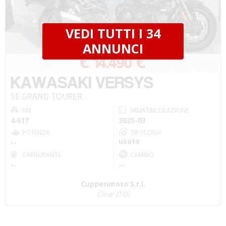
VEDI TUTTI I 34
ANNUNCI
€ 14.490 €
KAWASAKI VERSYS
SE GRAND TOURER
KM
IMMATRICOLAZIONE
4.617
2025-03
POTENZA
TIPOLOGIA
usato
--
CARBURANTE
CAMBIO
--
--
Cupperimoto S.r.l.
Cirie' (TO)