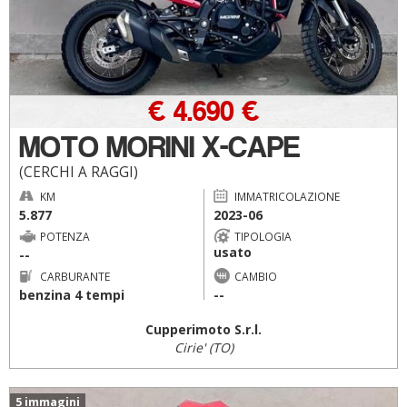
€ 4.690 €
MOTO MORINI X-CAPE
(CERCHI A RAGGI)
KM
IMMATRICOLAZIONE
5.877
2023-06
POTENZA
TIPOLOGIA
usato
--
CARBURANTE
CAMBIO
benzina 4 tempi
--
Cupperimoto S.r.l.
Cirie' (TO)
5 immagini