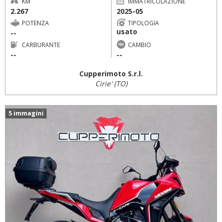
KM
IMMATRICOLAZIONE
2.267
2025-05
POTENZA
TIPOLOGIA
usato
--
CARBURANTE
CAMBIO
--
--
Cupperimoto S.r.l.
Cirie' (TO)
5 immagini