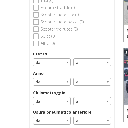
Trial (0)
Enduro stradale (0)
Scooter ruote alte (0)
Scooter ruote basse (0)
Scooter tre ruote (0)
50 cc (0)
Altro (0)
5
Prezzo
da
a
Anno
da
a
Chilometraggio
da
a
Usura pneumatico anteriore
da
a