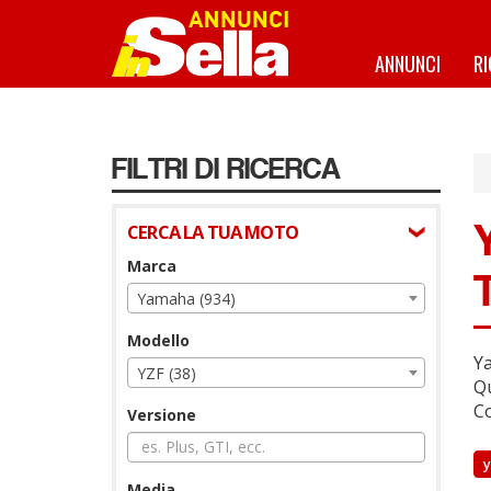
Salta
al
contenuto
ANNUNCI
R
principale
FILTRI DI RICERCA
CERCA LA TUA MOTO
Marca
Yamaha (934)
Modello
Ya
YZF (38)
Qu
Co
Versione
Media