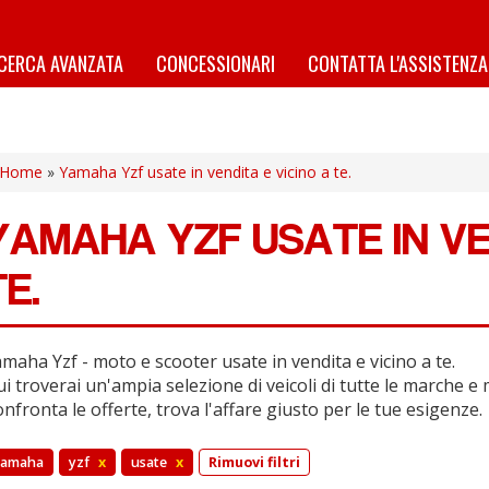
ICERCA AVANZATA
CONCESSIONARI
CONTATTA L'ASSISTENZA
Home
»
Yamaha Yzf usate in vendita e vicino a te.
YAMAHA YZF USATE IN VE
TE.
maha Yzf - moto e scooter usate in vendita e vicino a te.
i troverai un'ampia selezione di veicoli di tutte le marche e 
nfronta le offerte, trova l'affare giusto per le tue esigenze.
yamaha
yzf
x
usate
x
Rimuovi filtri