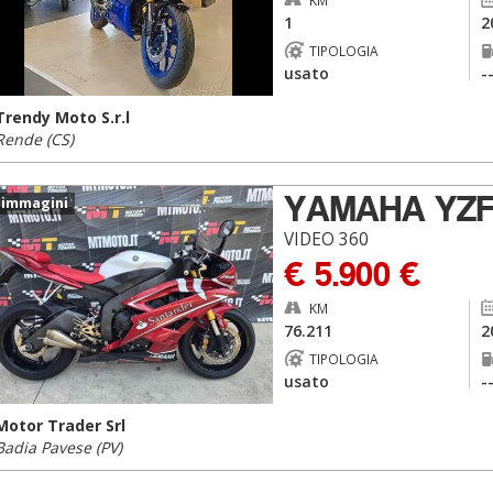
KM
1
2
TIPOLOGIA
usato
-
Trendy Moto S.r.l
Rende (CS)
YAMAHA YZ
 immagini
VIDEO 360
€ 5.900 €
KM
76.211
2
TIPOLOGIA
usato
-
Motor Trader Srl
Badia Pavese (PV)