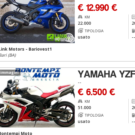
€ 12.990 €
KM
22.000
2
TIPOLOGIA
usato
-
Link Motors - Bariovest1
Bari (BA)
YAMAHA YZ
 immagini
--
€ 6.500 €
KM
51.000
2
TIPOLOGIA
usato
-
Bontempi Moto