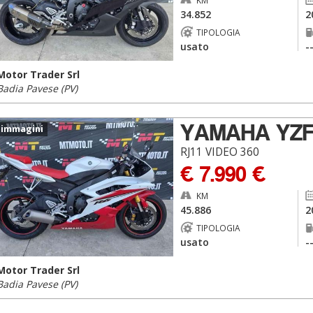
KM
34.852
2
TIPOLOGIA
usato
-
Motor Trader Srl
Badia Pavese (PV)
YAMAHA YZ
 immagini
RJ11 VIDEO 360
€ 7.990 €
KM
45.886
2
TIPOLOGIA
usato
-
Motor Trader Srl
Badia Pavese (PV)