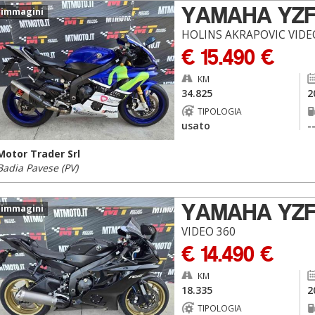
YAMAHA YZ
 immagini
HOLINS AKRAPOVIC VIDE
€ 15.490 €
KM
34.825
2
TIPOLOGIA
usato
-
Motor Trader Srl
Badia Pavese (PV)
YAMAHA YZ
 immagini
VIDEO 360
€ 14.490 €
KM
18.335
2
TIPOLOGIA