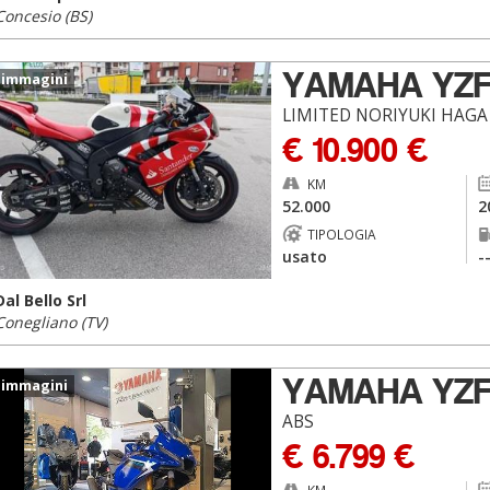
Concesio (BS)
YAMAHA YZ
 immagini
LIMITED NORIYUKI HAGA
€ 10.900 €
KM
52.000
2
TIPOLOGIA
usato
-
Dal Bello Srl
Conegliano (TV)
YAMAHA YZ
 immagini
ABS
€ 6.799 €