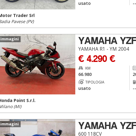
usato
-
Motor Trader Srl
Badia Pavese (PV)
YAMAHA YZ
 immagini
YAMAHA R1 - YM 2004
€ 4.290 €
KM
66.980
2
TIPOLOGIA
usato
-
Honda Point S.r.l.
Milano (MI)
YAMAHA YZ
 immagini
600 118CV