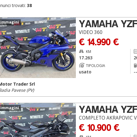
nunci trovati:
38
YAMAHA YZ
 immagini
VIDEO 360
€ 14.990 €
KM
17.263
2
TIPOLOGIA
usato
-
Motor Trader Srl
Badia Pavese (PV)
YAMAHA YZ
 immagini
COMPLETO AKRAPOVIC V
€ 10.900 €