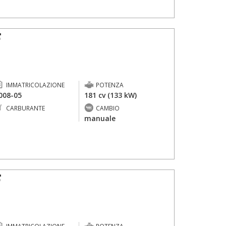
F
IMMATRICOLAZIONE
POTENZA
008-05
181 cv (133 kW)
CARBURANTE
CAMBIO
-
manuale
F