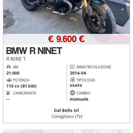
€ 9.600 €
BMW R NINET
R NINE T
KM
IMMATRICOLAZIONE
21.000
2014-04
POTENZA
TIPOLOGIA
usato
110 cv (81 kW)
CARBURANTE
CAMBIO
--
manuale
Dal Bello Srl
Conegliano (TV)