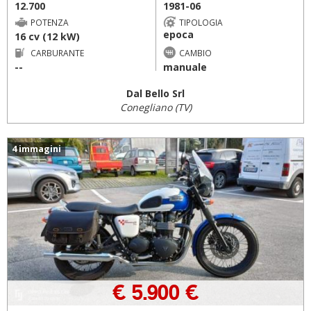
12.700
1981-06
POTENZA
TIPOLOGIA
epoca
16 cv (12 kW)
CARBURANTE
CAMBIO
--
manuale
Dal Bello Srl
Conegliano (TV)
4 immagini
€ 5.900 €