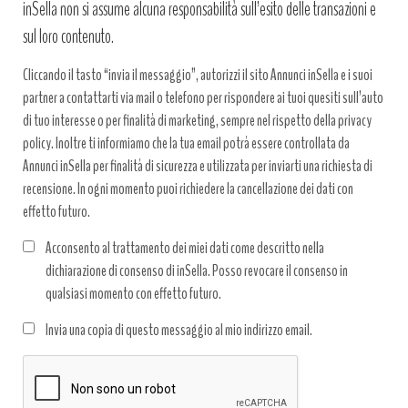
inSella non si assume alcuna responsabilità sull’esito delle transazioni e
sul loro contenuto.
Cliccando il tasto “invia il messaggio”, autorizzi il sito Annunci inSella e i suoi
partner a contattarti via mail o telefono per rispondere ai tuoi quesiti sull’auto
di tuo interesse o per finalità di marketing, sempre nel rispetto della privacy
policy. Inoltre ti informiamo che la tua email potrà essere controllata da
Annunci inSella per finalità di sicurezza e utilizzata per inviarti una richiesta di
recensione. In ogni momento puoi richiedere la cancellazione dei dati con
effetto futuro.
Acconsento al trattamento dei miei dati come descritto nella
dichiarazione di consenso di inSella. Posso revocare il consenso in
qualsiasi momento con effetto futuro.
Trattamento
Invia una copia di questo messaggio al mio indirizzo email.
dati
*