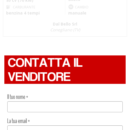
95 cv (70 kW)
CARBURANTE
CAMBIO
benzina 4 tempi
manuale
Dal Bello Srl
Conegliano (TV)
CONTATTA IL
VENDITORE
Il tuo nome
*
La tua email
*