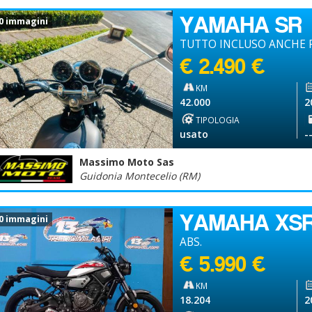
YAMAHA SR
0 immagini
TUTTO INCLUSO ANCHE P
€ 2.490 €
KM
42.000
2
TIPOLOGIA
usato
-
Massimo Moto Sas
Guidonia Montecelio (RM)
YAMAHA XSR
0 immagini
ABS.
€ 5.990 €
KM
18.204
2