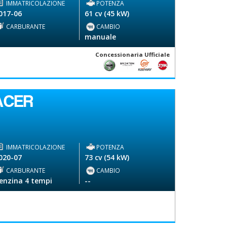
IMMATRICOLAZIONE
POTENZA
017-06
61 cv (45 kW)
CARBURANTE
CAMBIO
-
manuale
Concessionaria Ufficiale
ACER
IMMATRICOLAZIONE
POTENZA
020-07
73 cv (54 kW)
CARBURANTE
CAMBIO
enzina 4 tempi
--