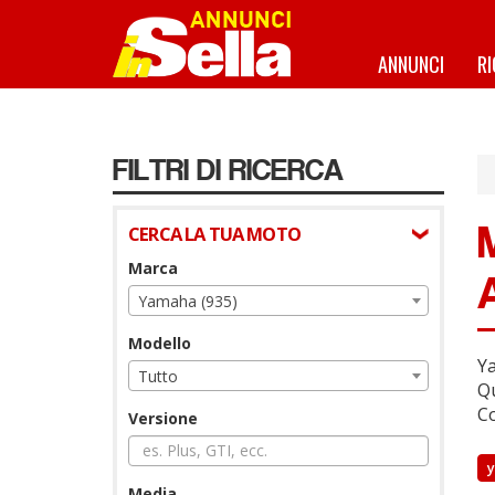
Salta
al
contenuto
ANNUNCI
R
principale
FILTRI DI RICERCA
CERCA LA TUA MOTO
Marca
Yamaha (935)
Modello
Ya
Tutto
Qu
Co
Versione
Media