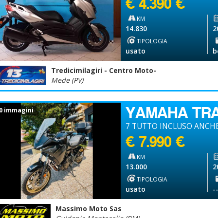
€ 4.390 €
KM
14.830
2
TIPOLOGIA
usato
b
Tredicimilagiri - Centro Moto-
Mede (PV)
YAMAHA TR
0 immagini
7 TUTTO INCLUSO ANCHE
€ 7.990 €
KM
13.000
2
TIPOLOGIA
usato
-
Massimo Moto Sas