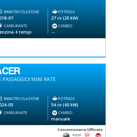
IMMATRICOLAZIONE
POTENZA
018-07
27 cv (20 kW)
CARBURANTE
CAMBIO
enzina 4 tempi
--
ACER
 PASSAGGIO! MINI RATE
IMMATRICOLAZIONE
POTENZA
024-05
54 cv (40 kW)
CARBURANTE
CAMBIO
-
manuale
Concessionaria Ufficiale