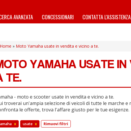
ICERCA AVANZATA
CONCESSIONARI
CONTATTA L'ASSISTENZA
Home
»
Moto Yamaha usate in vendita e vicino a te.
MOTO YAMAHA USATE IN V
A TE.
maha - moto e scooter usate in vendita e vicino a te.
i troverai un'ampia selezione di veicoli di tutte le marche e 
nfronta le offerte, trova l'affare giusto per le tue esigenze.
yamaha
x
usate
x
Rimuovi filtri