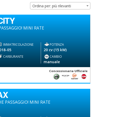
Ordina per: più rilevanti
CITY
ASSAGGIO! MINI RATE
IMMATRICOLAZIONE
POTENZA
018-05
20 cv (15 kW)
CARBURANTE
CAMBIO
-
manuale
Concessionaria Ufficiale
AX
E PASSAGGIO! MINI RATE