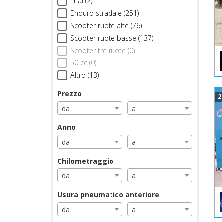
Trial (2)
Enduro stradale (251)
Scooter ruote alte (76)
Scooter ruote basse (137)
Scooter tre ruote (0)
50 cc (0)
Altro (13)
Prezzo
2
da
a
Anno
da
a
Chilometraggio
da
a
Usura pneumatico anteriore
da
a