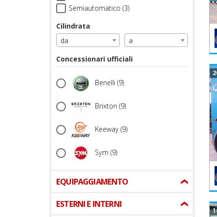
Semiautomatico (3)
Cilindrata
da
a
Concessionari ufficiali
2
Benelli
(9)
Brixton
(9)
Keeway
(9)
Sym
(9)
EQUIPAGGIAMENTO
ESTERNI E INTERNI
1