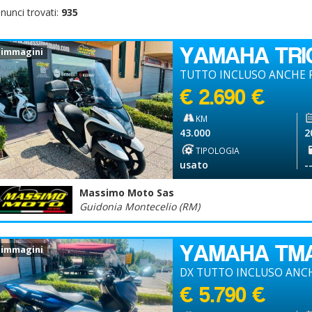
nunci trovati:
935
YAMAHA TRI
 immagini
TUTTO INCLUSO ANCHE P
€ 2.690 €
KM
43.000
2
TIPOLOGIA
usato
-
Massimo Moto Sas
Guidonia Montecelio (RM)
YAMAHA TM
 immagini
DX TUTTO INCLUSO ANCH
€ 5.790 €