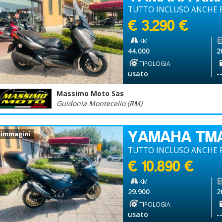
TUTTO INCLUSO ANCHE P
€ 3.290 €
KM
44.000
2
TIPOLOGIA
usato
-
Massimo Moto Sas
Guidonia Montecelio (RM)
YAMAHA TM
 immagini
TUTTO INCLUSO ANCHE P
€ 10.890 €
KM
29.900
2
TIPOLOGIA
usato
-