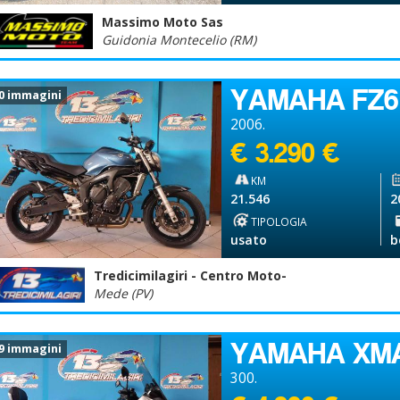
Massimo Moto Sas
Guidonia Montecelio (RM)
YAMAHA FZ6
0 immagini
2006.
€ 3.290 €
KM
21.546
2
TIPOLOGIA
usato
b
Tredicimilagiri - Centro Moto-
Mede (PV)
YAMAHA XM
9 immagini
300.