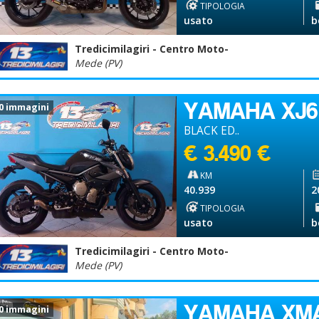
TIPOLOGIA
usato
b
Tredicimilagiri - Centro Moto-
Mede (PV)
YAMAHA XJ6
0 immagini
BLACK ED..
€ 3.490 €
KM
40.939
2
TIPOLOGIA
usato
b
Tredicimilagiri - Centro Moto-
Mede (PV)
YAMAHA XM
0 immagini