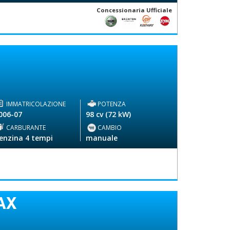
Concessionaria Ufficiale
IMMATRICOLAZIONE
POTENZA
006-07
98 cv (72 kW)
CARBURANTE
CAMBIO
enzina 4 tempi
manuale
AX