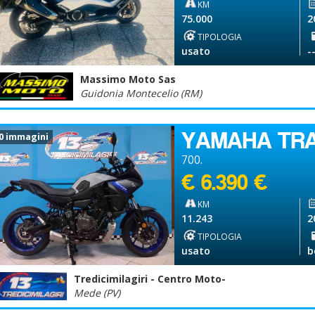
KM
75.000
2
TIPOLOGIA
usato
-
Massimo Moto Sas
Guidonia Montecelio (RM)
YAMAHA TR
0 immagini
700.
€ 6.390 €
KM
11.243
2
TIPOLOGIA
usato
b
Tredicimilagiri - Centro Moto-
Mede (PV)