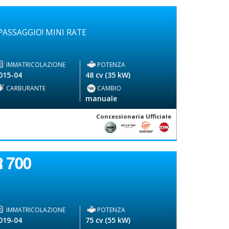
ASSAGGIO! MINI RATE
IMMATRICOLAZIONE
POTENZA
015-04
48 cv (35 kW)
CARBURANTE
CAMBIO
-
manuale
Concessionaria Ufficiale
 700
IMMATRICOLAZIONE
POTENZA
019-04
75 cv (55 kW)