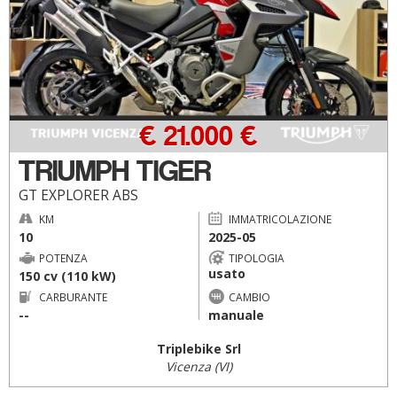
€ 21.000 €
TRIUMPH TIGER
GT EXPLORER ABS
KM
IMMATRICOLAZIONE
10
2025-05
POTENZA
TIPOLOGIA
usato
150 cv (110 kW)
CARBURANTE
CAMBIO
--
manuale
Triplebike Srl
Vicenza (VI)