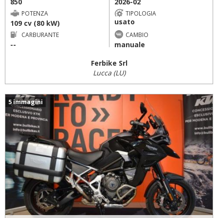
850
2026-02
POTENZA
TIPOLOGIA
usato
109 cv (80 kW)
CARBURANTE
CAMBIO
--
manuale
Ferbike Srl
Lucca (LU)
5 immagini