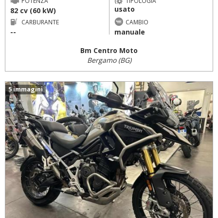
POTENZA
TIPOLOGIA
usato
82 cv (60 kW)
CARBURANTE
CAMBIO
--
manuale
Bm Centro Moto
Bergamo (BG)
5 immagini