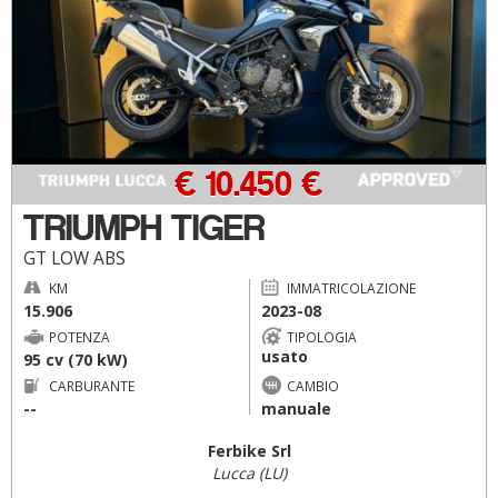
€ 10.450 €
TRIUMPH TIGER
GT LOW ABS
KM
IMMATRICOLAZIONE
15.906
2023-08
POTENZA
TIPOLOGIA
usato
95 cv (70 kW)
CARBURANTE
CAMBIO
--
manuale
Ferbike Srl
Lucca (LU)