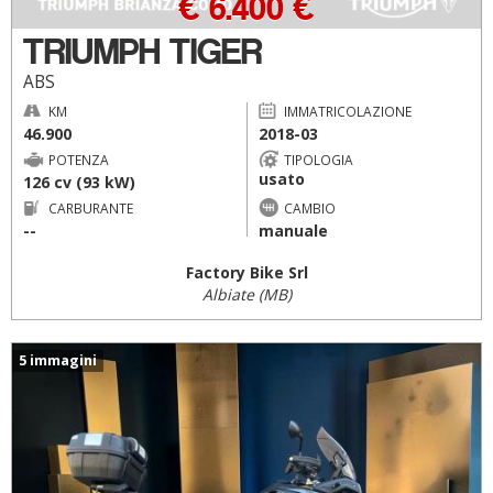
€ 6.400 €
TRIUMPH TIGER
ABS
KM
IMMATRICOLAZIONE
46.900
2018-03
POTENZA
TIPOLOGIA
usato
126 cv (93 kW)
CARBURANTE
CAMBIO
--
manuale
Factory Bike Srl
Albiate (MB)
5 immagini