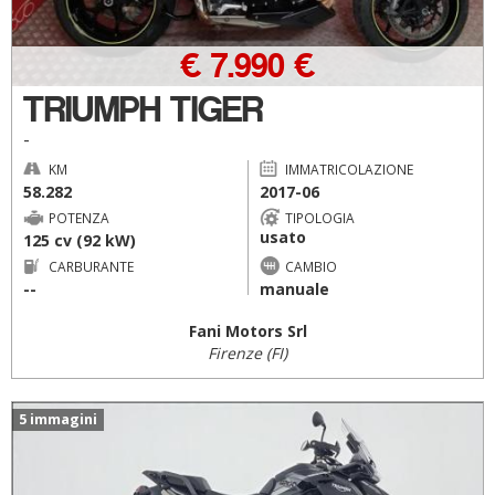
€ 7.990 €
TRIUMPH TIGER
-
KM
IMMATRICOLAZIONE
58.282
2017-06
POTENZA
TIPOLOGIA
usato
125 cv (92 kW)
CARBURANTE
CAMBIO
--
manuale
Fani Motors Srl
Firenze (FI)
5 immagini