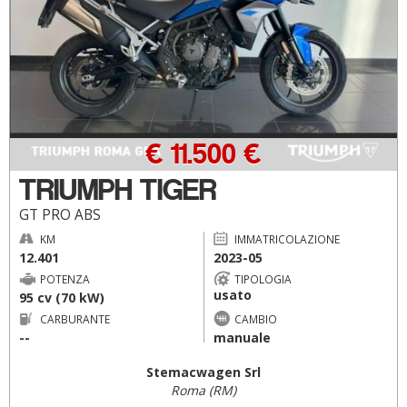
€ 11.500 €
TRIUMPH TIGER
GT PRO ABS
KM
IMMATRICOLAZIONE
12.401
2023-05
POTENZA
TIPOLOGIA
usato
95 cv (70 kW)
CARBURANTE
CAMBIO
--
manuale
Stemacwagen Srl
Roma (RM)