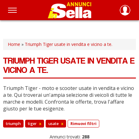
Salta
al
contenuto
principale
Home
»
Triumph Tiger usate in vendita e vicino a te.
TRIUMPH TIGER USATE IN VENDITA E
VICINO A TE.
Triumph Tiger - moto e scooter usate in vendita e vicino
a te.
Qui troverai un'ampia selezione di veicoli di tutte le
marche e modelli.
Confronta le offerte, trova l'affare
giusto per le tue esigenze.
triumph
tiger
x
usate
x
Rimuovi filtri
Annunci trovati:
288