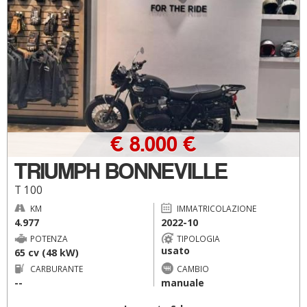
€ 8.000 €
TRIUMPH BONNEVILLE
T 100
KM
IMMATRICOLAZIONE
4.977
2022-10
POTENZA
TIPOLOGIA
usato
65 cv (48 kW)
CARBURANTE
CAMBIO
--
manuale