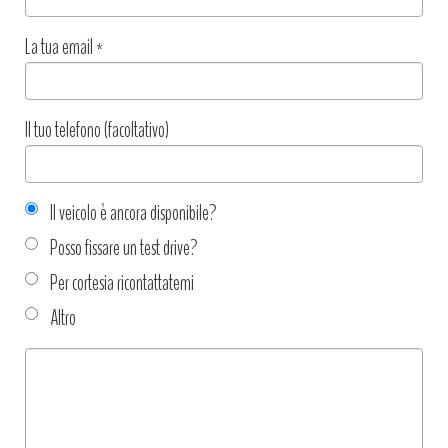
La tua email
*
Il tuo telefono (facoltativo)
Il veicolo è ancora disponibile?
Posso fissare un test drive?
Per cortesia ricontattatemi
Altro
Tipo
richiesta
*