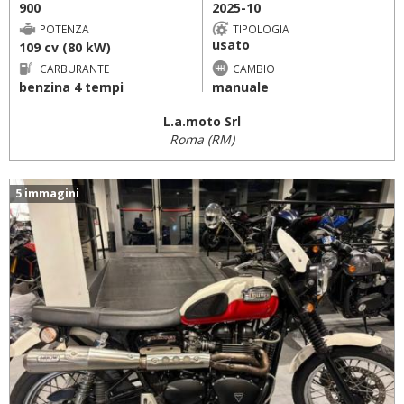
900
2025-10
POTENZA
TIPOLOGIA
usato
109 cv (80 kW)
CARBURANTE
CAMBIO
benzina 4 tempi
manuale
L.a.moto Srl
Roma (RM)
5 immagini