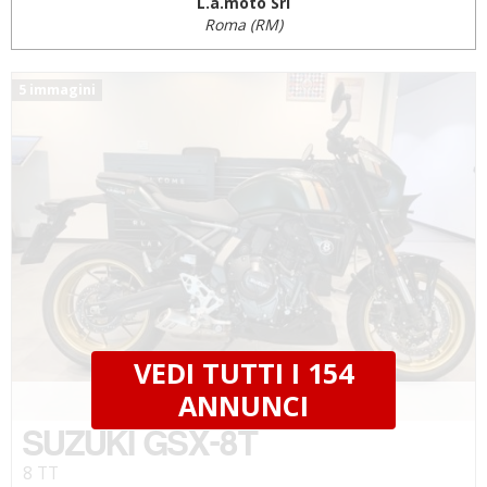
L.a.moto Srl
Roma (RM)
5 immagini
VEDI TUTTI I 154
€ 8.690 €
ANNUNCI
SUZUKI GSX-8T
8 TT