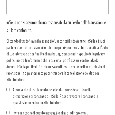
inSella non si assume alcuna responsabilità sull’esito delle transazioni e
sul loro contenuto.
Cliccando il tasto “invia il messaggio”, autorizzi il sito Annunci inSella e i suoi
partner a contattarti via mail o telefono per rispondere ai tuoi quesiti sull’auto
di tuo interesse o per finalità di marketing, sempre nel rispetto della privacy
policy. Inoltre ti informiamo che la tua email potrà essere controllata da
Annunci inSella per finalità di sicurezza e utilizzata per inviarti una richiesta di
recensione. In ogni momento puoi richiedere la cancellazione dei dati con
effetto futuro.
Acconsento al trattamento dei miei dati come descritto nella
dichiarazione di consenso di inSella. Posso revocare il consenso in
qualsiasi momento con effetto futuro.
Trattamento
Invia una copia di questo messaggio al mio indirizzo email.