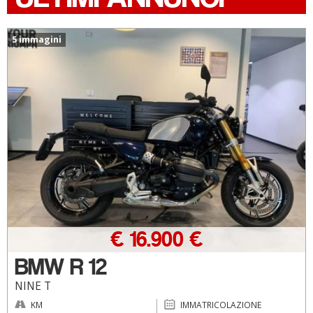
5 immagini
€ 16.900 €
BMW R 12
NINE T
KM
IMMATRICOLAZIONE