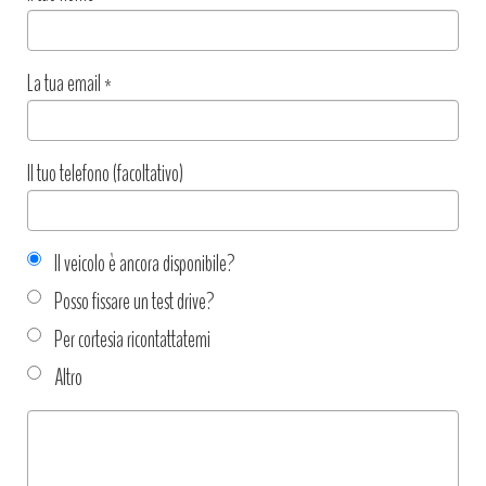
La tua email
*
Il tuo telefono (facoltativo)
Il veicolo è ancora disponibile?
Posso fissare un test drive?
Per cortesia ricontattatemi
Altro
Tipo
richiesta
*