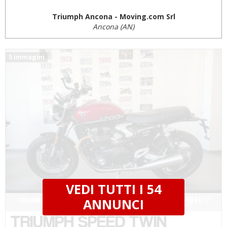
Triumph Ancona - Moving.com Srl
Ancona (AN)
5 immagini
VEDI TUTTI I 54
€ 11.998 €
ANNUNCI
TRIUMPH SPEED TWIN