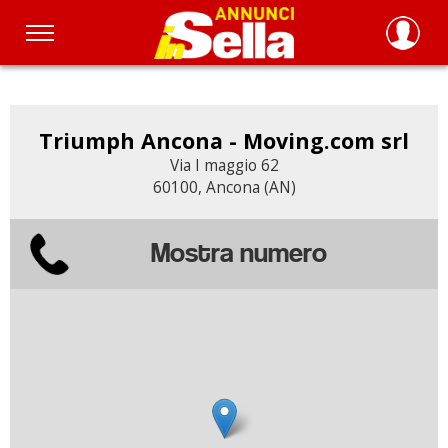
Salta
al
contenuto
principale
Triumph Ancona - Moving.com srl
Via I maggio 62
60100, Ancona (AN)
Mostra numero