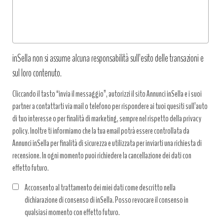
inSella non si assume alcuna responsabilità sull’esito delle transazioni e
sul loro contenuto.
Cliccando il tasto “invia il messaggio”, autorizzi il sito Annunci inSella e i suoi
partner a contattarti via mail o telefono per rispondere ai tuoi quesiti sull’auto
di tuo interesse o per finalità di marketing, sempre nel rispetto della privacy
policy. Inoltre ti informiamo che la tua email potrà essere controllata da
Annunci inSella per finalità di sicurezza e utilizzata per inviarti una richiesta di
recensione. In ogni momento puoi richiedere la cancellazione dei dati con
effetto futuro.
Acconsento al trattamento dei miei dati come descritto nella
dichiarazione di consenso di inSella. Posso revocare il consenso in
qualsiasi momento con effetto futuro.