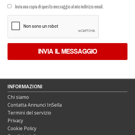
Trattamento
Invia una copia di questo messaggio al mio indirizzo email.
dati
*
INVIA IL MESSAGGIO
INFORMAZIONI
Chi siamo
Contatta Annunci InSella
Termini del servizio
Privacy
Cookie Policy