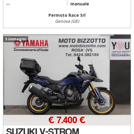
--
manuale
Permoto Race Srl
Genova (GE)
5 immagini
€ 7.400 €
SUZUKI V-STROM