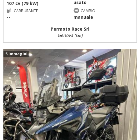
usato
107 cv (79 kW)
CARBURANTE
CAMBIO
--
manuale
Permoto Race Srl
Genova (GE)
5 immagini