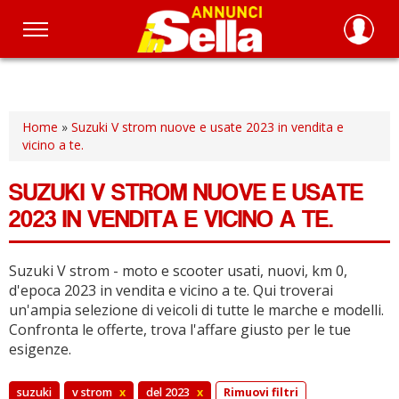
Salta
al
contenuto
principale
Home
»
Suzuki V strom nuove e usate 2023 in vendita e
vicino a te.
SUZUKI V STROM NUOVE E USATE
2023 IN VENDITA E VICINO A TE.
Suzuki V strom - moto e scooter usati, nuovi, km 0,
d'epoca 2023 in vendita e vicino a te.
Qui troverai
un'ampia selezione di veicoli di tutte le marche e modelli.
Confronta le offerte, trova l'affare giusto per le tue
esigenze.
suzuki
v strom
x
del 2023
x
Rimuovi filtri