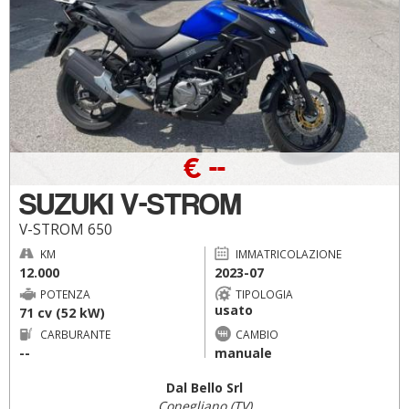
€ --
SUZUKI V-STROM
V-STROM 650
KM
IMMATRICOLAZIONE
12.000
2023-07
POTENZA
TIPOLOGIA
usato
71 cv (52 kW)
CARBURANTE
CAMBIO
--
manuale
Dal Bello Srl
Conegliano (TV)