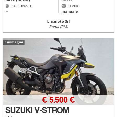
CARBURANTE
CAMBIO
--
manuale
L.a.moto Srl
Roma (RM)
5 immagini
€ 5.500 €
SUZUKI V-STROM