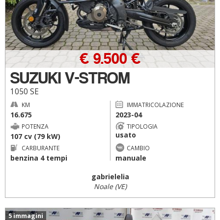
€ 9.500 €
SUZUKI V-STROM
1050 SE
KM
IMMATRICOLAZIONE
16.675
2023-04
POTENZA
TIPOLOGIA
usato
107 cv (79 kW)
CARBURANTE
CAMBIO
benzina 4 tempi
manuale
gabrielelia
Noale (VE)
5 immagini