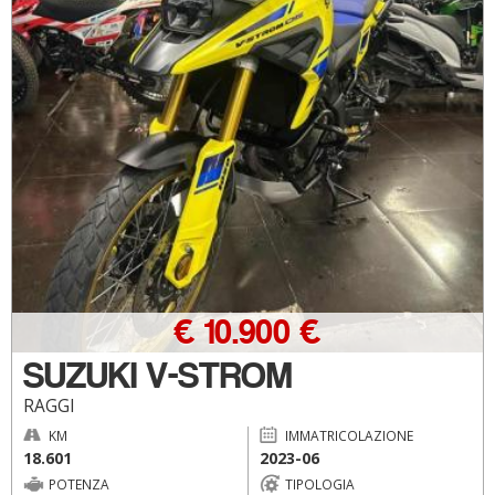
€ 10.900 €
SUZUKI V-STROM
RAGGI
KM
IMMATRICOLAZIONE
18.601
2023-06
POTENZA
TIPOLOGIA