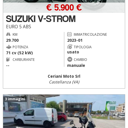
€ 5.900 €
SUZUKI V-STROM
EURO 5 ABS
KM
IMMATRICOLAZIONE
29.700
2023-01
POTENZA
TIPOLOGIA
usato
71 cv (52 kW)
CARBURANTE
CAMBIO
--
manuale
Ceriani Moto Srl
Castellanza (VA)
3 immagini