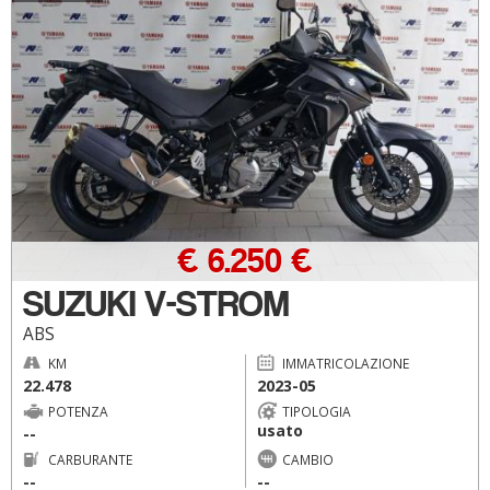
€ 6.250 €
SUZUKI V-STROM
ABS
KM
IMMATRICOLAZIONE
22.478
2023-05
POTENZA
TIPOLOGIA
usato
--
CARBURANTE
CAMBIO
--
--