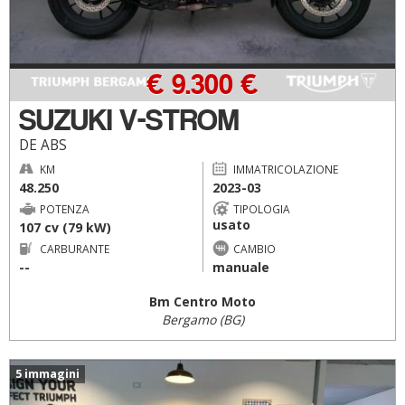
€ 9.300 €
SUZUKI V-STROM
DE ABS
KM
IMMATRICOLAZIONE
48.250
2023-03
POTENZA
TIPOLOGIA
usato
107 cv (79 kW)
CARBURANTE
CAMBIO
--
manuale
Bm Centro Moto
Bergamo (BG)
5 immagini