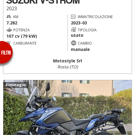
SUZUKI V-STROM
2023
KM
IMMATRICOLAZIONE
7.282
2023-03
POTENZA
TIPOLOGIA
usato
107 cv (79 kW)
CARBURANTE
CAMBIO
--
manuale
Motostyle Srl
Rosta (TO)
4 immagini