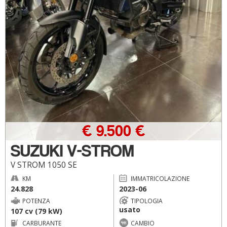
€ 9.500 €
SUZUKI V-STROM
V STROM 1050 SE
KM
IMMATRICOLAZIONE
24.828
2023-06
POTENZA
TIPOLOGIA
usato
107 cv (79 kW)
CARBURANTE
CAMBIO