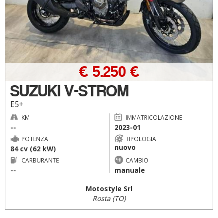
€ 5.250 €
SUZUKI V-STROM
E5+
KM
IMMATRICOLAZIONE
--
2023-01
POTENZA
TIPOLOGIA
nuovo
84 cv (62 kW)
CARBURANTE
CAMBIO
--
manuale
Motostyle Srl
Rosta (TO)