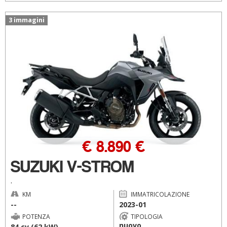
3 immagini
€ 8.890 €
SUZUKI V-STROM
.
KM
IMMATRICOLAZIONE
--
2023-01
POTENZA
TIPOLOGIA
nuovo
84 cv (62 kW)