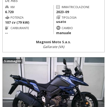
DE ABS
KM
IMMATRICOLAZIONE
6.720
2023-09
POTENZA
TIPOLOGIA
usato
107 cv (79 kW)
CARBURANTE
CAMBIO
--
manuale
Magnoni Moto S.a.s.
Gallarate (VA)
5 immagini