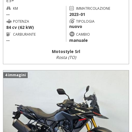
E5+
KM
IMMATRICOLAZIONE
--
2023-01
POTENZA
TIPOLOGIA
nuovo
84 cv (62 kW)
CARBURANTE
CAMBIO
--
manuale
Motostyle Srl
Rosta (TO)
4 immagini