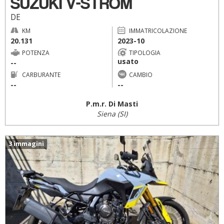
SUZUKI V-STROM
DE
KM
IMMATRICOLAZIONE
20.131
2023-10
POTENZA
TIPOLOGIA
usato
--
CARBURANTE
CAMBIO
--
--
P.m.r. Di Masti
Siena (SI)
3 immagini