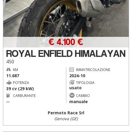
€ 4.100 €
ROYAL ENFIELD HIMALAYAN
450
KM
IMMATRICOLAZIONE
11.687
2024-10
POTENZA
TIPOLOGIA
usato
39 cv (29 kW)
CARBURANTE
CAMBIO
--
manuale
Permoto Race Srl
Genova (GE)