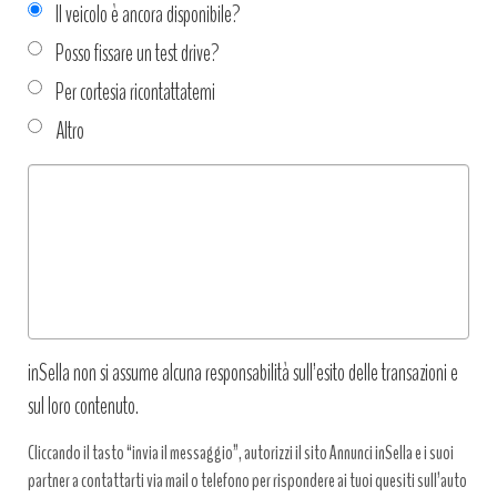
Il veicolo è ancora disponibile?
Posso fissare un test drive?
Per cortesia ricontattatemi
Altro
Tipo
richiesta
*
inSella non si assume alcuna responsabilità sull’esito delle transazioni e
sul loro contenuto.
Cliccando il tasto “invia il messaggio”, autorizzi il sito Annunci inSella e i suoi
partner a contattarti via mail o telefono per rispondere ai tuoi quesiti sull’auto