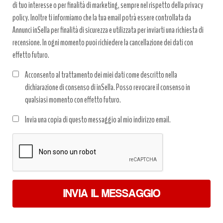
di tuo interesse o per finalità di marketing, sempre nel rispetto della privacy
policy. Inoltre ti informiamo che la tua email potrà essere controllata da
Annunci inSella per finalità di sicurezza e utilizzata per inviarti una richiesta di
recensione. In ogni momento puoi richiedere la cancellazione dei dati con
effetto futuro.
Acconsento al trattamento dei miei dati come descritto nella
dichiarazione di consenso di inSella. Posso revocare il consenso in
qualsiasi momento con effetto futuro.
Trattamento
Invia una copia di questo messaggio al mio indirizzo email.
dati
*
INVIA IL MESSAGGIO