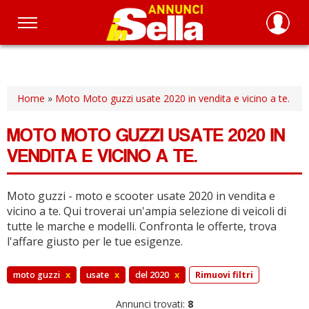
Salta
al
contenuto
principale
Home
»
Moto Moto guzzi usate 2020 in vendita e vicino a te.
MOTO MOTO GUZZI USATE 2020 IN
VENDITA E VICINO A TE.
Moto guzzi - moto e scooter usate 2020 in vendita e
vicino a te.
Qui troverai un'ampia selezione di veicoli di
tutte le marche e modelli.
Confronta le offerte, trova
l'affare giusto per le tue esigenze.
moto guzzi
x
usate
x
del 2020
x
Rimuovi filtri
Annunci trovati:
8