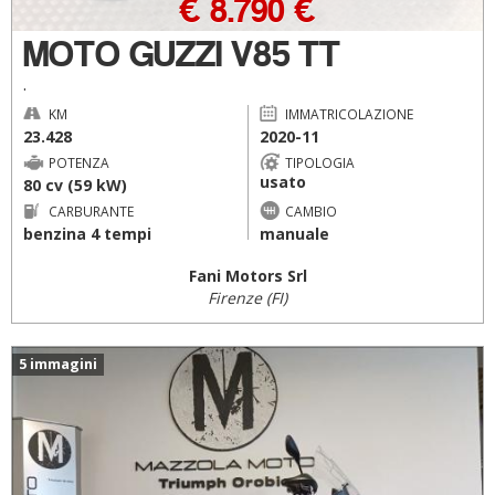
€ 8.790 €
MOTO GUZZI V85 TT
.
KM
IMMATRICOLAZIONE
23.428
2020-11
POTENZA
TIPOLOGIA
usato
80 cv (59 kW)
CARBURANTE
CAMBIO
benzina 4 tempi
manuale
Fani Motors Srl
Firenze (FI)
5 immagini