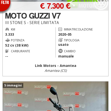
€ 7.300 €
MOTO GUZZI V7
III STONE S - SERIE LIMITATA
KM
IMMATRICOLAZIONE
3.333
2020-05
POTENZA
TIPOLOGIA
usato
52 cv (38 kW)
CARBURANTE
CAMBIO
--
manuale
Link Motors - Amantea
Amantea (CS)
5 immagini