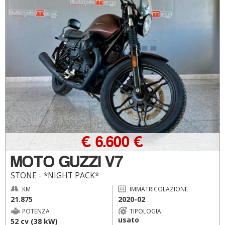
€ 6.600 €
MOTO GUZZI V7
STONE - *NIGHT PACK*
KM
IMMATRICOLAZIONE
21.875
2020-02
POTENZA
TIPOLOGIA
usato
52 cv (38 kW)