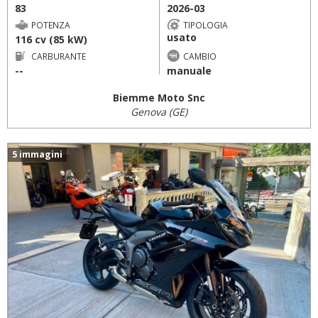
83
2026-03
POTENZA
TIPOLOGIA
usato
116 cv (85 kW)
CARBURANTE
CAMBIO
--
manuale
Biemme Moto Snc
Genova (GE)
5 immagini