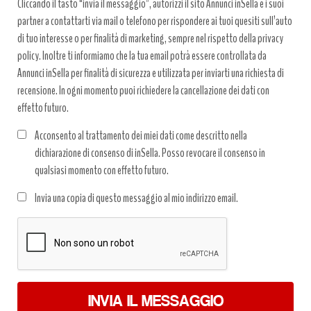
Cliccando il tasto “invia il messaggio”, autorizzi il sito Annunci inSella e i suoi
partner a contattarti via mail o telefono per rispondere ai tuoi quesiti sull’auto
di tuo interesse o per finalità di marketing, sempre nel rispetto della privacy
policy. Inoltre ti informiamo che la tua email potrà essere controllata da
Annunci inSella per finalità di sicurezza e utilizzata per inviarti una richiesta di
recensione. In ogni momento puoi richiedere la cancellazione dei dati con
effetto futuro.
Acconsento al trattamento dei miei dati come descritto nella
dichiarazione di consenso di inSella. Posso revocare il consenso in
qualsiasi momento con effetto futuro.
Trattamento
Invia una copia di questo messaggio al mio indirizzo email.
dati
*
INVIA IL MESSAGGIO