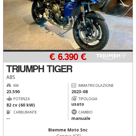
€ 6.390 €
TRIUMPH TIGER
ABS
KM
IMMATRICOLAZIONE
23.590
2023-08
POTENZA
TIPOLOGIA
usato
82 cv (60 kW)
CARBURANTE
CAMBIO
--
manuale
Biemme Moto Snc
Genova (GE)