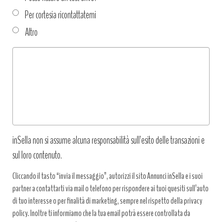
Per cortesia ricontattatemi
Altro
Tipo
richiesta
*
inSella non si assume alcuna responsabilità sull’esito delle transazioni e
sul loro contenuto.
Cliccando il tasto “invia il messaggio”, autorizzi il sito Annunci inSella e i suoi
partner a contattarti via mail o telefono per rispondere ai tuoi quesiti sull’auto
di tuo interesse o per finalità di marketing, sempre nel rispetto della privacy
policy. Inoltre ti informiamo che la tua email potrà essere controllata da