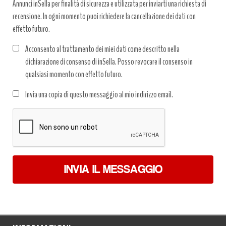
Annunci inSella per finalità di sicurezza e utilizzata per inviarti una richiesta di
recensione. In ogni momento puoi richiedere la cancellazione dei dati con
effetto futuro.
Acconsento al trattamento dei miei dati come descritto nella
dichiarazione di consenso di inSella. Posso revocare il consenso in
qualsiasi momento con effetto futuro.
Trattamento
Invia una copia di questo messaggio al mio indirizzo email.
dati
*
INVIA IL MESSAGGIO