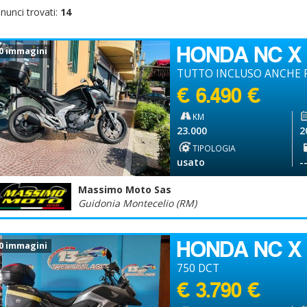
nunci trovati:
14
HONDA NC X
0 immagini
TUTTO INCLUSO ANCHE P
€ 6.490 €
KM
23.000
2
TIPOLOGIA
usato
-
Massimo Moto Sas
Guidonia Montecelio (RM)
HONDA NC X
0 immagini
750 DCT
€ 3.790 €