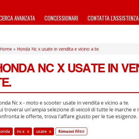
ICERCA AVANZATA
CONCESSIONARI
CONTATTA L'ASSISTENZA
Home
»
Honda Nc x usate in vendita e vicino a te.
HONDA NC X USATE IN VEN
TE.
nda Nc x - moto e scooter usate in vendita e vicino a te.
i troverai un'ampia selezione di veicoli di tutte le marche e 
nfronta le offerte, trova l'affare giusto per le tue esigenze.
honda
nc x
x
usate
x
Rimuovi filtri