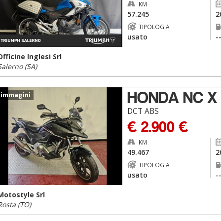
KM
57.245
2
TIPOLOGIA
usato
-
Officine Inglesi Srl
Salerno (SA)
HONDA NC X
 immagini
DCT ABS
€ 2.900 €
KM
49.467
2
TIPOLOGIA
usato
-
Motostyle Srl
Rosta (TO)