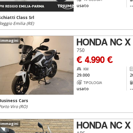
usato
-
Schiatti Class Srl
Reggio Emilia (RE)
HONDA NC X
 immagini
750
€ 4.990 €
KM
29.000
2
TIPOLOGIA
usato
-
Business Cars
Porto Viro (RO)
HONDA NC X
 immagini