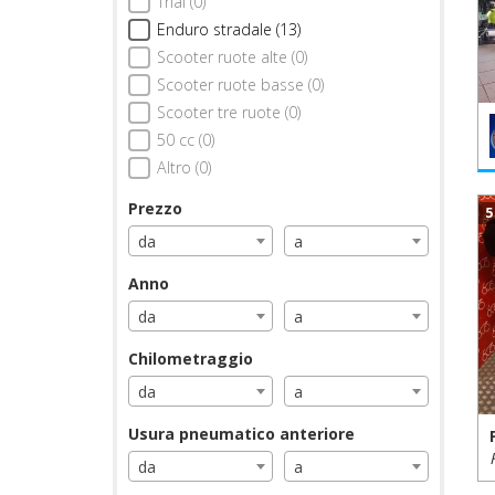
Trial (0)
Enduro stradale (13)
Scooter ruote alte (0)
Scooter ruote basse (0)
Scooter tre ruote (0)
50 cc (0)
Altro (0)
Prezzo
5
da
a
Anno
da
a
Chilometraggio
da
a
Usura pneumatico anteriore
da
a