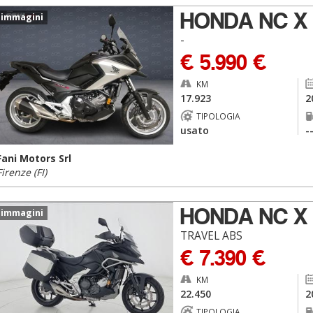
HONDA NC X
 immagini
-
€ 5.990 €
KM
17.923
2
TIPOLOGIA
usato
-
Fani Motors Srl
Firenze (FI)
HONDA NC X
 immagini
TRAVEL ABS
€ 7.390 €
KM
22.450
2
TIPOLOGIA