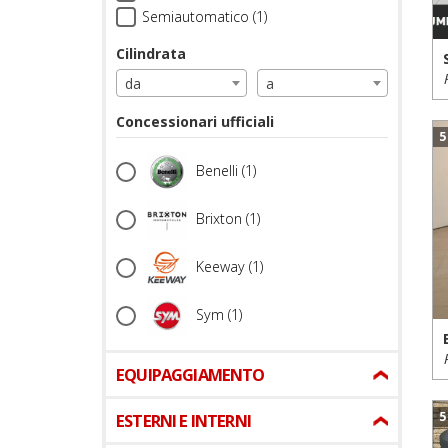
Semiautomatico (1)
Cilindrata
da
a
Concessionari ufficiali
5
Benelli
(1)
Brixton
(1)
Keeway
(1)
Sym
(1)
EQUIPAGGIAMENTO
5
ESTERNI E INTERNI