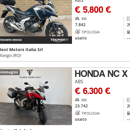
ABS
€ 5.800 €
KM
7.842
2
TIPOLOGIA
usato
-
Best Motors Italia Srl
Rovigo (RO)
HONDA NC X
 immagini
ABS
€ 6.300 €
KM
23.742
2
TIPOLOGIA
usato
-