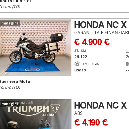
Biauto Club S.r.l.
Torino (TO)
HONDA NC X
 immagini
GARANTITA E FINANZIAB
€ 4.900 €
KM
26.122
2
TIPOLOGIA
usato
-
Guerriero Moto
Torino (TO)
HONDA NC X
 immagini
ABS
€ 4.190 €