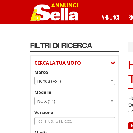
Salta
al
contenuto
ANNUNCI
R
principale
FILTRI DI RICERCA
CERCA LA TUA MOTO
Marca
Honda (451)
Modello
Ho
NC X (14)
Qu
Co
Versione
Media