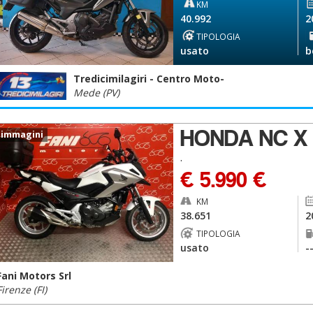
KM
40.992
2
TIPOLOGIA
usato
b
Tredicimilagiri - Centro Moto-
Mede (PV)
HONDA NC X
 immagini
.
€ 5.990 €
KM
38.651
2
TIPOLOGIA
usato
-
Fani Motors Srl
Firenze (FI)