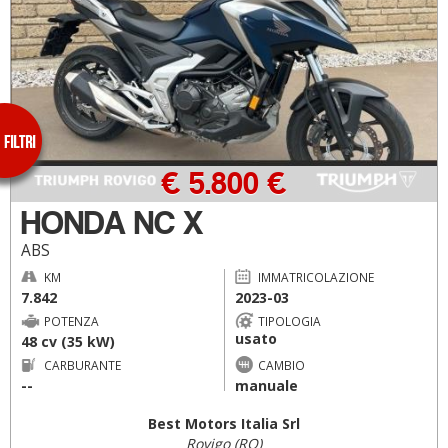
€ 5.800 €
HONDA NC X
ABS
KM
IMMATRICOLAZIONE
7.842
2023-03
POTENZA
TIPOLOGIA
usato
48 cv (35 kW)
CARBURANTE
CAMBIO
--
manuale
Best Motors Italia Srl
Rovigo (RO)