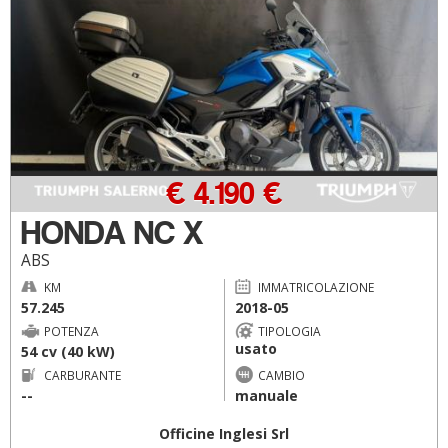
€ 4.190 €
HONDA NC X
ABS
KM
IMMATRICOLAZIONE
57.245
2018-05
POTENZA
TIPOLOGIA
usato
54 cv (40 kW)
CARBURANTE
CAMBIO
--
manuale
Officine Inglesi Srl