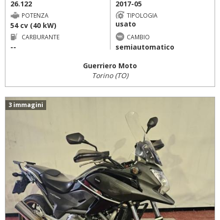
26.122
2017-05
POTENZA
TIPOLOGIA
usato
54 cv (40 kW)
CARBURANTE
CAMBIO
--
semiautomatico
Guerriero Moto
Torino (TO)
3 immagini