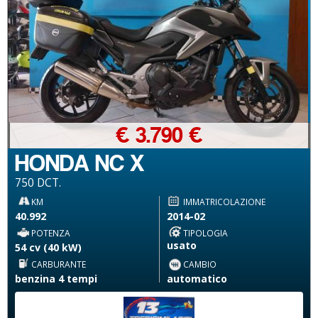
€ 3.790 €
HONDA NC X
750 DCT.
KM
IMMATRICOLAZIONE
40.992
2014-02
POTENZA
TIPOLOGIA
usato
54 cv (40 kW)
CARBURANTE
CAMBIO
benzina 4 tempi
automatico