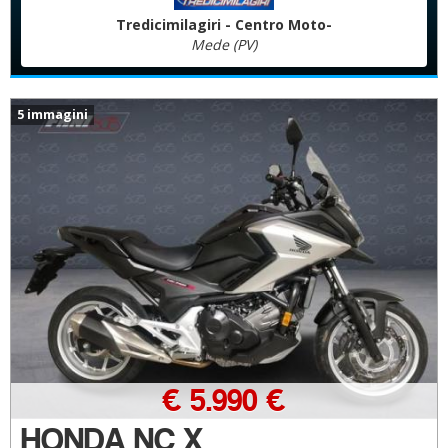
Tredicimilagiri - Centro Moto-
Mede (PV)
5 immagini
€ 5.990 €
HONDA NC X