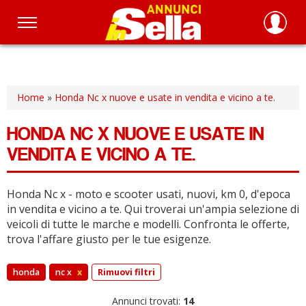
Salta
al
contenuto
principale
Home
»
Honda Nc x nuove e usate in vendita e vicino a te.
HONDA NC X NUOVE E USATE IN
VENDITA E VICINO A TE.
Honda Nc x - moto e scooter usati, nuovi, km 0, d'epoca
in vendita e vicino a te.
Qui troverai un'ampia selezione di
veicoli di tutte le marche e modelli.
Confronta le offerte,
trova l'affare giusto per le tue esigenze.
honda
nc x
x
Rimuovi filtri
Annunci trovati:
14