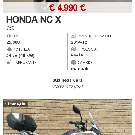
€ 4.990 €
HONDA NC X
750
KM
IMMATRICOLAZIONE
29.000
2014-12
POTENZA
TIPOLOGIA
usato
54 cv (40 kW)
CARBURANTE
CAMBIO
--
manuale
Business Cars
Porto Viro (RO)
5 immagini