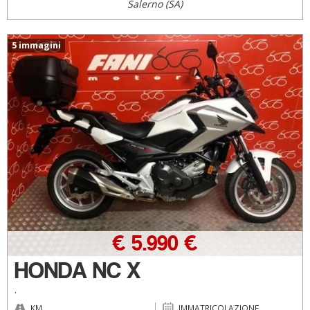
Salerno (SA)
5 immagini
€ 5.990 €
HONDA NC X
.
KM
IMMATRICOLAZIONE