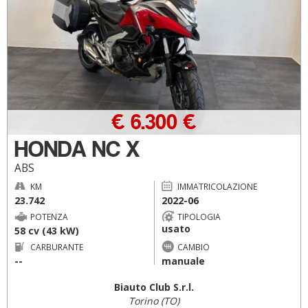
€ 6.300 €
HONDA NC X
ABS
KM
IMMATRICOLAZIONE
23.742
2022-06
POTENZA
TIPOLOGIA
usato
58 cv (43 kW)
CARBURANTE
CAMBIO
--
manuale
Biauto Club S.r.l.
Torino (TO)