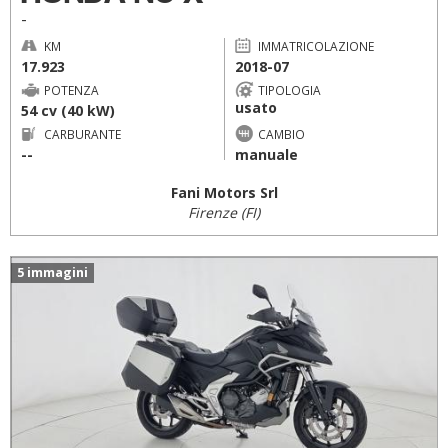
-
KM
IMMATRICOLAZIONE
17.923
2018-07
POTENZA
TIPOLOGIA
usato
54 cv (40 kW)
CARBURANTE
CAMBIO
--
manuale
Fani Motors Srl
Firenze (FI)
5 immagini