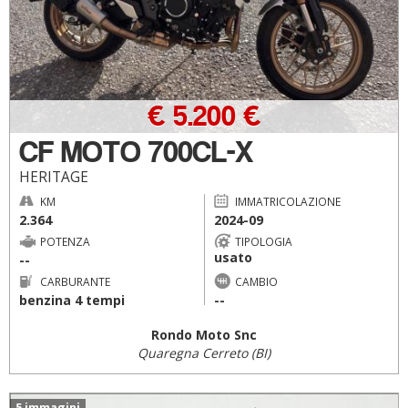
€ 5.200 €
CF MOTO 700CL-X
HERITAGE
KM
IMMATRICOLAZIONE
2.364
2024-09
POTENZA
TIPOLOGIA
usato
--
CARBURANTE
CAMBIO
benzina 4 tempi
--
Rondo Moto Snc
Quaregna Cerreto (BI)
5 immagini