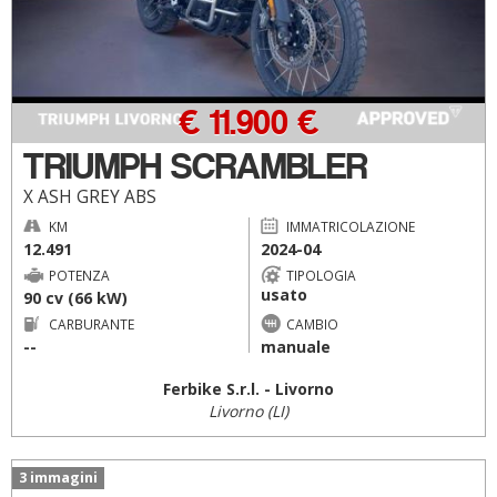
€ 11.900 €
TRIUMPH SCRAMBLER
X ASH GREY ABS
KM
IMMATRICOLAZIONE
12.491
2024-04
POTENZA
TIPOLOGIA
usato
90 cv (66 kW)
CARBURANTE
CAMBIO
--
manuale
Ferbike S.r.l. - Livorno
Livorno (LI)
3 immagini