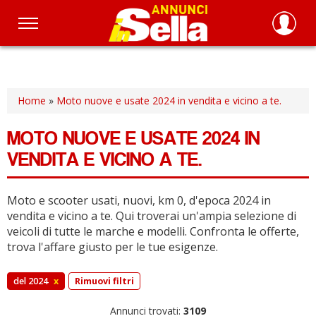
Salta
al
contenuto
principale
Home
»
Moto nuove e usate 2024 in vendita e vicino a te.
MOTO NUOVE E USATE 2024 IN
VENDITA E VICINO A TE.
Moto e scooter usati, nuovi, km 0, d'epoca 2024 in
vendita e vicino a te.
Qui troverai un'ampia selezione di
veicoli di tutte le marche e modelli.
Confronta le offerte,
trova l'affare giusto per le tue esigenze.
del 2024
x
Rimuovi filtri
Annunci trovati:
3109