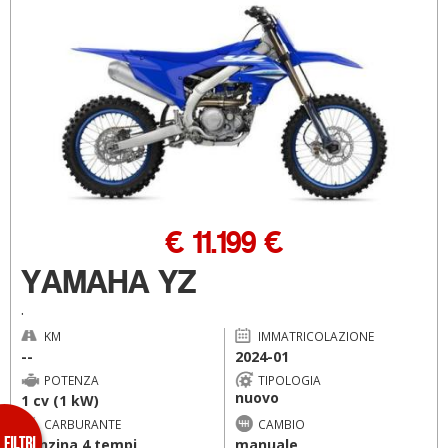
€ 11.199 €
YAMAHA YZ
.
KM
IMMATRICOLAZIONE
--
2024-01
POTENZA
TIPOLOGIA
nuovo
1 cv (1 kW)
CARBURANTE
CAMBIO
benzina 4 tempi
manuale