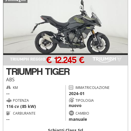
€ 12.245 €
TRIUMPH TIGER
ABS
KM
IMMATRICOLAZIONE
--
2024-01
POTENZA
TIPOLOGIA
nuovo
116 cv (85 kW)
CARBURANTE
CAMBIO
--
manuale
Schiatti Class Srl