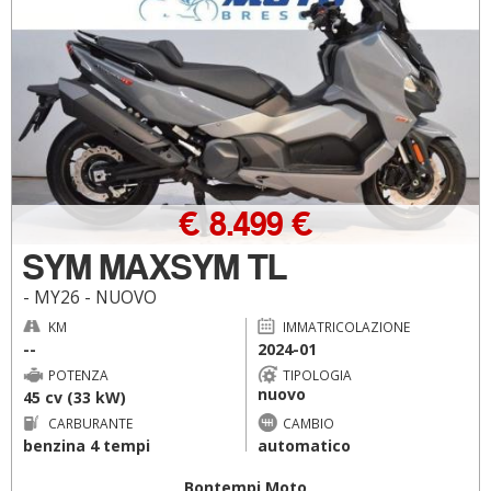
€ 8.499 €
SYM MAXSYM TL
- MY26 - NUOVO
KM
IMMATRICOLAZIONE
--
2024-01
POTENZA
TIPOLOGIA
nuovo
45 cv (33 kW)
CARBURANTE
CAMBIO
benzina 4 tempi
automatico
Bontempi Moto