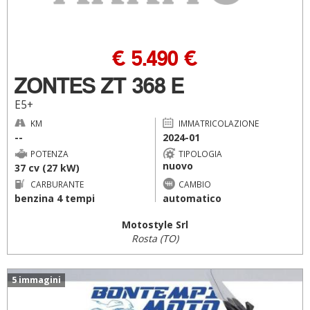
€ 5.490 €
ZONTES ZT 368 E
E5+
KM
IMMATRICOLAZIONE
--
2024-01
POTENZA
TIPOLOGIA
nuovo
37 cv (27 kW)
CARBURANTE
CAMBIO
benzina 4 tempi
automatico
Motostyle Srl
Rosta (TO)
5 immagini