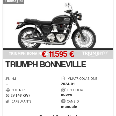
5 immagini
€ 11.595 €
TRIUMPH BONNEVILLE
--
KM
IMMATRICOLAZIONE
--
2024-01
POTENZA
TIPOLOGIA
nuovo
65 cv (48 kW)
CARBURANTE
CAMBIO
--
manuale