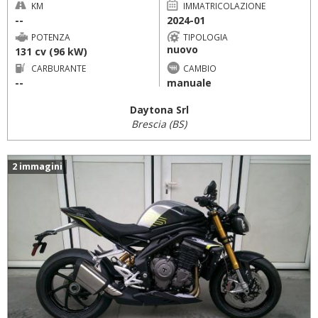
KM
IMMATRICOLAZIONE
--
2024-01
POTENZA
TIPOLOGIA
nuovo
131 cv (96 kW)
CARBURANTE
CAMBIO
--
manuale
Daytona Srl
Brescia (BS)
2 immagini