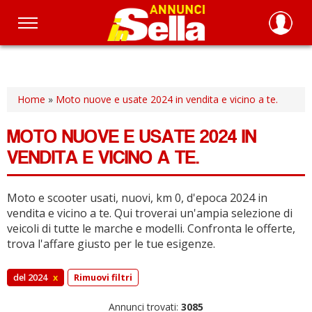
Salta
al
contenuto
principale
Home
»
Moto nuove e usate 2024 in vendita e vicino a te.
MOTO NUOVE E USATE 2024 IN
VENDITA E VICINO A TE.
Moto e scooter usati, nuovi, km 0, d'epoca 2024 in
vendita e vicino a te.
Qui troverai un'ampia selezione di
veicoli di tutte le marche e modelli.
Confronta le offerte,
trova l'affare giusto per le tue esigenze.
del 2024
x
Rimuovi filtri
Annunci trovati:
3085