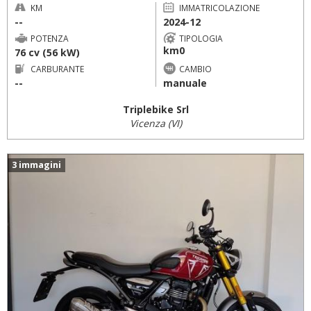
KM
IMMATRICOLAZIONE
--
2024-12
POTENZA
TIPOLOGIA
km0
76 cv (56 kW)
CARBURANTE
CAMBIO
--
manuale
Triplebike Srl
Vicenza (VI)
3 immagini