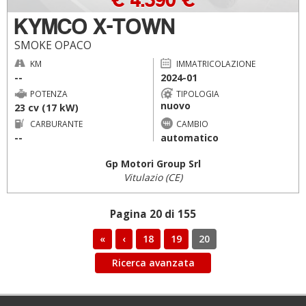
KYMCO X-TOWN
SMOKE OPACO
KM
IMMATRICOLAZIONE
--
2024-01
POTENZA
TIPOLOGIA
nuovo
23 cv (17 kW)
CARBURANTE
CAMBIO
--
automatico
Gp Motori Group Srl
Vitulazio (CE)
Pagina 20 di 155
«
‹
18
19
20
Ricerca avanzata