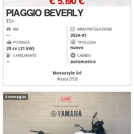
€ 5.190 €
PIAGGIO BEVERLY
E5+
KM
IMMATRICOLAZIONE
--
2024-01
POTENZA
TIPOLOGIA
nuovo
29 cv (21 kW)
CARBURANTE
CAMBIO
--
automatico
Motostyle Srl
Rosta (TO)
5 immagini