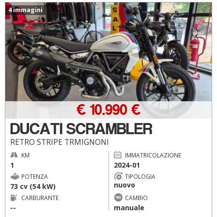
4 immagini
€ 10.990 €
DUCATI SCRAMBLER
RETRO STRIPE TRMIGNONI
KM
IMMATRICOLAZIONE
1
2024-01
POTENZA
TIPOLOGIA
nuovo
73 cv (54 kW)
CARBURANTE
CAMBIO
--
manuale