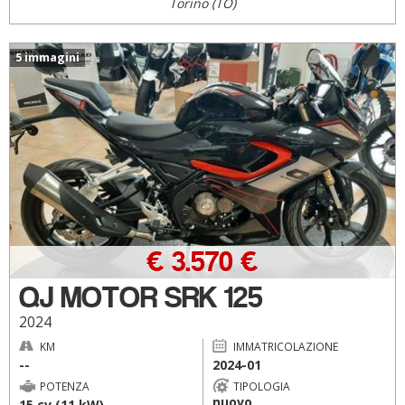
Torino (TO)
5 immagini
€ 3.570 €
QJ MOTOR SRK 125
2024
KM
IMMATRICOLAZIONE
--
2024-01
POTENZA
TIPOLOGIA
nuovo
15 cv (11 kW)