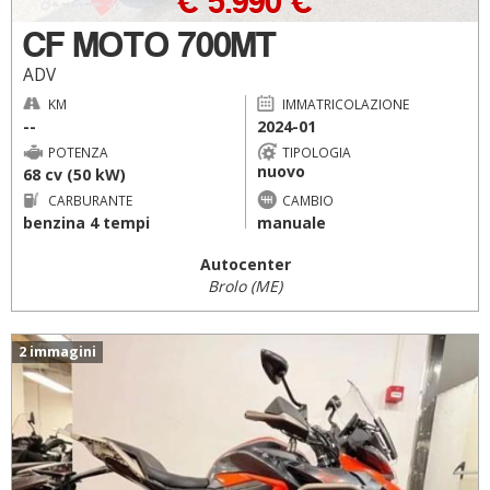
€ 5.990 €
CF MOTO 700MT
ADV
KM
IMMATRICOLAZIONE
--
2024-01
POTENZA
TIPOLOGIA
nuovo
68 cv (50 kW)
CARBURANTE
CAMBIO
benzina 4 tempi
manuale
Autocenter
Brolo (ME)
2 immagini