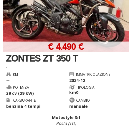
€ 4.490 €
ZONTES ZT 350 T
.
KM
IMMATRICOLAZIONE
--
2024-12
POTENZA
TIPOLOGIA
km0
39 cv (29 kW)
CARBURANTE
CAMBIO
benzina 4 tempi
manuale
Motostyle Srl
Rosta (TO)