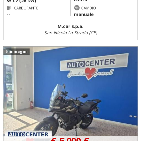
35 cv (26 kW)
CARBURANTE
CAMBIO
--
manuale
M.car S.p.a.
San Nicola La Strada (CE)
5 immagini