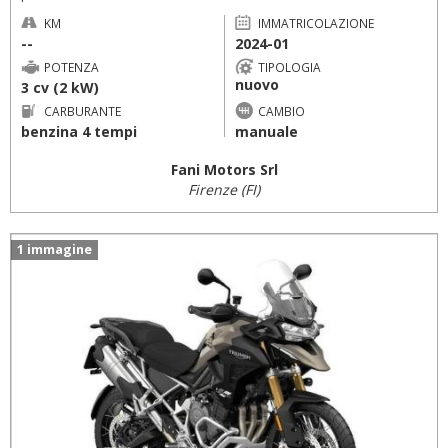
KM
IMMATRICOLAZIONE
--
2024-01
POTENZA
TIPOLOGIA
nuovo
3 cv (2 kW)
CARBURANTE
CAMBIO
benzina 4 tempi
manuale
Fani Motors Srl
Firenze (FI)
1 immagine