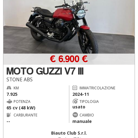
€ 6.900 €
MOTO GUZZI V7 III
STONE ABS
KM
IMMATRICOLAZIONE
7.925
2024-11
POTENZA
TIPOLOGIA
usato
65 cv (48 kW)
CARBURANTE
CAMBIO
--
manuale
Biauto Club S.r.l.