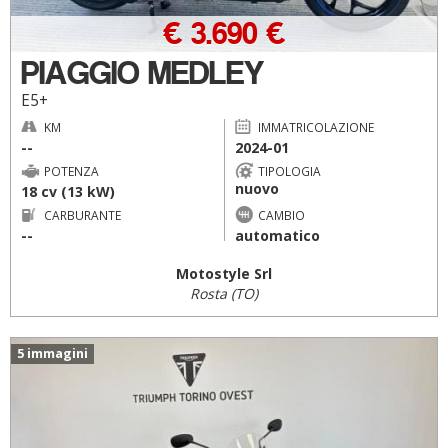
€ 3.690 €
PIAGGIO MEDLEY
E5+
KM
IMMATRICOLAZIONE
--
2024-01
POTENZA
TIPOLOGIA
nuovo
18 cv (13 kW)
CARBURANTE
CAMBIO
--
automatico
Motostyle Srl
Rosta (TO)
5 immagini