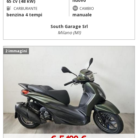
nuovo
65 cv (48 kW)
CARBURANTE
CAMBIO
benzina 4 tempi
manuale
South Garage Srl
Milano (MI)
2 immagini