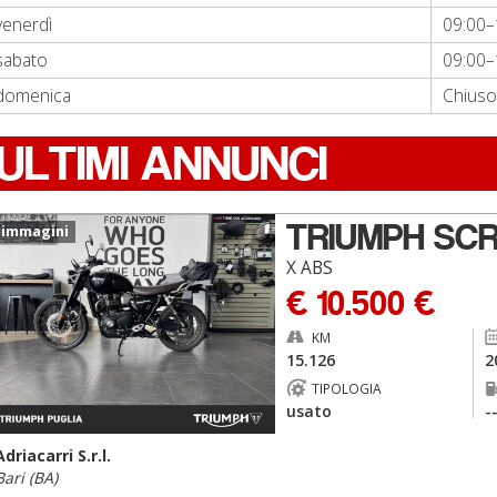
venerdì
09:00–
sabato
09:00–
domenica
Chiuso
ULTIMI ANNUNCI
TRIUMPH SC
 immagini
X ABS
€ 10.500 €
KM
15.126
2
TIPOLOGIA
usato
-
Adriacarri S.r.l.
Bari (BA)