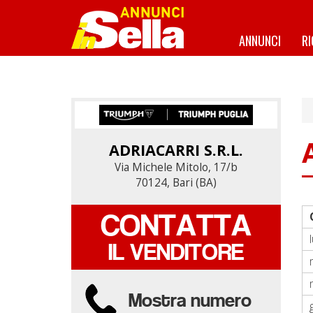
Salta
al
contenuto
ANNUNCI
R
principale
ADRIACARRI S.R.L.
ADRIACARRI S.R.L.
Via Michele Mitolo, 17/b
Via Michele Mitolo, 17/b
70124, Bari (BA)
70124, Bari (BA)
CONTATTA
CONTATTA
IL VENDITORE
IL VENDITORE
Mostra numero
Mostra numero