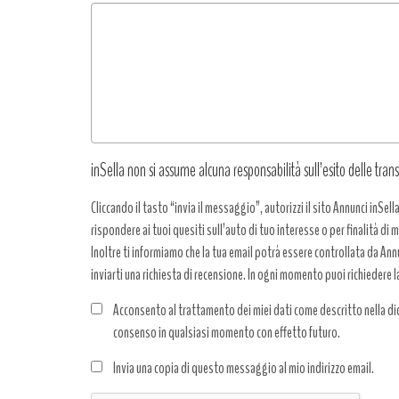
Tipo
richiesta
*
inSella non si assume alcuna responsabilità sull’esito delle trans
Cliccando il tasto “invia il messaggio”, autorizzi il sito Annunci inSell
rispondere ai tuoi quesiti sull’auto di tuo interesse o per finalità di
Inoltre ti informiamo che la tua email potrà essere controllata da Annun
inviarti una richiesta di recensione. In ogni momento puoi richiedere l
Acconsento al trattamento dei miei dati come descritto nella dic
consenso in qualsiasi momento con effetto futuro.
Trattamento
Invia una copia di questo messaggio al mio indirizzo email.
dati