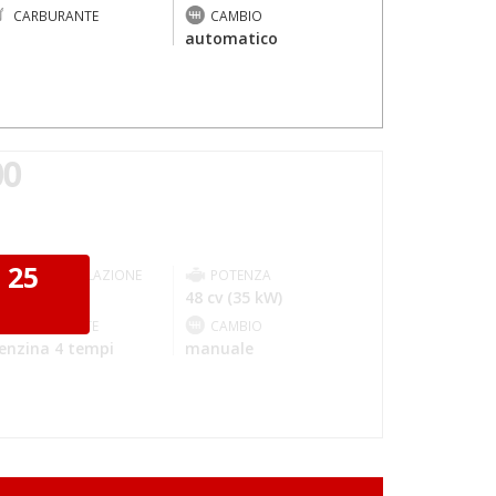
CARBURANTE
CAMBIO
-
automatico
00
 25
IMMATRICOLAZIONE
POTENZA
021-06
48 cv (35 kW)
I
CARBURANTE
CAMBIO
enzina 4 tempi
manuale