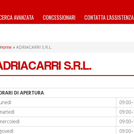
ICERCA AVANZATA
CONCESSIONARI
CONTATTA L'ASSISTENZA
Home
»
ADRIACARRI S.R.L.
ADRIACARRI S.R.L.
ORARI DI APERTURA
lunedì
09:00–
martedì
09:00–
mercoledì
09:00–
giovedì
09:00–