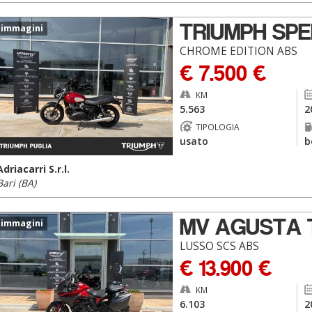
TRIUMPH SPE
 immagini
CHROME EDITION ABS
€ 7.500 €
KM
5.563
2
TIPOLOGIA
usato
b
Adriacarri S.r.l.
Bari (BA)
MV AGUSTA 
 immagini
LUSSO SCS ABS
€ 13.900 €
KM
6.103
2