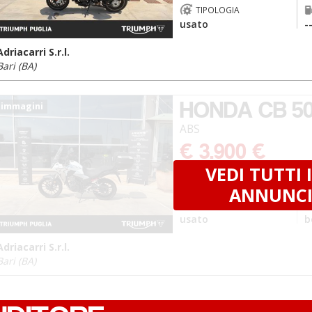
TIPOLOGIA
usato
-
Adriacarri S.r.l.
Bari (BA)
HONDA CB 5
 immagini
ABS
€ 3.900 €
VEDI TUTTI I
KM
25.052
2
ANNUNC
TIPOLOGIA
usato
b
Adriacarri S.r.l.
Bari (BA)