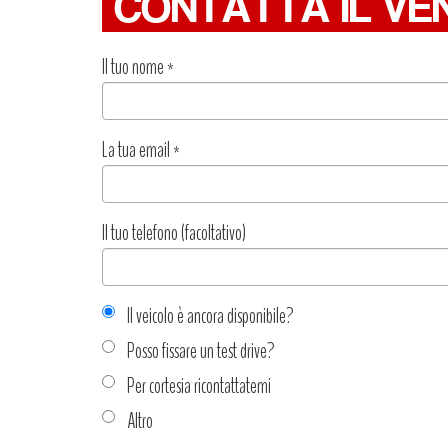
CONTATTA IL VE
Il tuo nome
*
La tua email
*
Il tuo telefono (facoltativo)
Il veicolo è ancora disponibile?
Posso fissare un test drive?
Per cortesia ricontattatemi
Altro