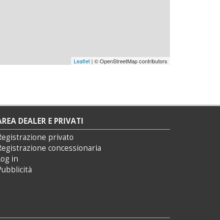
Leaflet
| © OpenStreetMap contributors
AREA DEALER E PRIVATI
Registrazione privato
Registrazione concessionaria
og in
ubblicità