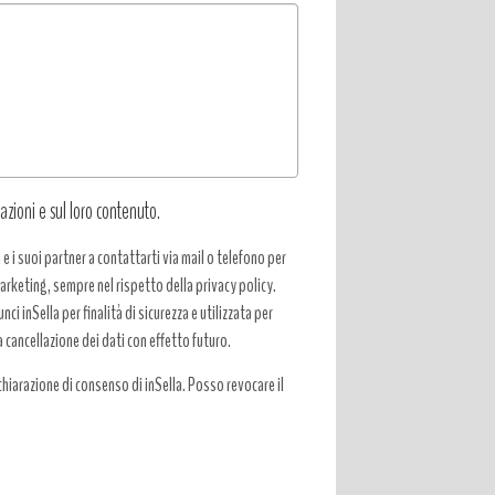
azioni e sul loro contenuto.
a e i suoi partner a contattarti via mail o telefono per
 marketing, sempre nel rispetto della privacy policy.
ci inSella per finalità di sicurezza e utilizzata per
a cancellazione dei dati con effetto futuro.
hiarazione di consenso di inSella. Posso revocare il