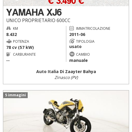
€ 3.490 €
YAMAHA XJ6
UNICO PROPRIETARIO 600CC
KM
IMMATRICOLAZIONE
8.432
2011-06
POTENZA
TIPOLOGIA
usato
78 cv (57 kW)
CARBURANTE
CAMBIO
--
manuale
Auto Italia Di Zaayter Bahya
Zinasco (PV)
5 immagini