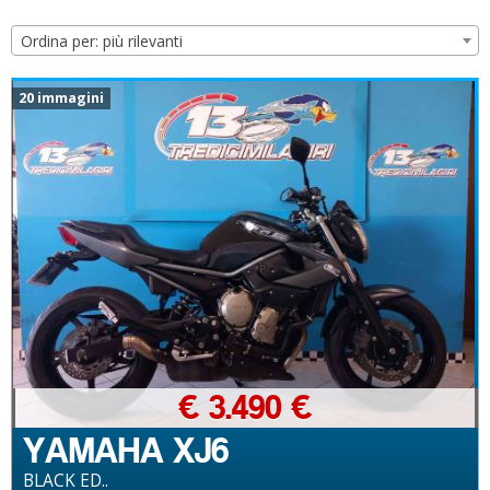
Ordina per: più rilevanti
20 immagini
€ 3.490 €
YAMAHA XJ6
BLACK ED..