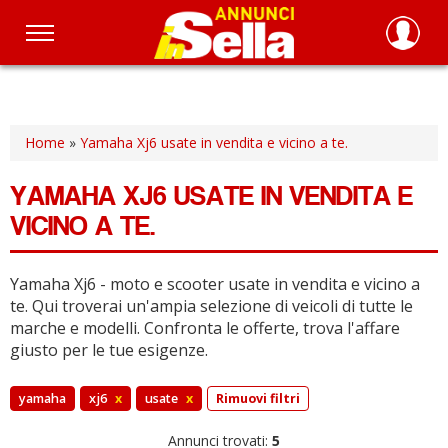
Salta
al
contenuto
principale
Home
»
Yamaha Xj6 usate in vendita e vicino a te.
YAMAHA XJ6 USATE IN VENDITA E
VICINO A TE.
Yamaha Xj6 - moto e scooter usate in vendita e vicino a
te.
Qui troverai un'ampia selezione di veicoli di tutte le
marche e modelli.
Confronta le offerte, trova l'affare
giusto per le tue esigenze.
yamaha
xj6
x
usate
x
Rimuovi filtri
Annunci trovati:
5