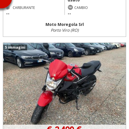
--
CARBURANTE
CAMBIO
--
--
Moto Moregola Srl
Porto Viro (RO)
5 immagini