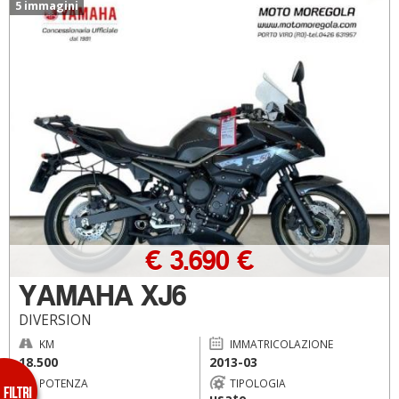
5 immagini
€ 3.690 €
YAMAHA XJ6
DIVERSION
KM
IMMATRICOLAZIONE
18.500
2013-03
POTENZA
TIPOLOGIA
usato