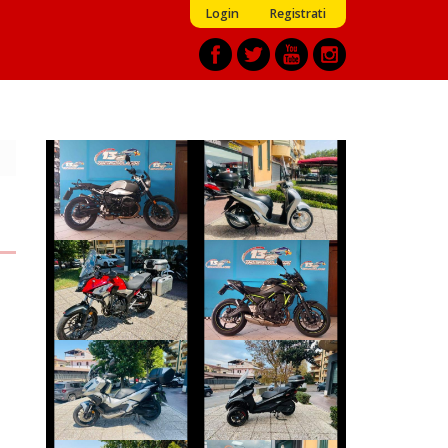
Login
Registrati
BMW R-12-NINET
HONDA SH
€ 10.790 €
€ 2.590 €
HONDA CB-500
KAWASAKI Z650
€ 5.590 €
€ 5.790 €
HONDA ADV-350
PIAGGIO MP3
€ 4.490 €
€ 3.990 €