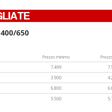
GLIATE
 400/650
Prezzo minimo
Prezz
7.499
7.
3.900
4.
6.800
6.
5.500
5.