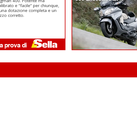
rgman 400. Potente ma
ilibrato e “facile” per chiunque,
una dotazione completa e un
zzo corretto.