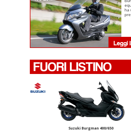
Bu
equ
ha 
pre
FUORI LISTINO
Suzuki Burgman 400/650