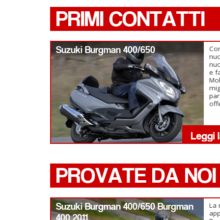
PRIMI CONTATTI
Suzuki Burgman 400/650
Com
nu
nuo
e f
Mol
mig
par
off
PROVATE DA NOI
Suzuki Burgman 400/650 Burgman
La 
app
400 2011