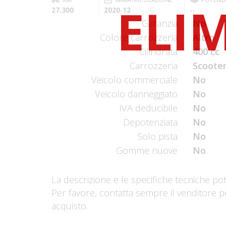
27.300
2020-12
--
Garanzia
No
Colore carrozzeria
Altro
Cilindrata
400 cc
Carrozzeria
Scooter
Veicolo commerciale
No
Veicolo danneggiato
No
IVA deducibile
No
Depotenziata
No
Solo pista
No
Gomme nuove
No
La descrizione e le specifiche tecniche po
Per favore, contatta sempre il venditore p
acquisto.