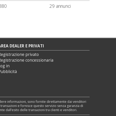
880
29 annunci
AREA DEALER E PRIVATI
Registrazione privato
Registrazione concessionaria
og in
ubblicità
edere informazioni, sono fornite direttamente dai venditori
e transazioni e fornisce questo servizio senza garanzia di
dall’esito delle transazioni tra clienti e venditori.