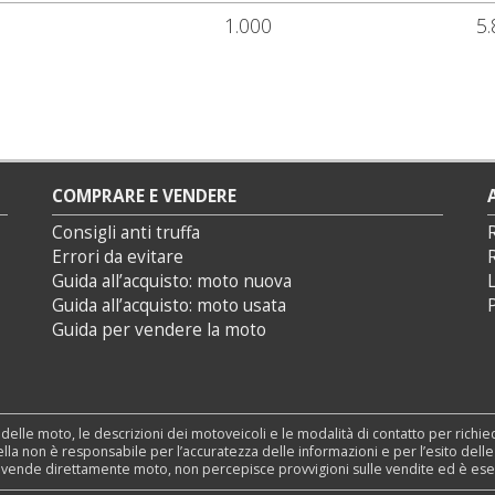
1.000
5.
COMPRARE E VENDERE
Consigli anti truffa
Errori da evitare
Guida all’acquisto: moto nuova
L
Guida all’acquisto: moto usata
P
Guida per vendere la moto
 delle moto, le descrizioni dei motoveicoli e le modalità di contatto per richi
nSella non è responsabile per l’accuratezza delle informazioni e per l’esito dell
n vende direttamente moto, non percepisce provvigioni sulle vendite ed è esente 