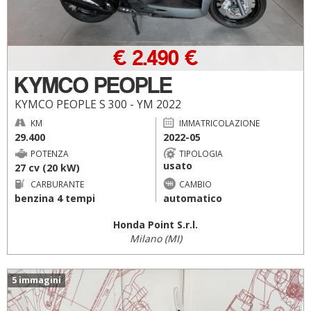
€ 2.490 €
KYMCO PEOPLE
KYMCO PEOPLE S 300 - YM 2022
KM
IMMATRICOLAZIONE
29.400
2022-05
POTENZA
TIPOLOGIA
usato
27 cv (20 kW)
CARBURANTE
CAMBIO
benzina 4 tempi
automatico
Honda Point S.r.l.
Milano (MI)
5 immagini