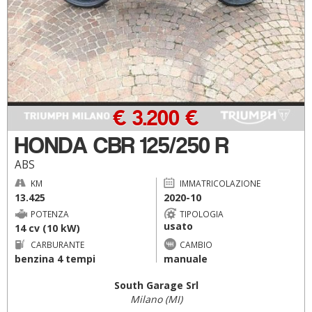
€ 3.200 €
HONDA CBR 125/250 R
ABS
KM
IMMATRICOLAZIONE
13.425
2020-10
POTENZA
TIPOLOGIA
usato
14 cv (10 kW)
CARBURANTE
CAMBIO
benzina 4 tempi
manuale
South Garage Srl
Milano (MI)