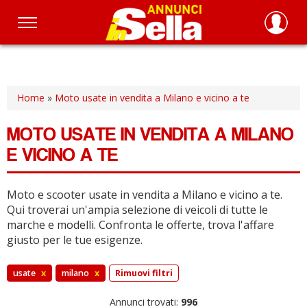
Salta
al
contenuto
principale
Home
»
Moto usate in vendita a Milano e vicino a te
MOTO USATE IN VENDITA A MILANO
E VICINO A TE
Moto e scooter usate in vendita a Milano e vicino a te.
Qui troverai un'ampia selezione di veicoli di tutte le
marche e modelli.
Confronta le offerte, trova l'affare
giusto per le tue esigenze.
usate
x
milano
x
Rimuovi filtri
Annunci trovati:
996