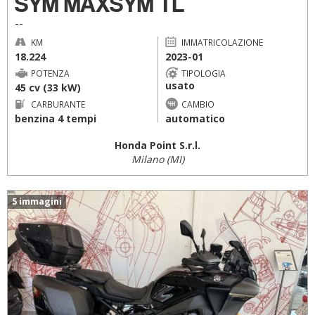
SYM MAXSYM TL
--
KM
IMMATRICOLAZIONE
18.224
2023-01
POTENZA
TIPOLOGIA
usato
45 cv (33 kW)
CARBURANTE
CAMBIO
benzina 4 tempi
automatico
Honda Point S.r.l.
Milano (MI)
5 immagini