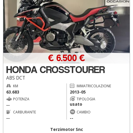
€ 6.500 €
HONDA CROSSTOURER
ABS DCT
KM
IMMATRICOLAZIONE
63.683
2013-05
POTENZA
TIPOLOGIA
usato
--
CARBURANTE
CAMBIO
--
--
Terzimotor Snc