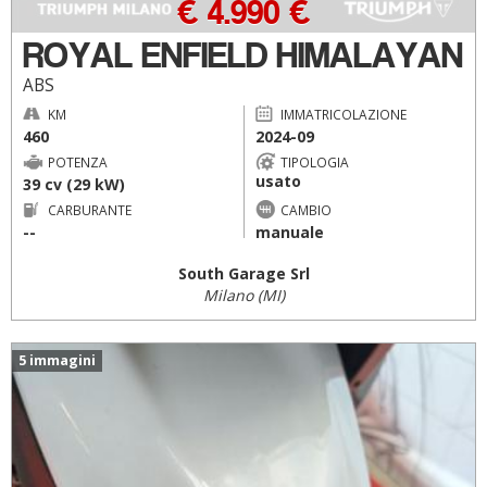
€ 4.990 €
ROYAL ENFIELD HIMALAYAN
ABS
KM
IMMATRICOLAZIONE
460
2024-09
POTENZA
TIPOLOGIA
usato
39 cv (29 kW)
CARBURANTE
CAMBIO
--
manuale
South Garage Srl
Milano (MI)
5 immagini