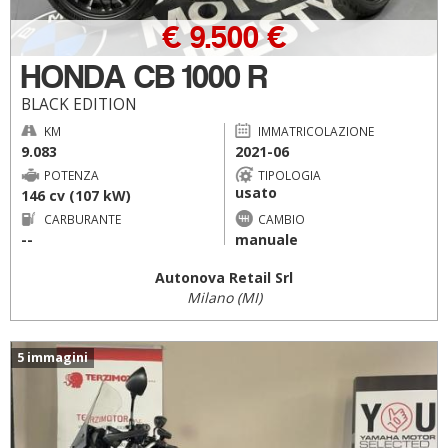
€ 9.500 €
HONDA CB 1000 R
BLACK EDITION
KM
IMMATRICOLAZIONE
9.083
2021-06
POTENZA
TIPOLOGIA
usato
146 cv (107 kW)
CARBURANTE
CAMBIO
--
manuale
Autonova Retail Srl
Milano (MI)
5 immagini