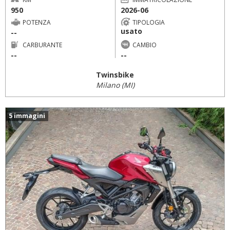
950
2026-06
POTENZA
TIPOLOGIA
usato
--
CARBURANTE
CAMBIO
--
--
Twinsbike
Milano (MI)
5 immagini