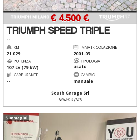
€ 4.500 €
TRIUMPH SPEED TRIPLE
--
KM
IMMATRICOLAZIONE
21.029
2001-03
POTENZA
TIPOLOGIA
usato
107 cv (79 kW)
CARBURANTE
CAMBIO
--
manuale
South Garage Srl
Milano (MI)
5 immagini