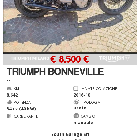
€ 8.500 €
TRIUMPH BONNEVILLE
--
KM
IMMATRICOLAZIONE
8.642
2016-10
POTENZA
TIPOLOGIA
usato
54 cv (40 kW)
CARBURANTE
CAMBIO
--
manuale
South Garage Srl