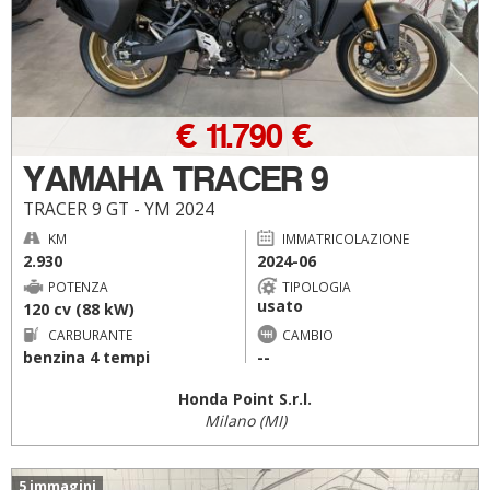
€ 11.790 €
YAMAHA TRACER 9
TRACER 9 GT - YM 2024
KM
IMMATRICOLAZIONE
2.930
2024-06
POTENZA
TIPOLOGIA
usato
120 cv (88 kW)
CARBURANTE
CAMBIO
benzina 4 tempi
--
Honda Point S.r.l.
Milano (MI)
5 immagini