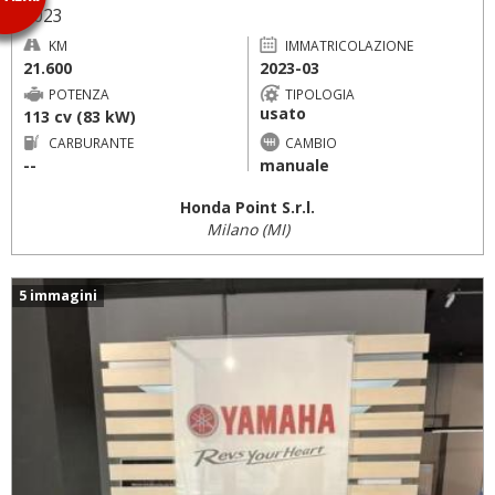
2023
KM
IMMATRICOLAZIONE
21.600
2023-03
POTENZA
TIPOLOGIA
usato
113 cv (83 kW)
CARBURANTE
CAMBIO
--
manuale
Honda Point S.r.l.
Milano (MI)
5 immagini