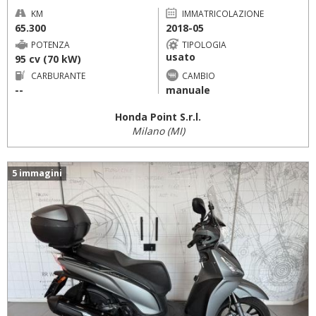
KM
IMMATRICOLAZIONE
65.300
2018-05
POTENZA
TIPOLOGIA
usato
95 cv (70 kW)
CARBURANTE
CAMBIO
--
manuale
Honda Point S.r.l.
Milano (MI)
5 immagini