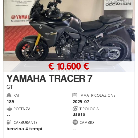
€ 10.600 €
YAMAHA TRACER 7
GT
KM
IMMATRICOLAZIONE
189
2025-07
POTENZA
TIPOLOGIA
usato
--
CARBURANTE
CAMBIO
benzina 4 tempi
--