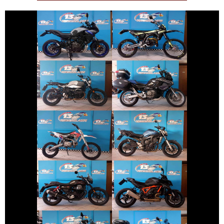
€ 6.390 €
€ 2.990 €
YAMAHA
FANTIC-MOTOR
TRACER
XE
€ 10.790 €
€ 4.990 €
HONDA
BMW R-12-NINET
VARADERO
€ 1.150 €
€ 3.290 €
ALTRA-MARCA
ALTRO-
YAMAHA FZ6
MODELLO
€ 8.190 €
€ 18.290 €
KTM 1390-SUPER-
MOTO-GUZZI V7
DUKE
€ 3.690 €
€ 9.990 €