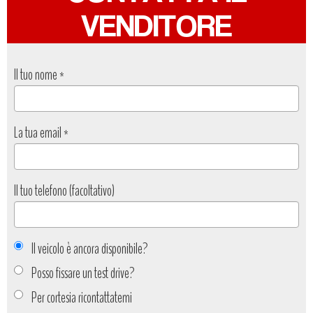
VENDITORE
Il tuo nome
*
La tua email
*
Il tuo telefono (facoltativo)
Il veicolo è ancora disponibile?
Posso fissare un test drive?
Per cortesia ricontattatemi