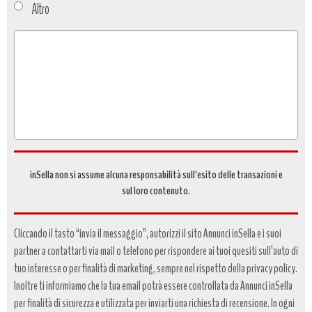
Altro
Tipo
richiesta
*
inSella non si assume alcuna responsabilità sull’esito delle transazioni e
sul loro contenuto.
Cliccando il tasto “invia il messaggio”, autorizzi il sito Annunci inSella e i suoi
partner a contattarti via mail o telefono per rispondere ai tuoi quesiti sull’auto di
tuo interesse o per finalità di marketing, sempre nel rispetto della privacy policy.
Inoltre ti informiamo che la tua email potrà essere controllata da Annunci inSella
per finalità di sicurezza e utilizzata per inviarti una richiesta di recensione. In ogni