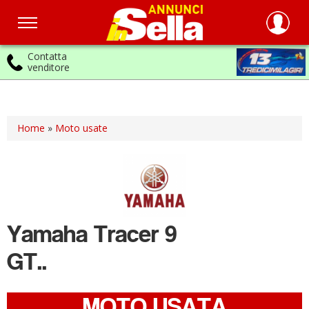
Contatta
venditore
Salta
al
contenuto
principale
Home
»
Moto usate
Yamaha
Tracer 9
GT..
MOTO USATA