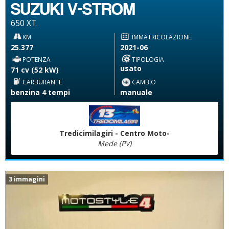
SUZUKI V-STROM
650 XT.
KM
IMMATRICOLAZIONE
25.377
2021-06
POTENZA
TIPOLOGIA
usato
71 cv (52 kW)
CARBURANTE
CAMBIO
benzina 4 tempi
manuale
Tredicimilagiri - Centro Moto-
Mede (PV)
3 immagini