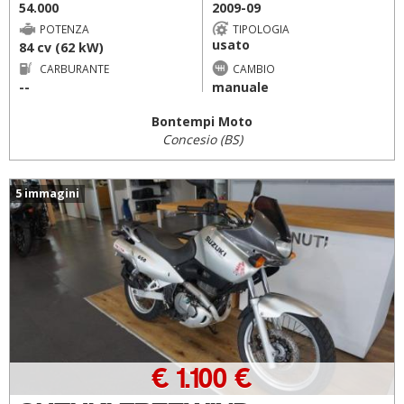
54.000
2009-09
POTENZA
TIPOLOGIA
usato
84 cv (62 kW)
CARBURANTE
CAMBIO
--
manuale
Bontempi Moto
Concesio (BS)
5 immagini
€ 1.100 €