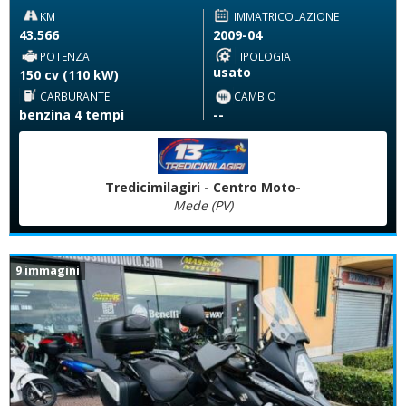
KM
IMMATRICOLAZIONE
43.566
2009-04
POTENZA
TIPOLOGIA
usato
150 cv (110 kW)
CARBURANTE
CAMBIO
benzina 4 tempi
--
Tredicimilagiri - Centro Moto-
Mede (PV)
9 immagini