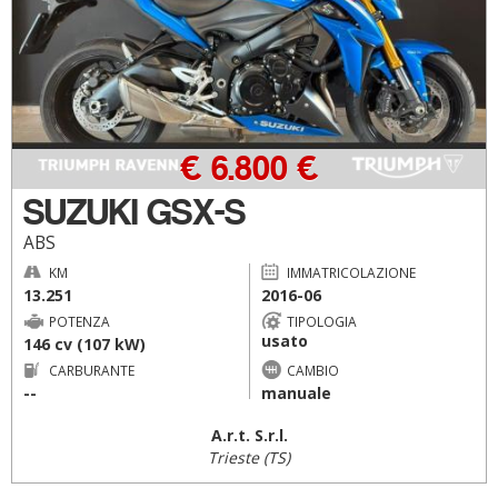
€ 6.800 €
SUZUKI GSX-S
ABS
KM
IMMATRICOLAZIONE
13.251
2016-06
POTENZA
TIPOLOGIA
usato
146 cv (107 kW)
CARBURANTE
CAMBIO
--
manuale
A.r.t. S.r.l.
Trieste (TS)