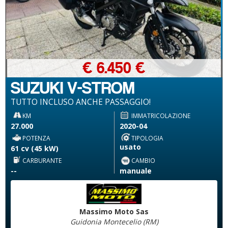
€ 6.450 €
SUZUKI V-STROM
TUTTO INCLUSO ANCHE PASSAGGIO!
KM
IMMATRICOLAZIONE
27.000
2020-04
POTENZA
TIPOLOGIA
usato
61 cv (45 kW)
CARBURANTE
CAMBIO
--
manuale
Massimo Moto Sas
Guidonia Montecelio (RM)