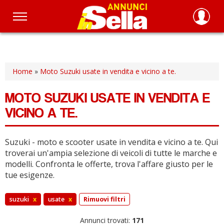
Salta
al
contenuto
principale
Home
»
Moto Suzuki usate in vendita e vicino a te.
MOTO SUZUKI USATE IN VENDITA E
VICINO A TE.
Suzuki - moto e scooter usate in vendita e vicino a te.
Qui
troverai un'ampia selezione di veicoli di tutte le marche e
modelli.
Confronta le offerte, trova l'affare giusto per le
tue esigenze.
suzuki
x
usate
x
Rimuovi filtri
Annunci trovati:
171