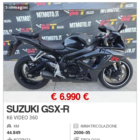
5 immagini
€ 6.990 €
SUZUKI GSX-R
K6 VIDEO 360
KM
IMMATRICOLAZIONE
44.849
2006-05
POTENZA
TIPOLOGIA