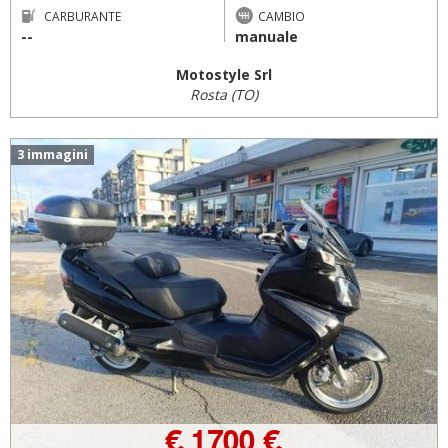
CARBURANTE
CAMBIO
--
manuale
Motostyle Srl
Rosta (TO)
3 immagini
€ 1.700 €