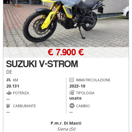
€ 7.900 €
SUZUKI V-STROM
DE
KM
IMMATRICOLAZIONE
20.131
2023-10
POTENZA
TIPOLOGIA
usato
--
CARBURANTE
CAMBIO
--
--
P.m.r. Di Masti
Siena (SI)