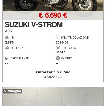
€ 6.690 €
SUZUKI V-STROM
ABS
KM
IMMATRICOLAZIONE
2.386
2024-07
POTENZA
TIPOLOGIA
usato
--
CARBURANTE
CAMBIO
--
--
Cintoi Carlo & C. Snc
La Spezia (SP)
5 immagini