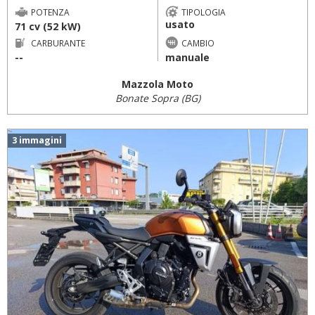
POTENZA
TIPOLOGIA
usato
71 cv (52 kW)
CARBURANTE
CAMBIO
--
manuale
Mazzola Moto
Bonate Sopra (BG)
3 immagini