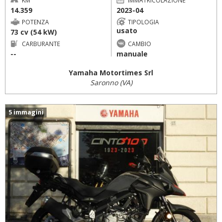
14.359
2023-04
POTENZA
TIPOLOGIA
usato
73 cv (54 kW)
CARBURANTE
CAMBIO
--
manuale
Yamaha Motortimes Srl
Saronno (VA)
5 immagini