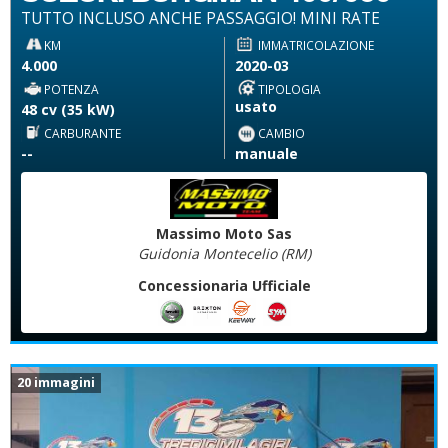
TUTTO INCLUSO ANCHE PASSAGGIO! MINI RATE
KM
IMMATRICOLAZIONE
4.000
2020-03
POTENZA
TIPOLOGIA
usato
48 cv (35 kW)
CARBURANTE
CAMBIO
--
manuale
Massimo Moto Sas
Guidonia Montecelio (RM)
Concessionaria Ufficiale
20 immagini