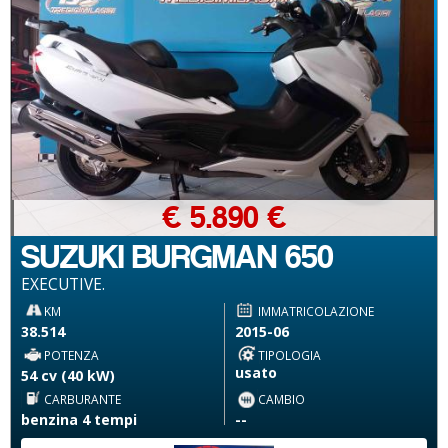
€ 5.890 €
SUZUKI BURGMAN 650
EXECUTIVE.
KM
IMMATRICOLAZIONE
38.514
2015-06
POTENZA
TIPOLOGIA
usato
54 cv (40 kW)
CARBURANTE
CAMBIO
benzina 4 tempi
--