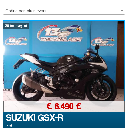
Ordina per: più rilevanti
20 immagini
€ 6.490 €
SUZUKI GSX-R
750..