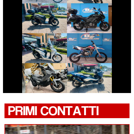
KAWASAKI
HONDA SH
VERSYS
€ 3.350 €
€ 1.700 €
ALTRA-MARCA
HONDA SH
ALTRO-
MODELLO
€ 6.990 €
€ 5.790 €
SYM ADX-400
YAMAHA TMAX
PRIMI CONTATTI