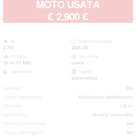
MOTO USATA
-
€ 2.900 €
KM
IMMATRICOLAZIONE
3.737
2025-06
POTENZA
TIPOLOGIA
15 cv (11 kW)
usate
CARBURANTE
CAMBIO
automatico
Garanzia
No
Colore carrozzeria
Blu/Azzurro Metallizzato
Cilindrata
125 cc
Carrozzeria
Scooter ruote alte
Veicolo commerciale
No
Veicolo danneggiato
No