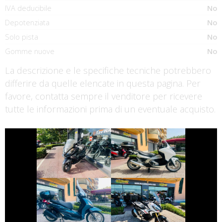
IVA deducibile
No
Depotenziata
No
Solo pista
No
Gomme nuove
No
La descrizione e le specifiche tecniche potrebbero
differire da quelle elencate in questa pagina. Per
favore, contatta sempre il venditore per ricevere
tutte le informazioni prima di un eventuale acquisto.
€ 1.390 €
€ 2.990 €
KYMCO
HONDA INTEGRA
DOWNTOWN
€ 3.990 €
€ 9.999 €
PIAGGIO
HONDA X-ADV
BEVERLY
€ 3.650 €
€ 9.990 €