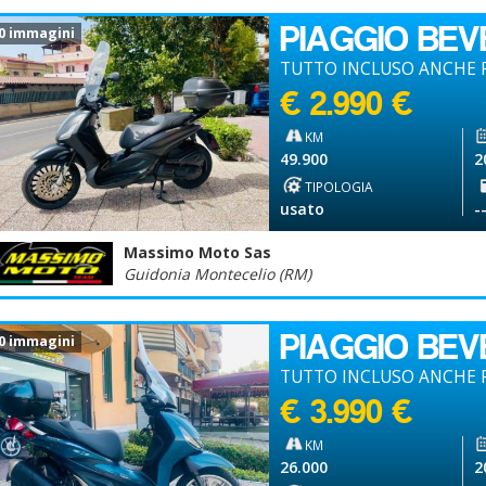
PIAGGIO BEV
0 immagini
TUTTO INCLUSO ANCHE 
€ 2.990 €
KM
49.900
2
TIPOLOGIA
usato
-
Massimo Moto Sas
Guidonia Montecelio (RM)
PIAGGIO BEV
0 immagini
TUTTO INCLUSO ANCHE P
€ 3.990 €
KM
26.000
2