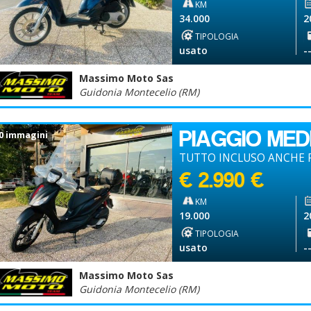
KM
34.000
2
TIPOLOGIA
usato
-
Massimo Moto Sas
Guidonia Montecelio (RM)
PIAGGIO ME
0 immagini
TUTTO INCLUSO ANCHE P
€ 2.990 €
KM
19.000
2
TIPOLOGIA
usato
-
Massimo Moto Sas
Guidonia Montecelio (RM)