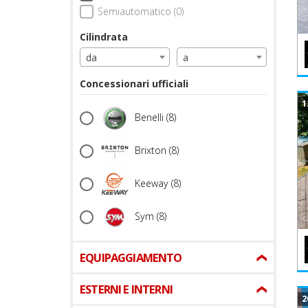
Semiautomatico (0)
Cilindrata
da
a
Concessionari ufficiali
1
Benelli
(8)
Brixton
(8)
Keeway
(8)
Sym
(8)
EQUIPAGGIAMENTO
ESTERNI E INTERNI
2