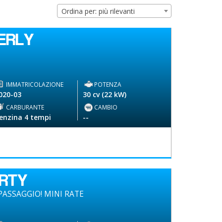
Ordina per: più rilevanti
ERLY
IMMATRICOLAZIONE
POTENZA
020-03
30 cv (22 kW)
CARBURANTE
CAMBIO
enzina 4 tempi
--
ERTY
ASSAGGIO! MINI RATE