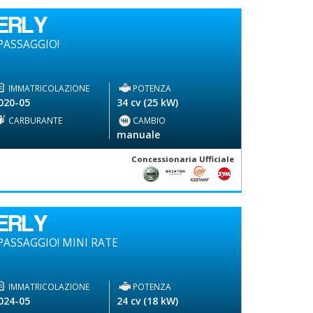
ERLY
PASSAGGIO!
IMMATRICOLAZIONE
POTENZA
020-05
34 cv (25 kW)
CARBURANTE
CAMBIO
-
manuale
Concessionaria Ufficiale
ERLY
ASSAGGIO! MINI RATE
IMMATRICOLAZIONE
POTENZA
024-05
24 cv (18 kW)