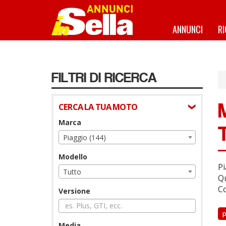
Salta
al
contenuto
ANNUNCI
R
principale
FILTRI DI RICERCA
CERCA LA TUA MOTO
Marca
Piaggio (144)
Modello
Pi
Tutto
Qu
Co
Versione
p
Media