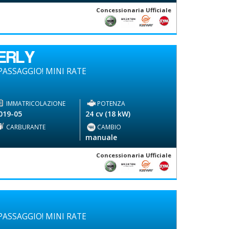
Concessionaria Ufficiale
ERLY
ASSAGGIO! MINI RATE
IMMATRICOLAZIONE
POTENZA
019-05
24 cv (18 kW)
CARBURANTE
CAMBIO
-
manuale
Concessionaria Ufficiale
ASSAGGIO! MINI RATE