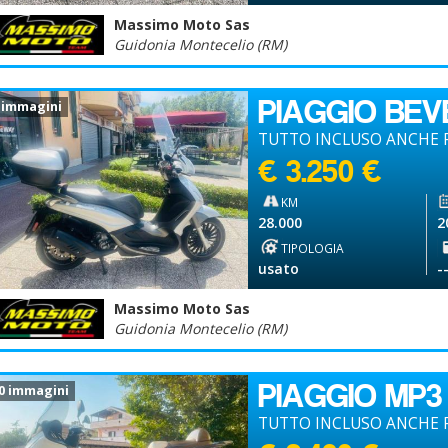
Massimo Moto Sas
Guidonia Montecelio (RM)
PIAGGIO BEV
 immagini
TUTTO INCLUSO ANCHE P
€ 3.250 €
KM
28.000
2
TIPOLOGIA
usato
-
Massimo Moto Sas
Guidonia Montecelio (RM)
PIAGGIO MP3
0 immagini
TUTTO INCLUSO ANCHE P