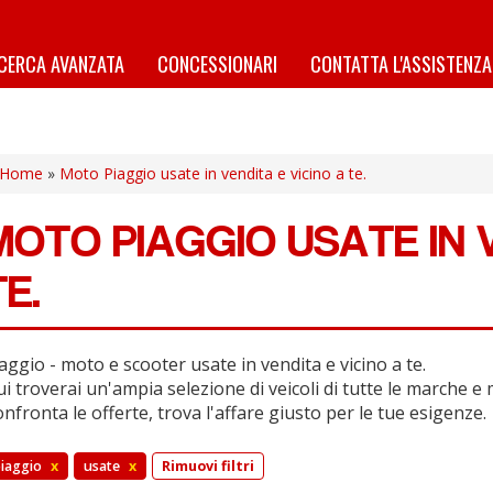
ICERCA AVANZATA
CONCESSIONARI
CONTATTA L'ASSISTENZA
Home
»
Moto Piaggio usate in vendita e vicino a te.
MOTO PIAGGIO USATE IN V
TE.
aggio - moto e scooter usate in vendita e vicino a te.
i troverai un'ampia selezione di veicoli di tutte le marche e 
nfronta le offerte, trova l'affare giusto per le tue esigenze.
iaggio
x
usate
x
Rimuovi filtri