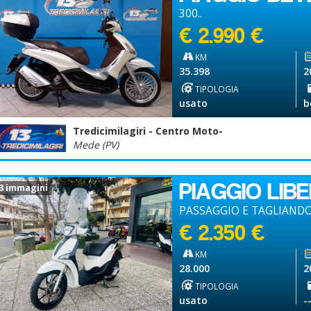
300..
€ 2.990 €
KM
35.398
2
TIPOLOGIA
usato
b
Tredicimilagiri - Centro Moto-
Mede (PV)
PIAGGIO LIB
3 immagini
PASSAGGIO E TAGLIANDO
€ 2.350 €
KM
28.000
2
TIPOLOGIA
usato
-