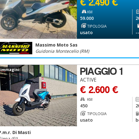
€ 2.490 €
KM
59.000
2
TIPOLOGIA
usato
-
Massimo Moto Sas
Guidonia Montecelio (RM)
PIAGGIO 1
 immagini
ACTIVE
€ 2.600 €
KM
450
2
TIPOLOGIA
usato
b
P.m.r. Di Masti
Siena (SI)