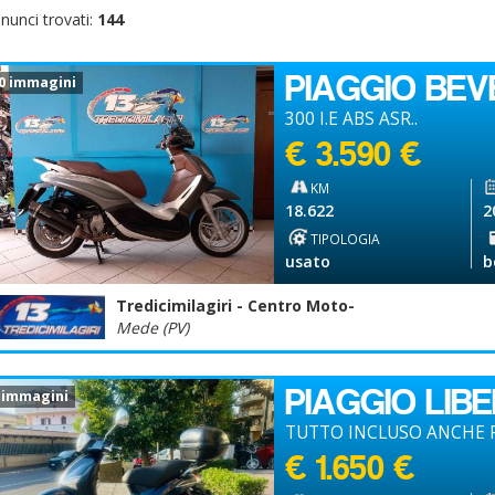
nunci trovati:
144
PIAGGIO BEV
0 immagini
300 I.E ABS ASR..
€ 3.590 €
KM
18.622
2
TIPOLOGIA
usato
b
Tredicimilagiri - Centro Moto-
Mede (PV)
PIAGGIO LIB
 immagini
TUTTO INCLUSO ANCHE P
€ 1.650 €