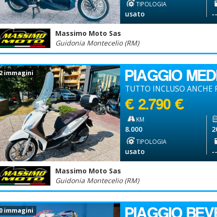
TIPOLOGIA
usato
-
Massimo Moto Sas
Guidonia Montecelio (RM)
PIAGGIO ME
2 immagini
TUTTO INCLUSO ANCHE P
€ 2.790 €
KM
8.000
2
TIPOLOGIA
usato
-
Massimo Moto Sas
Guidonia Montecelio (RM)
PIAGGIO BEV
0 immagini