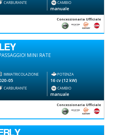
CARBURANTE
CAMBIO
-
manuale
Concessionaria Ufficiale
DLEY
ASSAGGIO! MINI RATE
IMMATRICOLAZIONE
POTENZA
020-05
16 cv (12 kW)
CARBURANTE
CAMBIO
-
manuale
Concessionaria Ufficiale
ERLY