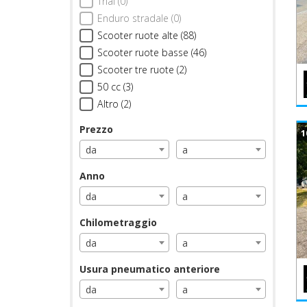
Trial (0)
Enduro stradale (0)
Scooter ruote alte (88)
Scooter ruote basse (46)
Scooter tre ruote (2)
50 cc (3)
Altro (2)
Prezzo
1
da
a
Anno
da
a
Chilometraggio
da
a
Usura pneumatico anteriore
da
a