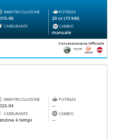
IMMATRICOLAZIONE
POTENZA
015-06
20 cv (15 kW)
CARBURANTE
CAMBIO
-
manuale
Concessionaria Ufficiale
IMMATRICOLAZIONE
POTENZA
022-04
--
CARBURANTE
CAMBIO
enzina 4 tempi
--