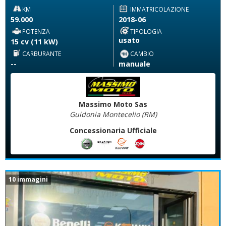
KM
IMMATRICOLAZIONE
59.000
2018-06
POTENZA
TIPOLOGIA
usato
15 cv (11 kW)
CARBURANTE
CAMBIO
--
manuale
Massimo Moto Sas
Guidonia Montecelio (RM)
Concessionaria Ufficiale
10 immagini