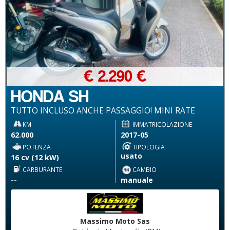
€ 2.290 €
HONDA SH
TUTTO INCLUSO ANCHE PASSAGGIO! MINI RATE
KM
IMMATRICOLAZIONE
62.000
2017-05
POTENZA
TIPOLOGIA
usato
16 cv (12 kW)
CARBURANTE
CAMBIO
--
manuale
Massimo Moto Sas