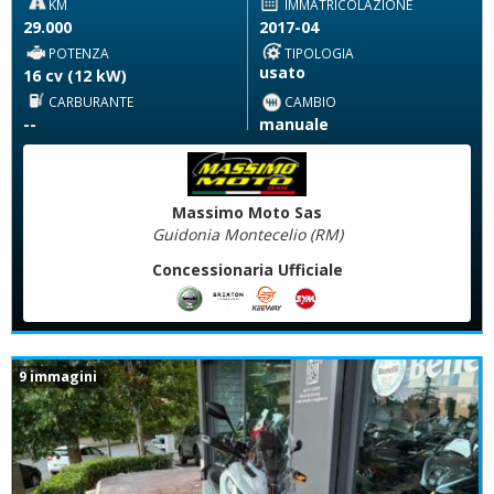
KM
IMMATRICOLAZIONE
29.000
2017-04
POTENZA
TIPOLOGIA
usato
16 cv (12 kW)
CARBURANTE
CAMBIO
--
manuale
Massimo Moto Sas
Guidonia Montecelio (RM)
Concessionaria Ufficiale
9 immagini