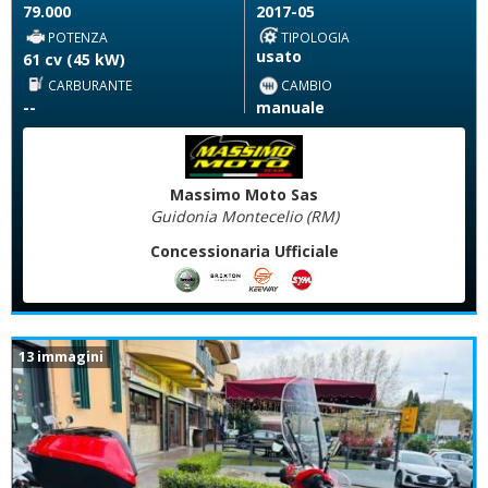
79.000
2017-05
POTENZA
TIPOLOGIA
usato
61 cv (45 kW)
CARBURANTE
CAMBIO
--
manuale
Massimo Moto Sas
Guidonia Montecelio (RM)
Concessionaria Ufficiale
13 immagini