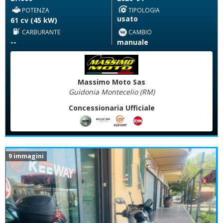
POTENZA
TIPOLOGIA
usato
61 cv (45 kW)
CARBURANTE
CAMBIO
--
manuale
Massimo Moto Sas
Guidonia Montecelio (RM)
Concessionaria Ufficiale
9 immagini