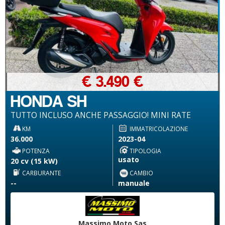
€ 3.490 €
HONDA SH
TUTTO INCLUSO ANCHE PASSAGGIO! MINI RATE
KM
IMMATRICOLAZIONE
36.000
2023-04
POTENZA
TIPOLOGIA
usato
20 cv (15 kW)
CARBURANTE
CAMBIO
--
manuale
Massimo Moto Sas