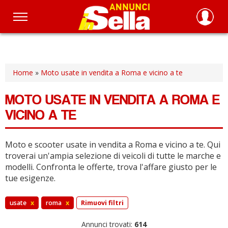
Salta
al
contenuto
principale
Home
»
Moto usate in vendita a Roma e vicino a te
MOTO USATE IN VENDITA A ROMA E
VICINO A TE
Moto e scooter usate in vendita a Roma e vicino a te.
Qui
troverai un'ampia selezione di veicoli di tutte le marche e
modelli.
Confronta le offerte, trova l'affare giusto per le
tue esigenze.
usate
x
roma
x
Rimuovi filtri
Annunci trovati:
614