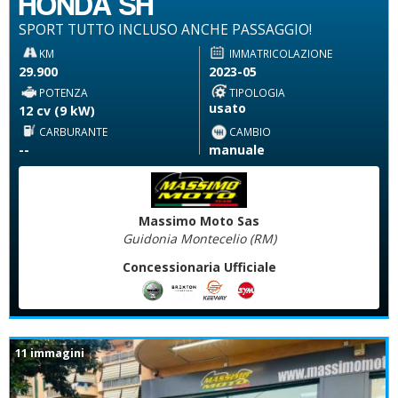
HONDA SH
SPORT TUTTO INCLUSO ANCHE PASSAGGIO!
KM
IMMATRICOLAZIONE
29.900
2023-05
POTENZA
TIPOLOGIA
usato
12 cv (9 kW)
CARBURANTE
CAMBIO
--
manuale
Massimo Moto Sas
Guidonia Montecelio (RM)
Concessionaria Ufficiale
11 immagini