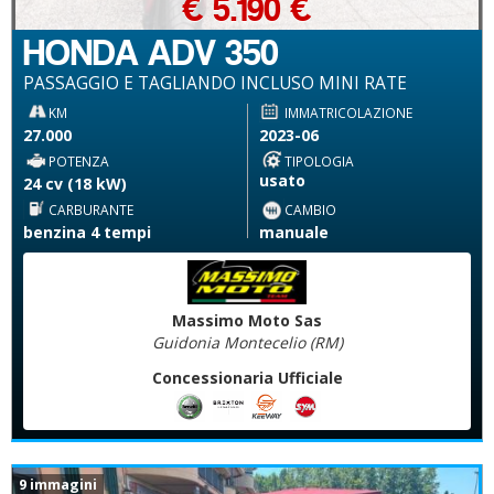
€ 5.190 €
HONDA ADV 350
PASSAGGIO E TAGLIANDO INCLUSO MINI RATE
KM
IMMATRICOLAZIONE
27.000
2023-06
POTENZA
TIPOLOGIA
usato
24 cv (18 kW)
CARBURANTE
CAMBIO
benzina 4 tempi
manuale
Massimo Moto Sas
Guidonia Montecelio (RM)
Concessionaria Ufficiale
9 immagini