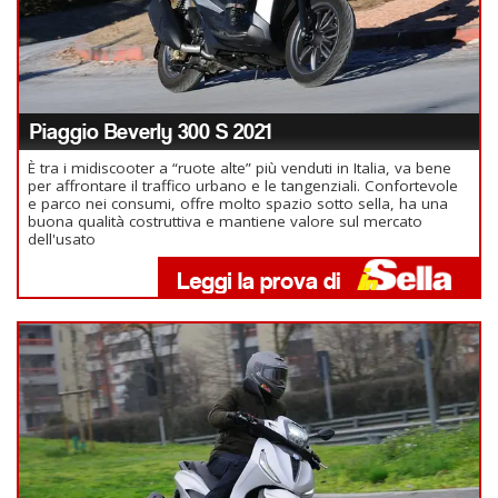
Piaggio Beverly 300 S 2021
È tra i midiscooter a “ruote alte” più venduti in Italia, va bene
per affrontare il traffico urbano e le tangenziali. Confortevole
e parco nei consumi, offre molto spazio sotto sella, ha una
buona qualità costruttiva e mantiene valore sul mercato
dell'usato