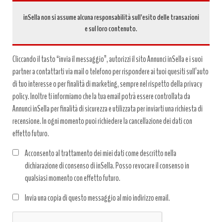
inSella non si assume alcuna responsabilità sull’esito delle transazioni
e sul loro contenuto.
Cliccando il tasto “invia il messaggio”, autorizzi il sito Annunci inSella e i suoi
partner a contattarti via mail o telefono per rispondere ai tuoi quesiti sull’auto
di tuo interesse o per finalità di marketing, sempre nel rispetto della privacy
policy. Inoltre ti informiamo che la tua email potrà essere controllata da
Annunci inSella per finalità di sicurezza e utilizzata per inviarti una richiesta di
recensione. In ogni momento puoi richiedere la cancellazione dei dati con
effetto futuro.
Acconsento al trattamento dei miei dati come descritto nella
dichiarazione di consenso di inSella. Posso revocare il consenso in
qualsiasi momento con effetto futuro.
Trattamento
Invia una copia di questo messaggio al mio indirizzo email.
dati
*