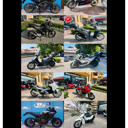
DUCATI 1098
TRACER-9
€ 2.190 €
€ 3.150 €
KEEWAY RKF
HONDA SH
€ 2.990 €
€ 4.490 €
PIAGGIO
HONDA ADV-350
BEVERLY
€ 2.990 €
€ 8.690 €
HONDA INTEGRA
HONDA X-ADV
€ 6.390 €
€ 2.350 €
YAMAHA
PIAGGIO LIBERTY
TRACER