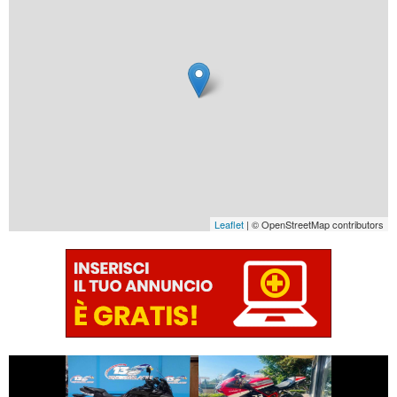
Leaflet
| © OpenStreetMap contributors
€ 11.690 €
€ 10.490 €
YAMAHA