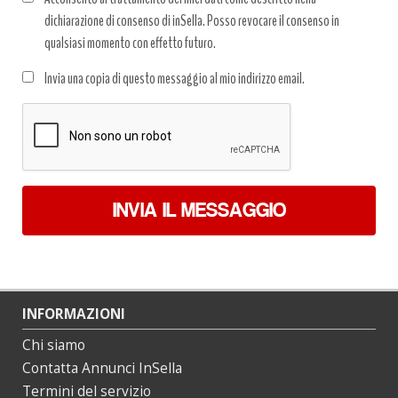
dichiarazione di consenso di inSella. Posso revocare il consenso in
qualsiasi momento con effetto futuro.
Trattamento
Invia una copia di questo messaggio al mio indirizzo email.
dati
*
INVIA IL MESSAGGIO
INFORMAZIONI
Chi siamo
Contatta Annunci InSella
Termini del servizio