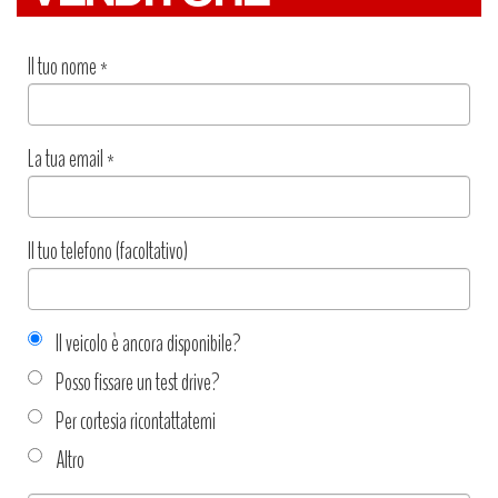
Il tuo nome
*
La tua email
*
Il tuo telefono (facoltativo)
Il veicolo è ancora disponibile?
Posso fissare un test drive?
Per cortesia ricontattatemi
Altro
Tipo