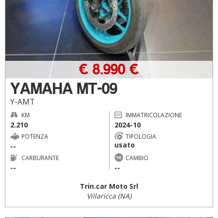
€ 8.990 €
YAMAHA MT-09
Y-AMT
KM
IMMATRICOLAZIONE
2.210
2024-10
POTENZA
TIPOLOGIA
usato
--
CARBURANTE
CAMBIO
--
--
Trin.car Moto Srl
Villaricca (NA)