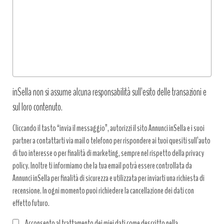
richiesta
*
inSella non si assume alcuna responsabilità sull’esito delle transazioni e
sul loro contenuto.
Cliccando il tasto “invia il messaggio”, autorizzi il sito Annunci inSella e i suoi
partner a contattarti via mail o telefono per rispondere ai tuoi quesiti sull’auto
di tuo interesse o per finalità di marketing, sempre nel rispetto della privacy
policy. Inoltre ti informiamo che la tua email potrà essere controllata da
Annunci inSella per finalità di sicurezza e utilizzata per inviarti una richiesta di
recensione. In ogni momento puoi richiedere la cancellazione dei dati con
effetto futuro.
Acconsento al trattamento dei miei dati come descritto nella