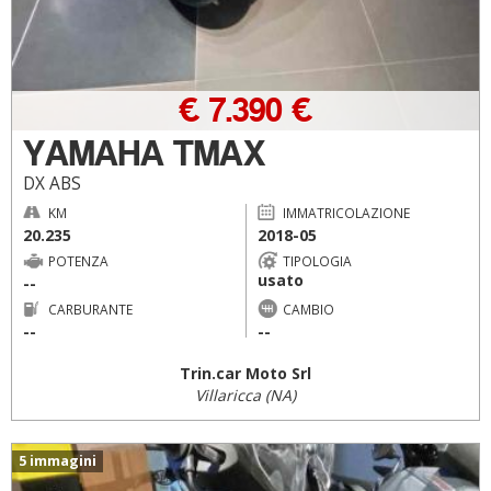
€ 7.390 €
YAMAHA TMAX
DX ABS
KM
IMMATRICOLAZIONE
20.235
2018-05
POTENZA
TIPOLOGIA
usato
--
CARBURANTE
CAMBIO
--
--
Trin.car Moto Srl
Villaricca (NA)
5 immagini