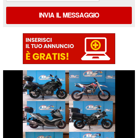
INVIA IL MESSAGGIO
€ 9.990 €
€ 1.700 €
ALTRA-MARCA
KAWASAKI
ALTRO-
VERSYS
MODELLO
€ 3.890 €
€ 6.390 €
KYMCO XCITING
BMW SERIE-F-GS
€ 4.790 €
€ 6.390 €