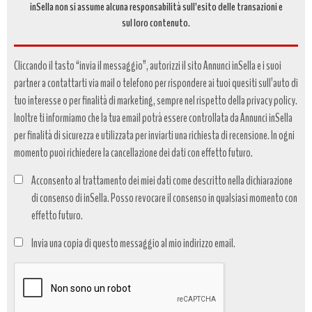
inSella non si assume alcuna responsabilità sull’esito delle transazioni e
sul loro contenuto.
Cliccando il tasto “invia il messaggio”, autorizzi il sito Annunci inSella e i suoi
partner a contattarti via mail o telefono per rispondere ai tuoi quesiti sull’auto di
tuo interesse o per finalità di marketing, sempre nel rispetto della privacy policy.
Inoltre ti informiamo che la tua email potrà essere controllata da Annunci inSella
per finalità di sicurezza e utilizzata per inviarti una richiesta di recensione. In ogni
momento puoi richiedere la cancellazione dei dati con effetto futuro.
Acconsento al trattamento dei miei dati come descritto nella dichiarazione
di consenso di inSella. Posso revocare il consenso in qualsiasi momento con
effetto futuro.
Trattamento
Invia una copia di questo messaggio al mio indirizzo email.
dati
*