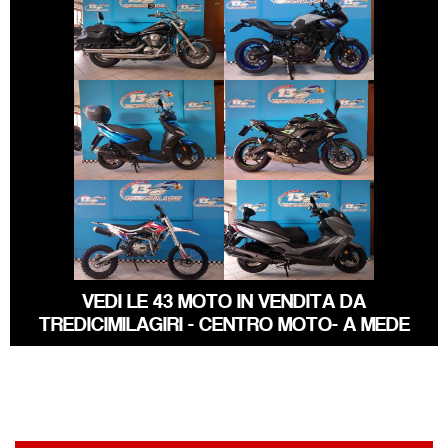
YAMAHA
KAWASAKI VN
TRACER
€ 1.590 €
€ 5.790 €
KAWASAKI
KYMCO AGILITY
NINJA-650
€ 1.400 €
€ 3.390 €
ALTRA-MARCA
ALTRO-
KYMCO X-TOWN
MODELLO
VEDI LE 43 MOTO IN VENDITA DA
TREDICIMILAGIRI - CENTRO MOTO- A MEDE