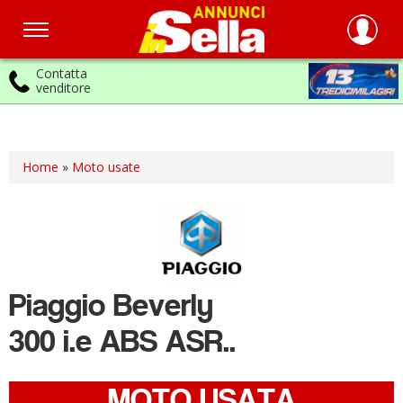
Contatta
venditore
Salta
al
contenuto
principale
Home
»
Moto usate
Piaggio
Beverly
300 i.e ABS ASR..
MOTO USATA