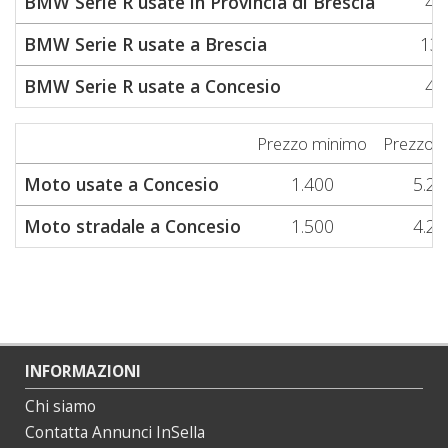
BMW Serie R usate in Provincia di Brescia
4.
BMW Serie R usate a Brescia
13.
BMW Serie R usate a Concesio
4.
Prezzo minimo
Prezzo 
Moto usate a Concesio
1.400
5.22
Moto stradale a Concesio
1.500
4.22
INFORMAZIONI
Chi siamo
Contatta Annunci InSella