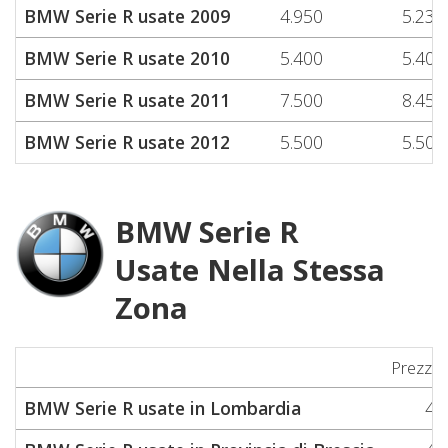
BMW Serie R usate 2009
4.950
5.230
BMW Serie R usate 2010
5.400
5.400
BMW Serie R usate 2011
7.500
8.450
BMW Serie R usate 2012
5.500
5.500
BMW Serie R
Usate Nella Stessa
Zona
Prezzo
BMW Serie R usate in Lombardia
4.