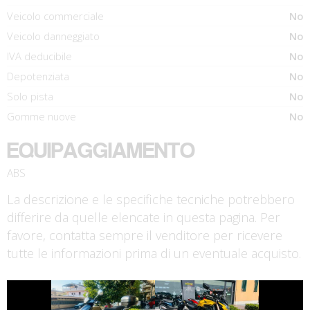
Veicolo commerciale
No
Veicolo danneggiato
No
IVA deducibile
No
Depotenziata
No
Solo pista
No
Gomme nuove
No
EQUIPAGGIAMENTO
ABS
La descrizione e le specifiche tecniche potrebbero
differire da quelle elencate in questa pagina. Per
favore, contatta sempre il venditore per ricevere
tutte le informazioni prima di un eventuale acquisto.
€ 1.650 €
€ 5.490 €