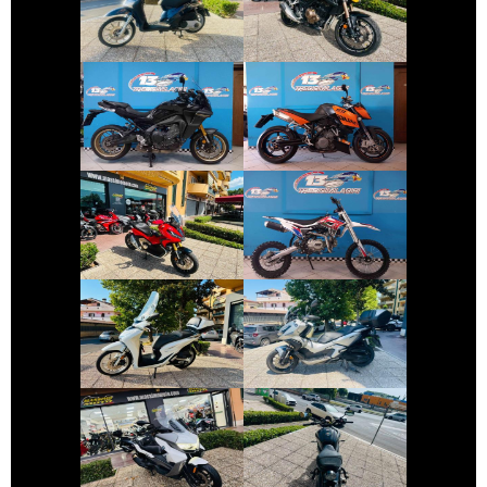
PIAGGIO LIBERTY
HONDA CB-F
€ 11.690 €
€ 4.690 €
YAMAHA
KTM 990-DUKE
TRACER-9
€ 8.690 €
€ 1.700 €
ALTRA-MARCA
HONDA X-ADV
ALTRO-
MODELLO
€ 2.890 €
€ 4.490 €
HONDA SH
HONDA ADV-350
€ 4.590 €
€ 6.490 €
YAMAHA XSR-
BMW SERIE-C
700