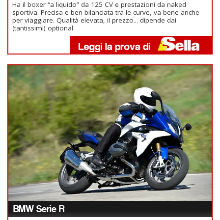
Ha il boxer “a liquido” da 125 CV e prestazioni da naked
sportiva. Precisa e ben bilanciata tra le curve, va bene anche
per viaggiare. Qualità elevata, il prezzo... dipende dai
(tantissimi) optional
BMW Serie R