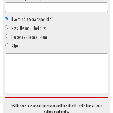
Il veicolo è ancora disponibile?
Posso fissare un test drive?
Per cortesia ricontattatemi
Altro
Tipo
richiesta
*
inSella non si assume alcuna responsabilità sull’esito delle transazioni e
sul loro contenuto.