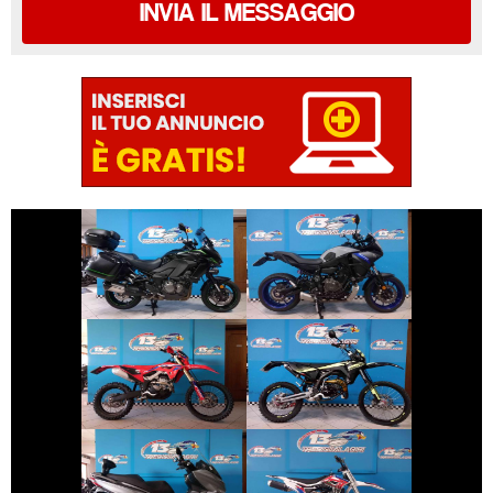
INVIA IL MESSAGGIO
€ 9.990 €
€ 6.390 €
KAWASAKI
YAMAHA
VERSYS
TRACER
€ 6.890 €
€ 2.990 €
FANTIC-MOTOR
HONDA CRF
XE
€ 3.390 €
€ 1.700 €
ALTRA-MARCA
KYMCO X-TOWN
ALTRO-