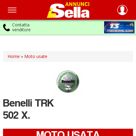
Contatta
venditore
Salta
al
contenuto
principale
Home
»
Moto usate
Benelli
TRK
502 X.
MOTO USATA