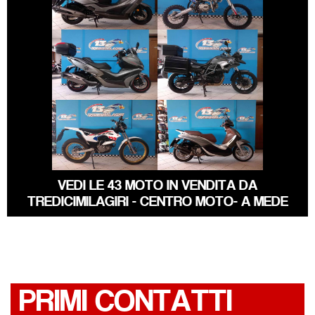
MODELLO
€ 3.890 €
€ 6.390 €
KYMCO XCITING
BMW SERIE-F-GS
€ 5.890 €
€ 3.590 €
PIAGGIO
MONTESA 4RIDE
BEVERLY
VEDI LE 43 MOTO IN VENDITA DA
TREDICIMILAGIRI - CENTRO MOTO- A MEDE
PRIMI CONTATTI