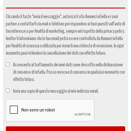
Cliccando il tasto “invia il messaggio”, autorizzi il sito Annunci inSella e i suoi
partner a contattarti via mail o telefono per rispondere ai tuoi quesiti sull’auto di
tuo interesse o per finalità di marketing, sempre nel rispetto della privacy policy.
Inoltre ti informiamo che la tua email potrà essere controllata da Annunci inSella
per finalità di sicurezza e utilizzata per inviarti una richiesta di recensione. In ogni
momento puoi richiedere la cancellazione dei dati con effetto futuro.
Acconsento al trattamento dei miei dati come descritto nella dichiarazione
di consenso di inSella. Posso revocare il consenso in qualsiasi momento con
effetto futuro.
Trattamento
Invia una copia di questo messaggio al mio indirizzo email.
dati
*