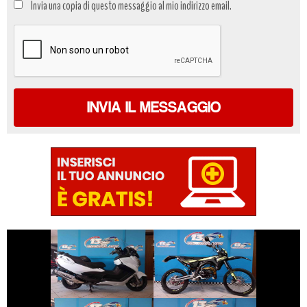
Invia una copia di questo messaggio al mio indirizzo email.
dati
*
INVIA IL MESSAGGIO
€ 5.890 €
€ 2.990 €
SUZUKI
FANTIC-MOTOR
BURGMAN-650
XE
€ 5.890 €
€ 1.400 €