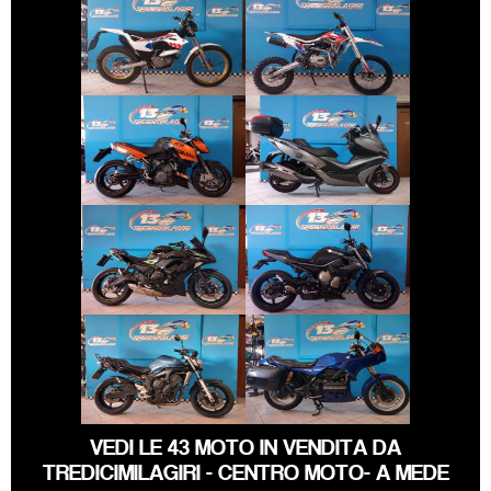
ALTRA-MARCA
MONTESA 4RIDE
ALTRO-
MODELLO
€ 4.690 €
€ 3.890 €
KTM 990-DUKE
KYMCO XCITING
€ 5.790 €
€ 3.490 €
KAWASAKI
YAMAHA XJ6
NINJA-650
€ 3.290 €
€ 2.990 €
YAMAHA FZ6
BMW SERIE-K
VEDI LE 43 MOTO IN VENDITA DA
TREDICIMILAGIRI - CENTRO MOTO- A MEDE