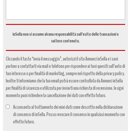
inSella non si assume alcuna responsabilità sull’esito delle transazioni e
sul loro contenuto.
Cliccando il tasto “invia il messaggio”, autorizzi il sito Annunci inSella e i suoi
partner a contattarti via mail o telefono per rispondere ai tuoi quesiti sull’auto di
tuo interesse o per finalità di marketing, sempre nel rispetto della privacy policy.
Inoltre ti informiamo che la tua email potrà essere controllata da Annunci inSella
per finalità di sicurezza e utilizzata per inviarti una richiesta di recensione. In ogni
momento puoi richiedere la cancellazione dei dati con effetto futuro.
Acconsento al trattamento dei miei dati come descritto nella dichiarazione
di consenso di inSella. Posso revocare il consenso in qualsiasi momento con
effetto futuro.
Trattamento