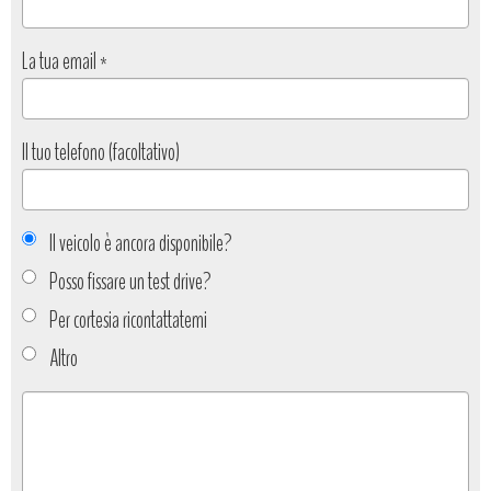
La tua email
*
Il tuo telefono (facoltativo)
Il veicolo è ancora disponibile?
Posso fissare un test drive?
Per cortesia ricontattatemi
Altro
Tipo
richiesta
*