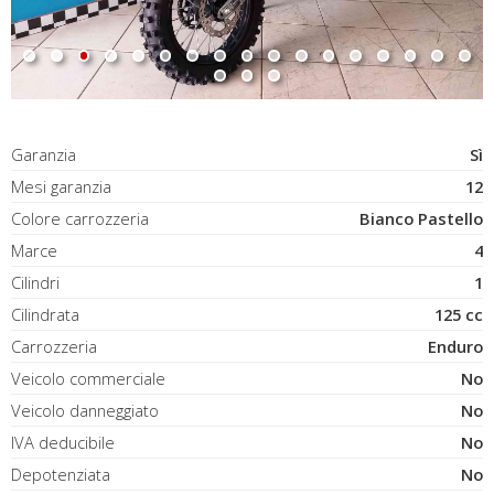
Garanzia
Sì
Mesi garanzia
12
Colore carrozzeria
Bianco Pastello
Marce
4
Cilindri
1
Cilindrata
125 cc
Carrozzeria
Enduro
Veicolo commerciale
No
Veicolo danneggiato
No
IVA deducibile
No
Depotenziata
No