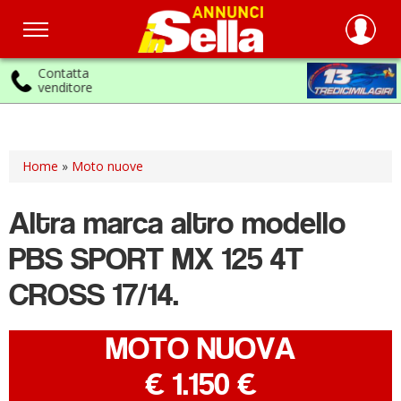
Contatta
venditore
Salta
al
contenuto
principale
Home
»
Moto nuove
Altra marca
altro modello
PBS SPORT MX 125 4T
CROSS 17/14.
MOTO NUOVA
-
€ 1.150 €