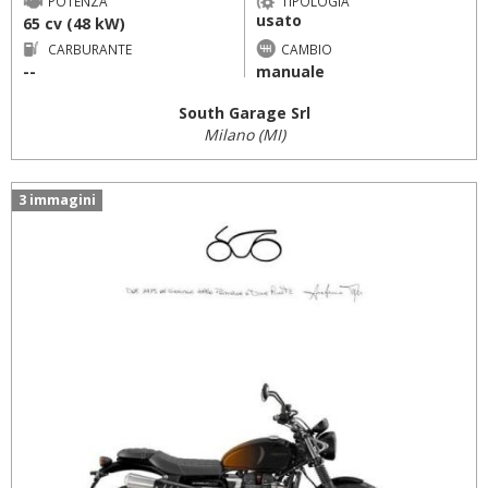
POTENZA
TIPOLOGIA
usato
65 cv (48 kW)
CARBURANTE
CAMBIO
--
manuale
South Garage Srl
Milano (MI)
3 immagini