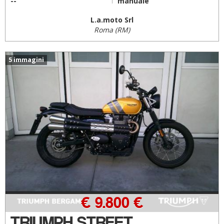
--
manuale
L.a.moto Srl
Roma (RM)
5 immagini
€ 9.800 €
TRIUMPH STREET