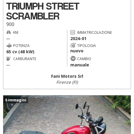
TRIUMPH STREET
SCRAMBLER
900
KM
IMMATRICOLAZIONE
--
2024-01
POTENZA
TIPOLOGIA
nuovo
65 cv (48 kW)
CARBURANTE
CAMBIO
--
manuale
Fani Motors Srl
Firenze (FI)
5 immagini