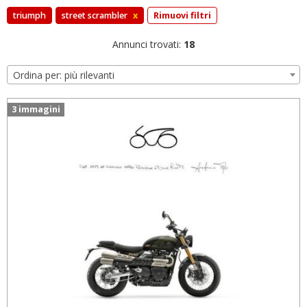
triumph
street scrambler
x
Rimuovi filtri
Annunci trovati:
18
Ordina per: più rilevanti
3 immagini