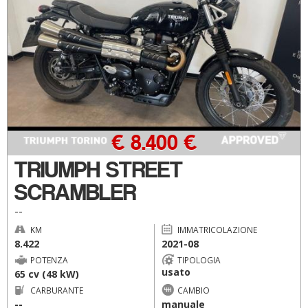
€ 8.400 €
TRIUMPH STREET
SCRAMBLER
--
KM
IMMATRICOLAZIONE
8.422
2021-08
POTENZA
TIPOLOGIA
usato
65 cv (48 kW)
CARBURANTE
CAMBIO
--
manuale