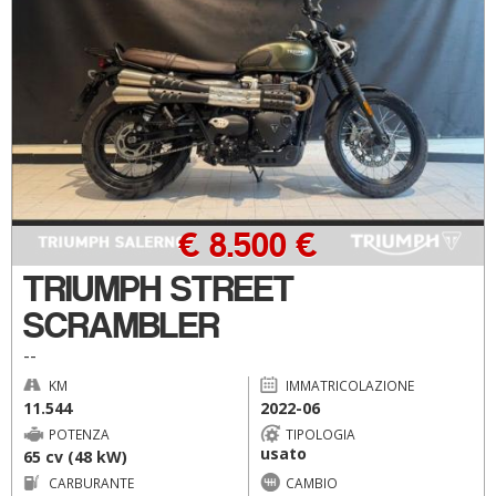
€ 8.500 €
TRIUMPH STREET
SCRAMBLER
--
KM
IMMATRICOLAZIONE
11.544
2022-06
POTENZA
TIPOLOGIA
usato
65 cv (48 kW)
CARBURANTE
CAMBIO