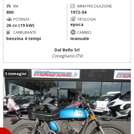
KM
IMMATRICOLAZIONE
800
1972-04
POTENZA
TIPOLOGIA
epoca
26 cv (19 kW)
CARBURANTE
CAMBIO
benzina 4 tempi
manuale
Dal Bello Srl
Conegliano (TV)
5 immagini