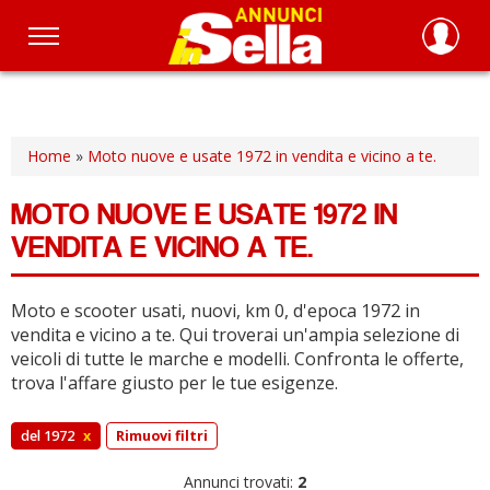
Salta
al
contenuto
principale
Home
»
Moto nuove e usate 1972 in vendita e vicino a te.
MOTO NUOVE E USATE 1972 IN
VENDITA E VICINO A TE.
Moto e scooter usati, nuovi, km 0, d'epoca 1972 in
vendita e vicino a te.
Qui troverai un'ampia selezione di
veicoli di tutte le marche e modelli.
Confronta le offerte,
trova l'affare giusto per le tue esigenze.
del 1972
x
Rimuovi filtri
Annunci trovati:
2