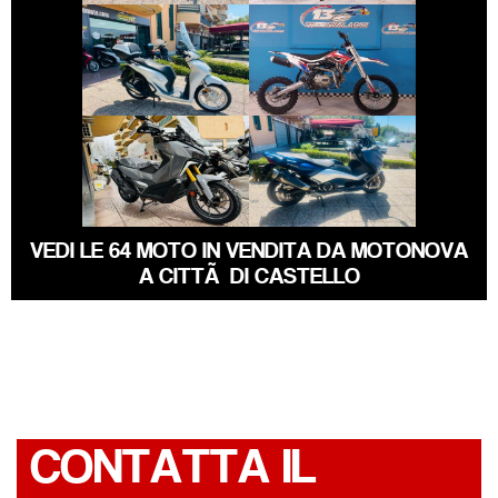
ALTRA-MARCA
HONDA SH
ALTRO-
MODELLO
€ 6.990 €
€ 5.790 €
SYM ADX-400
YAMAHA TMAX
VEDI LE 64 MOTO IN VENDITA DA MOTONOVA
A CITTÃ DI CASTELLO
CONTATTA IL