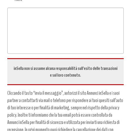
Tipo
richiesta
*
inSella non si assume alcuna responsabilità sull’esito delle transazioni
e sul loro contenuto.
Cliccando il tasto “invia il messaggio”, autorizzi il sito Annunci inSella e i suoi
partner a contattarti via mail o telefono per rispondere ai tuoi quesiti sull’auto
di tuo interesse o per finalità di marketing, sempre nel rispetto della privacy
policy. Inoltre ti informiamo che la tua email potrà essere controllata da
Annunci inSella per finalità di sicurezza e utilizzata per inviarti una richiesta di
recensione. In ogni momento puoi richiedere la cancellazione dei dati con