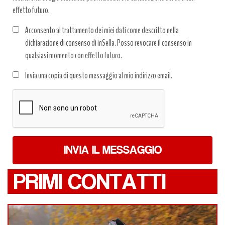
effetto futuro.
Acconsento al trattamento dei miei dati come descritto nella
dichiarazione di consenso di inSella. Posso revocare il consenso in
qualsiasi momento con effetto futuro.
Trattamento
Invia una copia di questo messaggio al mio indirizzo email.
dati
*
INVIA IL MESSAGGIO
PRIMI CONTATTI