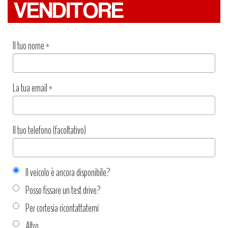
VENDITORE
Il tuo nome
*
La tua email
*
Il tuo telefono (facoltativo)
Il veicolo è ancora disponibile?
Posso fissare un test drive?
Per cortesia ricontattatemi
Altro