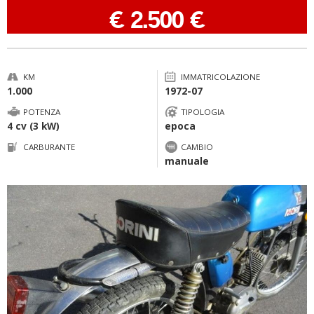
-
€ 2.500 €
KM
IMMATRICOLAZIONE
1.000
1972-07
POTENZA
TIPOLOGIA
4 cv (3 kW)
epoca
CARBURANTE
CAMBIO
manuale