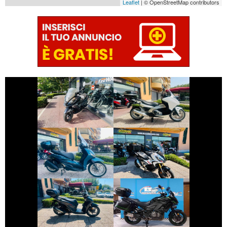
Leaflet
| © OpenStreetMap contributors
€ 1.390 €
€ 2.990 €
KYMCO
HONDA INTEGRA
DOWNTOWN
€ 3.990 €
€ 9.999 €
PIAGGIO
HONDA X-ADV
BEVERLY
€ 3.650 €
€ 9.990 €
KAWASAKI
HONDA SH
VERSYS
€ 3.350 €
€ 1.700 €