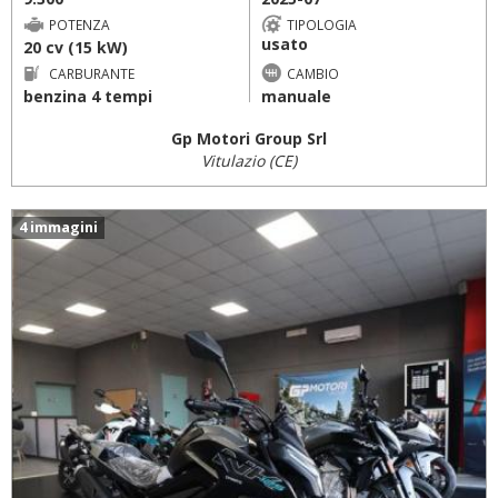
POTENZA
TIPOLOGIA
usato
20 cv (15 kW)
CARBURANTE
CAMBIO
benzina 4 tempi
manuale
Gp Motori Group Srl
Vitulazio (CE)
4 immagini