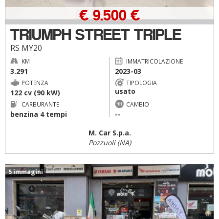
€ 9.500 €
TRIUMPH STREET TRIPLE
RS MY20
KM
IMMATRICOLAZIONE
3.291
2023-03
POTENZA
TIPOLOGIA
usato
122 cv (90 kW)
CARBURANTE
CAMBIO
benzina 4 tempi
--
M. Car S.p.a.
Pozzuoli (NA)
5 immagini