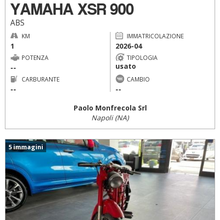
YAMAHA XSR 900
ABS
KM
IMMATRICOLAZIONE
1
2026-04
POTENZA
TIPOLOGIA
usato
--
CARBURANTE
CAMBIO
--
--
Paolo Monfrecola Srl
Napoli (NA)
5 immagini