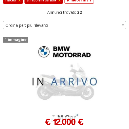
naked
x
s. nicola la strada
x
Rimuovi filtri
Annunci trovati:
32
Ordina per: più rilevanti
1 immagine
€ 12.000 €