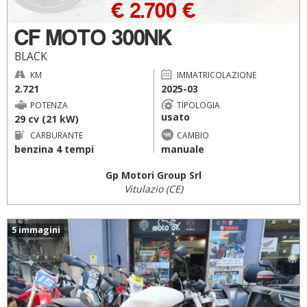
€ 2.700 €
CF MOTO 300NK
BLACK
KM
IMMATRICOLAZIONE
2.721
2025-03
POTENZA
TIPOLOGIA
usato
29 cv (21 kW)
CARBURANTE
CAMBIO
benzina 4 tempi
manuale
Gp Motori Group Srl
Vitulazio (CE)
5 immagini