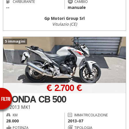
CARBURANTE
CAMBIO
--
manuale
Gp Motori Group Srl
Vitulazio (CE)
5 immagini
€ 2.700 €
HONDA CB 500
F 2013 MK1
KM
IMMATRICOLAZIONE
28.000
2013-07
POTENZA
TIPOLOGIA