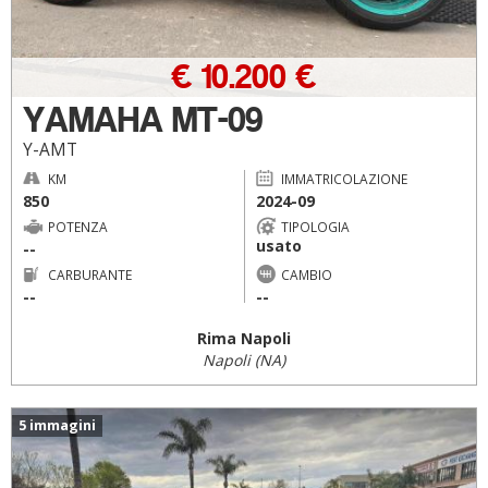
€ 10.200 €
YAMAHA MT-09
Y-AMT
KM
IMMATRICOLAZIONE
850
2024-09
POTENZA
TIPOLOGIA
usato
--
CARBURANTE
CAMBIO
--
--
Rima Napoli
Napoli (NA)
5 immagini