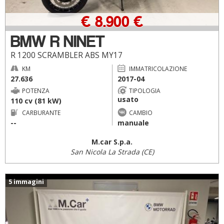
€ 8.900 €
BMW R NINET
R 1200 SCRAMBLER ABS MY17
KM
IMMATRICOLAZIONE
27.636
2017-04
POTENZA
TIPOLOGIA
usato
110 cv (81 kW)
CARBURANTE
CAMBIO
--
manuale
M.car S.p.a.
San Nicola La Strada (CE)
5 immagini