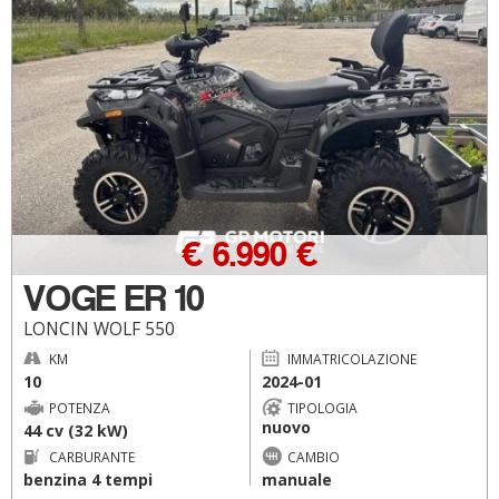
€ 6.990 €
VOGE ER 10
LONCIN WOLF 550
KM
IMMATRICOLAZIONE
10
2024-01
POTENZA
TIPOLOGIA
nuovo
44 cv (32 kW)
CARBURANTE
CAMBIO
benzina 4 tempi
manuale