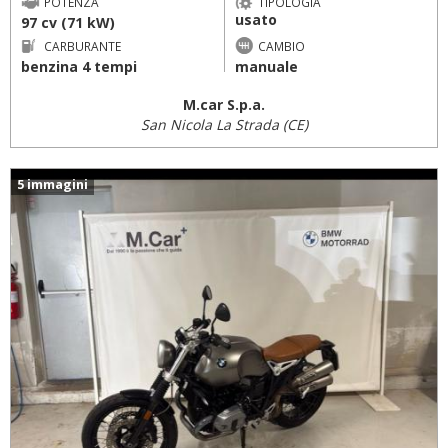
POTENZA
TIPOLOGIA
usato
97 cv (71 kW)
CARBURANTE
CAMBIO
benzina 4 tempi
manuale
M.car S.p.a.
San Nicola La Strada (CE)
5 immagini