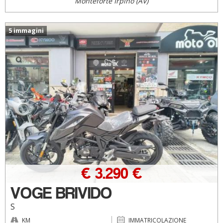
Monteforte Irpino (AV)
5 immagini
€ 3.290 €
VOGE BRIVIDO
S
KM
IMMATRICOLAZIONE