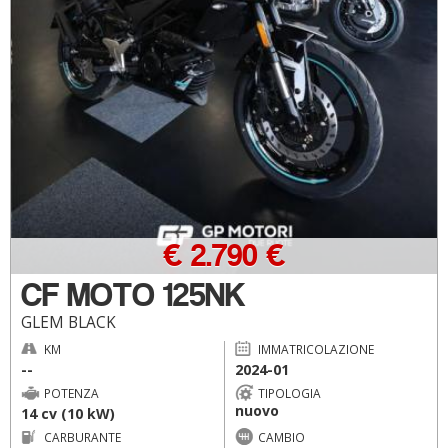
€ 2.790 €
CF MOTO 125NK
GLEM BLACK
KM
IMMATRICOLAZIONE
--
2024-01
POTENZA
TIPOLOGIA
nuovo
14 cv (10 kW)
CARBURANTE
CAMBIO