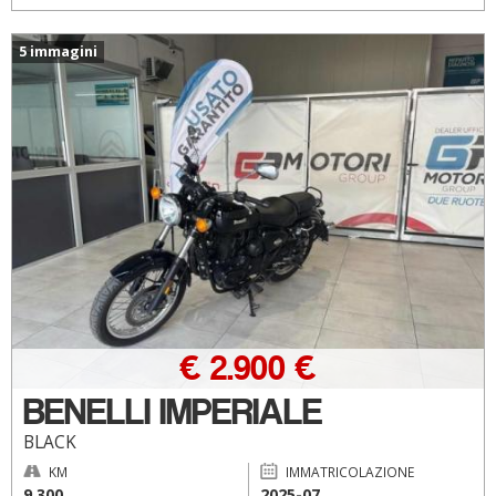
5 immagini
€ 2.900 €
BENELLI IMPERIALE
BLACK
KM
IMMATRICOLAZIONE
9.300
2025-07