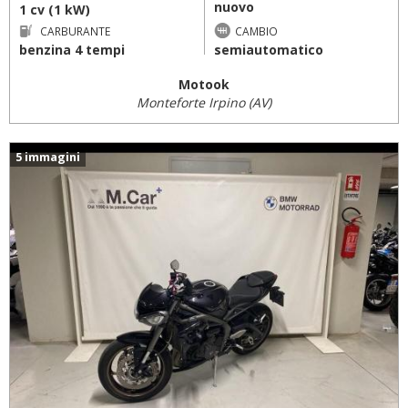
nuovo
1 cv (1 kW)
CARBURANTE
CAMBIO
benzina 4 tempi
semiautomatico
Motook
Monteforte Irpino (AV)
5 immagini