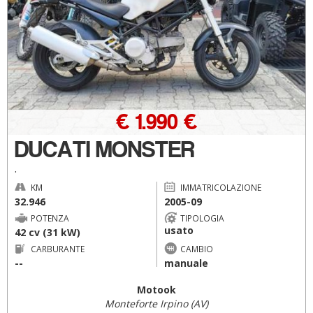
€ 1.990 €
DUCATI MONSTER
.
KM
IMMATRICOLAZIONE
32.946
2005-09
POTENZA
TIPOLOGIA
usato
42 cv (31 kW)
CARBURANTE
CAMBIO
--
manuale
Motook
Monteforte Irpino (AV)