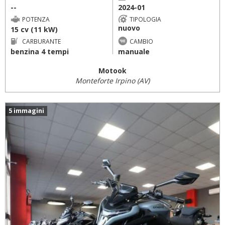
--
2024-01
POTENZA
TIPOLOGIA
nuovo
15 cv (11 kW)
CARBURANTE
CAMBIO
benzina 4 tempi
manuale
Motook
Monteforte Irpino (AV)
5 immagini