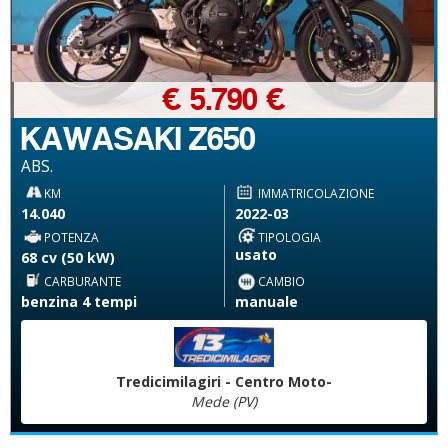
€ 5.790 €
KAWASAKI Z650
ABS.
KM
IMMATRICOLAZIONE
14.040
2022-03
POTENZA
TIPOLOGIA
usato
68 cv (50 kW)
CARBURANTE
CAMBIO
benzina 4 tempi
manuale
Tredicimilagiri - Centro Moto-
Mede (PV)