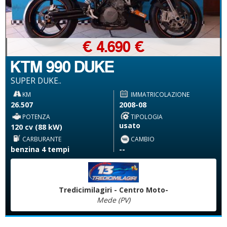
€ 4.690 €
KTM 990 DUKE
SUPER DUKE..
KM
IMMATRICOLAZIONE
26.507
2008-08
POTENZA
TIPOLOGIA
usato
120 cv (88 kW)
CARBURANTE
CAMBIO
benzina 4 tempi
--
Tredicimilagiri - Centro Moto-
Mede (PV)