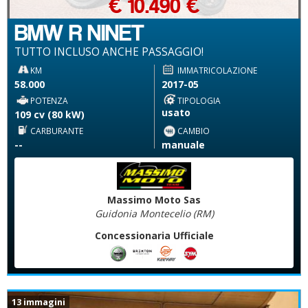
€ 10.490 €
BMW R NINET
TUTTO INCLUSO ANCHE PASSAGGIO!
KM
IMMATRICOLAZIONE
58.000
2017-05
POTENZA
TIPOLOGIA
usato
109 cv (80 kW)
CARBURANTE
CAMBIO
--
manuale
Massimo Moto Sas
Guidonia Montecelio (RM)
Concessionaria Ufficiale
13 immagini