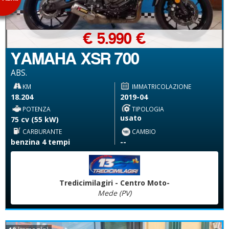
€ 5.990 €
YAMAHA XSR 700
ABS.
KM
IMMATRICOLAZIONE
18.204
2019-04
POTENZA
TIPOLOGIA
usato
75 cv (55 kW)
CARBURANTE
CAMBIO
benzina 4 tempi
--
Tredicimilagiri - Centro Moto-
Mede (PV)