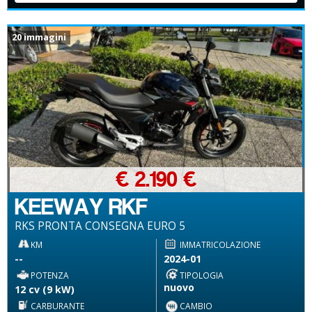
20 immagini
€ 2.190 €
KEEWAY RKF
RKS PRONTA CONSEGNA EURO 5
KM
IMMATRICOLAZIONE
--
2024-01
POTENZA
TIPOLOGIA
nuovo
12 cv (9 kW)
CARBURANTE
CAMBIO