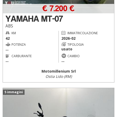
€ 7.200 €
YAMAHA MT-07
ABS
KM
IMMATRICOLAZIONE
42
2026-02
POTENZA
TIPOLOGIA
usato
--
CARBURANTE
CAMBIO
--
--
Motomillenium Srl
Ostia Lido (RM)
5 immagini