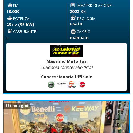
KM
IMMATRICOLAZIONE
18.000
2022-04
POTENZA
TIPOLOGIA
usato
48 cv (35 kW)
CARBURANTE
CAMBIO
--
manuale
Massimo Moto Sas
Guidonia Montecelio (RM)
Concessionaria Ufficiale
11 immagini