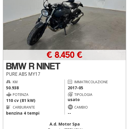
€ 8.450 €
BMW R NINET
PURE ABS MY17
KM
IMMATRICOLAZIONE
50.938
2017-05
POTENZA
TIPOLOGIA
usato
110 cv (81 kW)
CARBURANTE
CAMBIO
benzina 4 tempi
--
A.d. Motor Spa