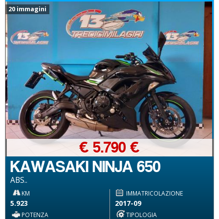
20 immagini
€ 5.790 €
KAWASAKI NINJA 650
ABS..
KM
IMMATRICOLAZIONE
5.923
2017-09
POTENZA
TIPOLOGIA