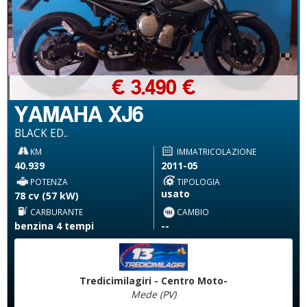
€ 3.490 €
YAMAHA XJ6
BLACK ED..
KM
IMMATRICOLAZIONE
40.939
2011-05
POTENZA
TIPOLOGIA
usato
78 cv (57 kW)
CARBURANTE
CAMBIO
benzina 4 tempi
--
Tredicimilagiri - Centro Moto-
Mede (PV)