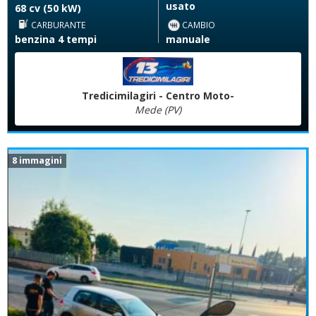
usato
68 cv (50 kW)
CARBURANTE
CAMBIO
benzina 4 tempi
manuale
Tredicimilagiri - Centro Moto-
Mede (PV)
8 immagini