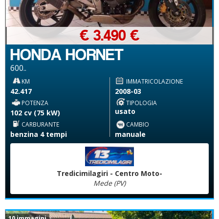
€ 3.490 €
HONDA HORNET
600..
KM
IMMATRICOLAZIONE
42.417
2008-03
POTENZA
TIPOLOGIA
usato
102 cv (75 kW)
CARBURANTE
CAMBIO
benzina 4 tempi
manuale
Tredicimilagiri - Centro Moto-
Mede (PV)
10 immagini