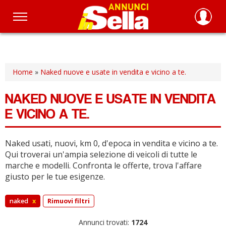
Salta
al
contenuto
principale
Home
»
Naked nuove e usate in vendita e vicino a te.
NAKED NUOVE E USATE IN VENDITA
E VICINO A TE.
Naked usati, nuovi, km 0, d'epoca in vendita e vicino a te.
Qui troverai un'ampia selezione di veicoli di tutte le
marche e modelli.
Confronta le offerte, trova l'affare
giusto per le tue esigenze.
naked
x
Rimuovi filtri
Annunci trovati:
1724