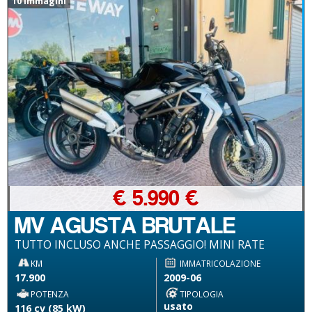
10 immagini
€ 5.990 €
MV AGUSTA BRUTALE
TUTTO INCLUSO ANCHE PASSAGGIO! MINI RATE
KM
IMMATRICOLAZIONE
17.900
2009-06
POTENZA
TIPOLOGIA
usato
116 cv (85 kW)