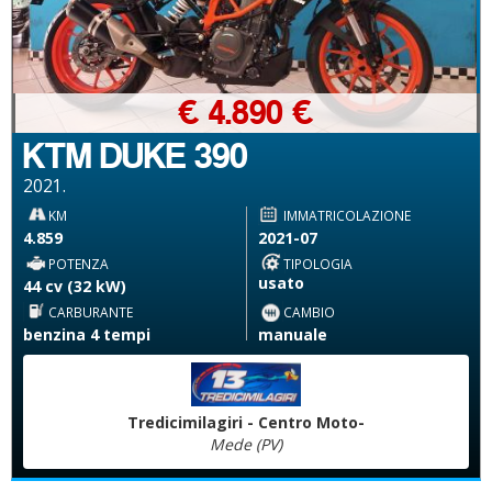
€ 4.890 €
KTM DUKE 390
2021.
KM
IMMATRICOLAZIONE
4.859
2021-07
POTENZA
TIPOLOGIA
usato
44 cv (32 kW)
CARBURANTE
CAMBIO
benzina 4 tempi
manuale
Tredicimilagiri - Centro Moto-
Mede (PV)