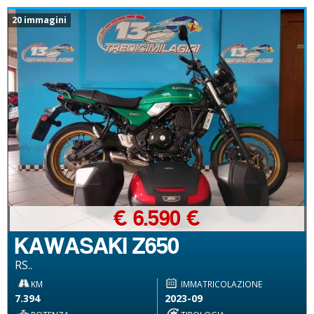
20 immagini
€ 6.590 €
KAWASAKI Z650
RS..
KM
IMMATRICOLAZIONE
7.394
2023-09