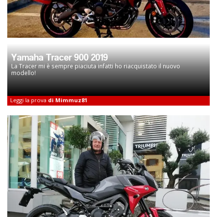
Yamaha Tracer 900 2019
La Tracer mi è sempre piaciuta infatti ho riacquistato il nuovo
modello!
Leggi la prova
di Mimmuz81