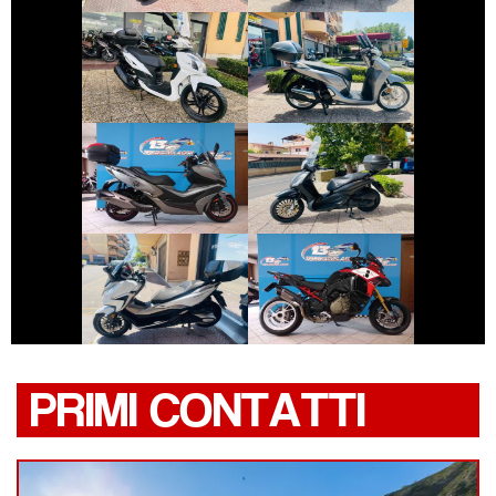
SYM SYMPHONY
HONDA SH
€ 3.890 €
€ 2.990 €
PIAGGIO
KYMCO XCITING
BEVERLY
€ 4.250 €
€ 20.790 €
HONDA FORZA-
DUCATI
350
MULTISTRADA
PRIMI CONTATTI