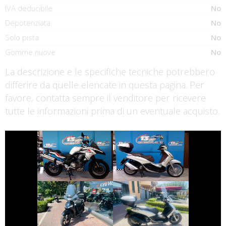
IVA deducibile
No
Depotenziata
No
Solo pista
No
Gomme nuove
No
La descrizione e le specifiche tecniche potrebbero
differire da quelle elencate in questa pagina. Per
favore, contatta sempre il venditore per ricevere
tutte le informazioni prima di un eventuale acquisto.
€ 3.690 €
€ 2.990 €
PIAGGIO
BENELLI TRK
BEVERLY
€ 2.390 €
€ 3.250 €
PIAGGIO
PEUGEOT TWEET
BEVERLY
€ 2.190 €
€ 3.150 €