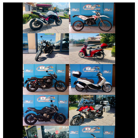
BETAMOTOR
HONDA HORNET
ENDURO
€ 2.350 €
€ 2.490 €
SWM GRAN-
HONDA SH
MILANO
€ 8.190 €
€ 2.990 €
PIAGGIO
MOTO-GUZZI V7
BEVERLY
€ 3.490 €
€ 5.590 €
YAMAHA XJ6
HONDA CB-500
€ 3.490 €
€ 1.150 €
ALTRA-MARCA
BENELLI