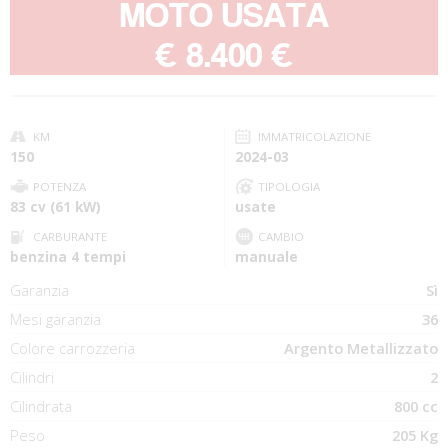
MOTO USATA
-
€ 8.400 €
KM
IMMATRICOLAZIONE
150
2024-03
POTENZA
TIPOLOGIA
83 cv (61 kW)
usate
CARBURANTE
CAMBIO
benzina 4 tempi
manuale
Garanzia
Sì
Mesi garanzia
36
Colore carrozzeria
Argento Metallizzato
Cilindri
2
Cilindrata
800 cc
Peso
205 Kg