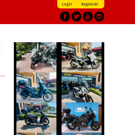
Login
Registrati
KYMCO
HONDA INTEGRA
DOWNTOWN
€ 2.990 €
€ 1.390 €
PIAGGIO
HONDA X-ADV
BEVERLY
€ 9.999 €
€ 3.990 €
KAWASAKI
HONDA SH
VERSYS
€ 3.650 €
€ 9.990 €