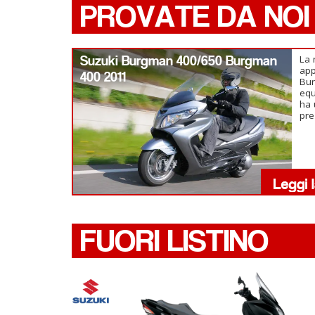
PROVATE DA NOI
Suzuki Burgman 400/650 Burgman
La 
app
400 2011
Bu
equ
ha 
pre
FUORI LISTINO