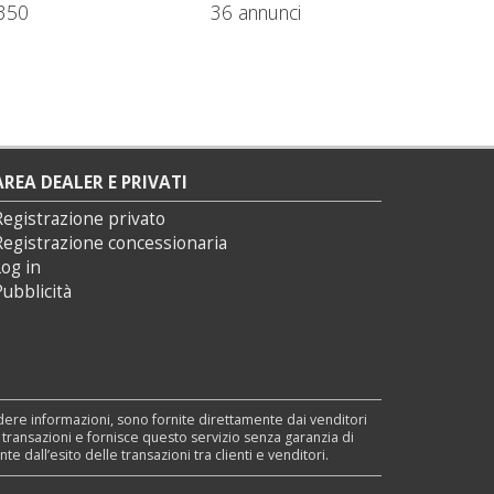
350
36 annunci
AREA DEALER E PRIVATI
Registrazione privato
Registrazione concessionaria
og in
ubblicità
edere informazioni, sono fornite direttamente dai venditori
e transazioni e fornisce questo servizio senza garanzia di
dall’esito delle transazioni tra clienti e venditori.