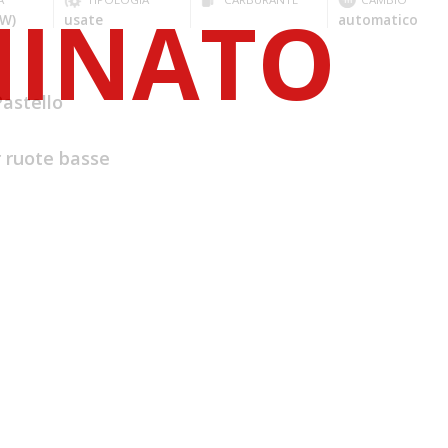
kW)
usate
automatico
astello
 ruote basse