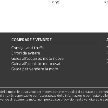
1.999
7.
COMPRARE E VENDERE
Consigli anti truffa
Errori da evitare
Guida all’acquisto: moto nuova
L
Guida all’acquisto: moto usata
P
Guida per vendere la moto
 delle moto, le descrizioni dei motoveicoli e le modalità di contatto per richi
nSella non è responsabile per l’accuratezza delle informazioni e per l’esito dell
n vende direttamente moto, non percepisce provvigioni sulle vendite ed è esente 