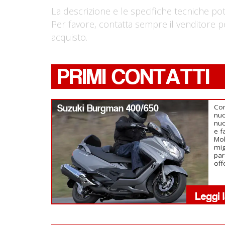
La descrizione e le specifiche tecniche po
Per favore, contatta sempre il venditore p
acquisto.
PRIMI CONTATTI
Suzuki Burgman 400/650
Com
nu
nuo
e f
Mol
mig
par
off