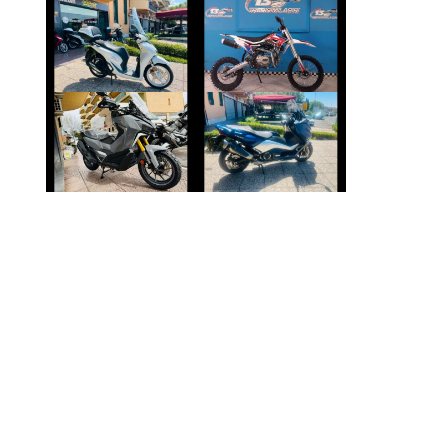
ALTRA-MARCA
HONDA SH
ALTRO-
MODELLO
€ 3.350 €
€ 1.700 €
SYM ADX-400
YAMAHA TMAX
€ 6.990 €
€ 5.790 €