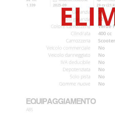
1.339
2025-09
29 cv (21 
Garanzia
Sì
Mesi garanzia
12
Colore carrozzeria
Verde P
Cilindrata
400 cc
Carrozzeria
Scooter
Veicolo commerciale
No
Veicolo danneggiato
No
IVA deducibile
No
Depotenziata
No
Solo pista
No
Gomme nuove
No
EQUIPAGGIAMENTO
ABS