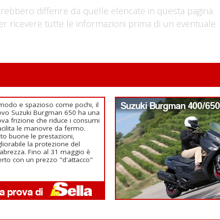
trebbero differire da quelle elencate in questa pagina.
er ricevere tutte le informazioni prima di un eventuale
odo e spazioso come pochi, il
Suzuki Burgman 400/650
ovo Suzuki Burgman 650 ha una
va frizione che riduce i consumi
acilita le manovre da fermo.
to buone le prestazioni,
liorabile la protezione del
abrezza. Fino al 31 maggio è
erto con un prezzo "d'attacco"