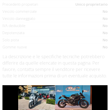
Precedenti propietari
Unico proprietario
Veicolo commerciale
No
Veicolo danneggiato
No
IVA deducibile
No
Depotenziata
No
Solo pista
No
Gomme nuove
No
La descrizione e le specifiche tecniche potrebbero
differire da quelle elencate in questa pagina. Per
favore, contatta sempre il venditore per ricevere
tutte le informazioni prima di un eventuale acquisto.
€ 2.490 €
€ 5.790 €
KAWASAKI
HONDA SH
NINJA-650
€ 2.150 €
€ 2.990 €