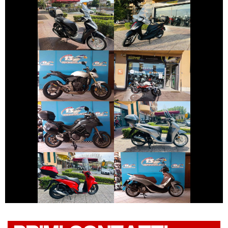
HONDA SH
PIAGGIO MEDLEY
€ 3.490 €
€ 2.550 €
HONDA HORNET
BENELLI BN
€ 11.690 €
€ 3.150 €
DUCATI
HONDA SH
MULTISTRADA
€ 3.490 €
€ 3.590 €
PIAGGIO
HONDA SH
BEVERLY