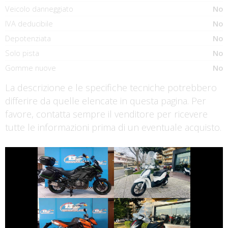
Veicolo danneggiato
No
IVA deducibile
No
Depotenziata
No
Solo pista
No
Gomme nuove
No
La descrizione e le specifiche tecniche potrebbero
differire da quelle elencate in questa pagina. Per
favore, contatta sempre il venditore per ricevere
tutte le informazioni prima di un eventuale acquisto.
€ 9.990 €
€ 2.350 €
KAWASAKI
PIAGGIO LIBERTY
VERSYS
€ 4.690 €
€ 2.990 €
KTM 990-DUKE
PIAGGIO MEDLEY