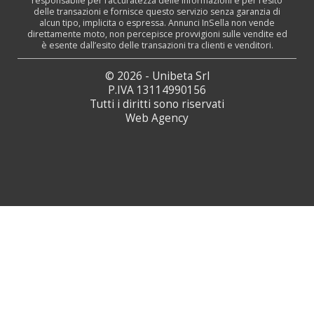
responsabile per l’accuratezza delle informazioni e per l’esito
delle transazioni e fornisce questo servizio senza garanzia di
alcun tipo, implicita o espressa. Annunci InSella non vende
direttamente moto, non percepisce provvigioni sulle vendite ed
è esente dall’esito delle transazioni tra clienti e venditori.
© 2026 - Unibeta Srl
P.IVA 13114990156
Tutti i diritti sono riservati
Web Agency