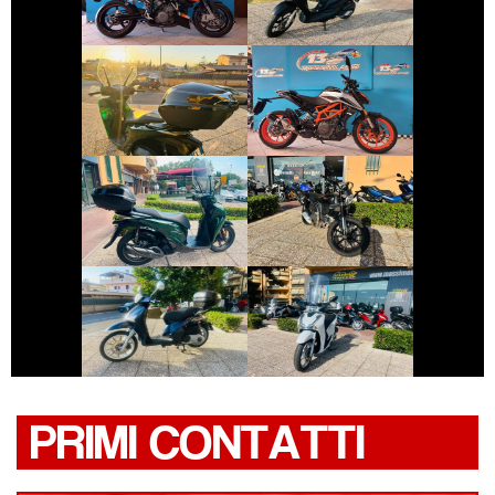
€ 3.790 €
€ 4.890 €
HONDA SH
KTM DUKE-390
€ 3.590 €
€ 4.490 €
DUCATI
HONDA SH
SCRAMBLER
€ 1.650 €
€ 2.490 €
PIAGGIO LIBERTY
HONDA SH
PRIMI CONTATTI