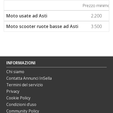
Prezzo minimo
Moto usate ad Asti
2.200
Moto scooter ruote basse ad Asti
3.500
INFORMAZIONI
Chi siamo
Contatta Annunci InSella
Termini del servizio
Privacy
Cookie Policy
Condizioni d’uso
Community Policy