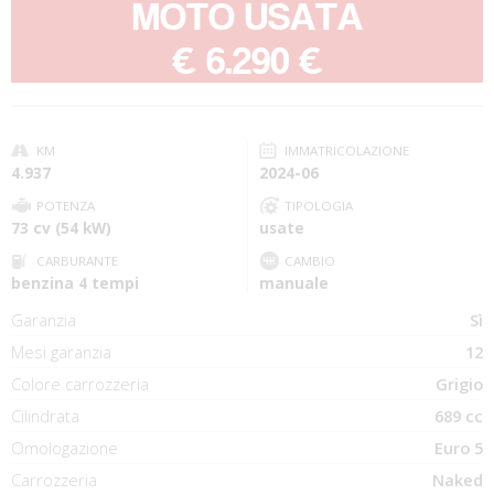
MOTO USATA
-
€ 6.290 €
KM
IMMATRICOLAZIONE
4.937
2024-06
POTENZA
TIPOLOGIA
73 cv (54 kW)
usate
CARBURANTE
CAMBIO
benzina 4 tempi
manuale
Garanzia
Sì
Mesi garanzia
12
Colore carrozzeria
Grigio
Cilindrata
689 cc
Omologazione
Euro 5
Carrozzeria
Naked