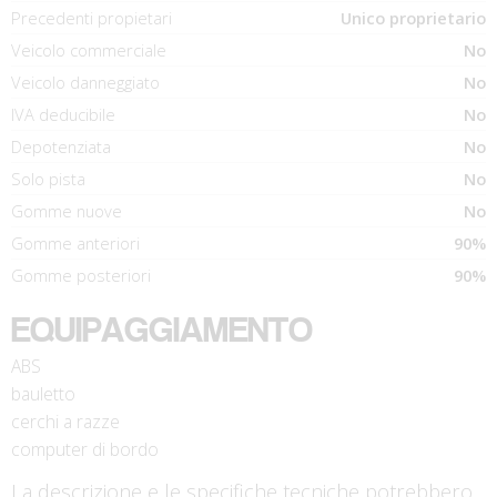
Precedenti propietari
Unico proprietario
Veicolo commerciale
No
Veicolo danneggiato
No
IVA deducibile
No
Depotenziata
No
Solo pista
No
Gomme nuove
No
Gomme anteriori
90%
Gomme posteriori
90%
EQUIPAGGIAMENTO
ABS
bauletto
cerchi a razze
computer di bordo
La descrizione e le specifiche tecniche potrebbero