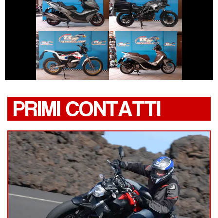
KYMCO XCITING
BMW SERIE-F-GS
€ 5.890 €
€ 3.590 €
PIAGGIO
MONTESA 4RIDE
BEVERLY
PRIMI CONTATTI