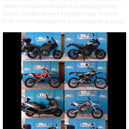
differire da quelle elencate in questa pagina. Per
favore, contatta sempre il venditore per ricevere
tutte le informazioni prima di un eventuale acquisto.
€ 9.990 €
€ 6.390 €
KAWASAKI
YAMAHA
VERSYS
TRACER
€ 6.890 €
€ 2.990 €
FANTIC-MOTOR
HONDA CRF
XE
€ 3.390 €
€ 1.700 €
ALTRA-MARCA
KYMCO X-TOWN
ALTRO-
MODELLO
€ 3.890 €
€ 6.390 €