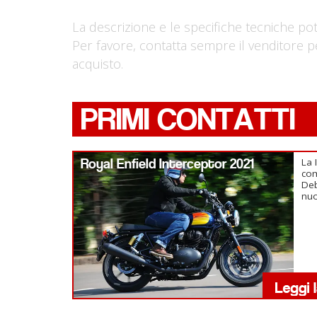
La descrizione e le specifiche tecniche po
Per favore, contatta sempre il venditore p
acquisto.
PRIMI CONTATTI
Royal Enfield Interceptor 2021
La 
com
Deb
nuo