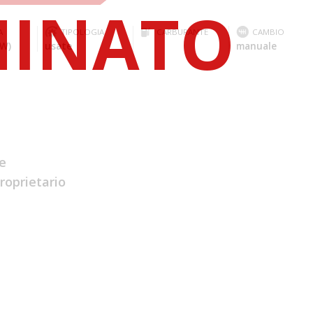
A
TIPOLOGIA
CARBURANTE
CAMBIO
kW)
usate
manuale
e
roprietario