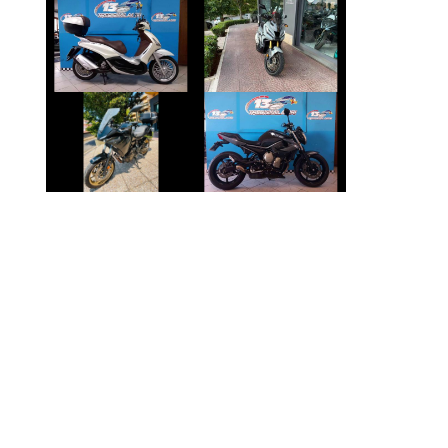
PIAGGIO
HONDA X-ADV
BEVERLY
€ 8.990 €
€ 2.990 €
YAMAHA
YAMAHA XJ6
TRACER
€ 3.490 €
€ 7.990 €