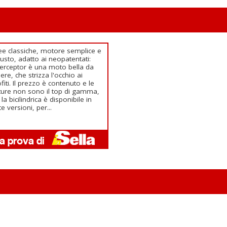
ee classiche, motore semplice e
usto, adatto ai neopatentati:
nterceptor è una moto bella da
ere, che strizza l'occhio ai
fiti. Il prezzo è contenuto e le
iture non sono il top di gamma,
la bicilindrica è disponibile in
te versioni, per...