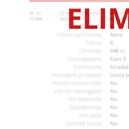
KM
IMMATRICOLAZIONE
POTENZ
11.000
2023-02
48 cv (35 
Garanzia
Sì
Colore carrozzeria
Nero
Marce
6
Cilindrata
648 cc
Omologazione
Euro 5
Carrozzeria
Stradal
Precedenti propietari
Unico p
Veicolo commerciale
No
Veicolo danneggiato
No
IVA deducibile
No
Depotenziata
No
Solo pista
No
Gomme nuove
No