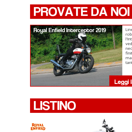
PROVATE DA NOI
Royal Enfield Interceptor 2019
Lin
rob
l'I
ved
neo
fin
ma 
tan
LISTINO