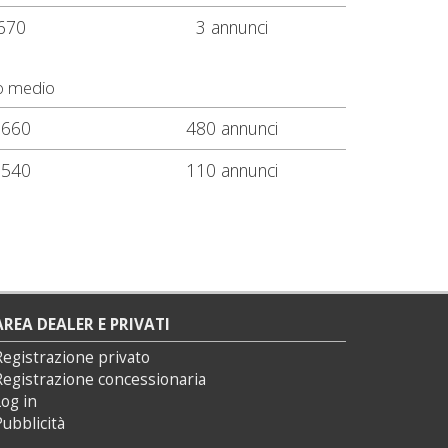
670
3 annunci
o medio
.660
480 annunci
.540
110 annunci
AREA DEALER E PRIVATI
Registrazione privato
Registrazione concessionaria
og in
ubblicità