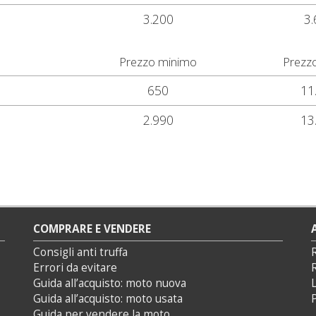
3.200
3.
Prezzo minimo
Prezz
650
11
2.990
13
COMPRARE E VENDERE
Consigli anti truffa
Errori da evitare
Guida all’acquisto: moto nuova
L
Guida all’acquisto: moto usata
P
Guida per vendere la moto