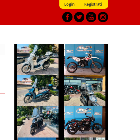
Login
Registrati
BETAMOTOR
HONDA SH
ENDURO
€ 3.790 €
€ 1.990 €
PIAGGIO
HONDA SH
BEVERLY
€ 2.990 €
€ 3.990 €
PEUGEOT TWEET
MOTO-GUZZI V7
€ 2.390 €
€ 8.190 €