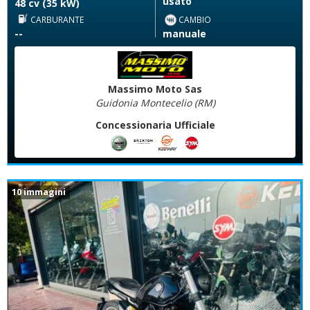
usato
48 cv (35 kW)
CARBURANTE
CAMBIO
--
manuale
Massimo Moto Sas
Guidonia Montecelio (RM)
Concessionaria Ufficiale
10 immagini