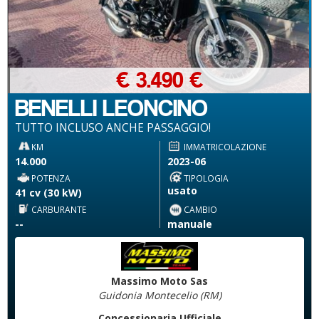
€ 3.490 €
BENELLI LEONCINO
TUTTO INCLUSO ANCHE PASSAGGIO!
KM
IMMATRICOLAZIONE
14.000
2023-06
POTENZA
TIPOLOGIA
usato
41 cv (30 kW)
CARBURANTE
CAMBIO
--
manuale
Massimo Moto Sas
Guidonia Montecelio (RM)
Concessionaria Ufficiale