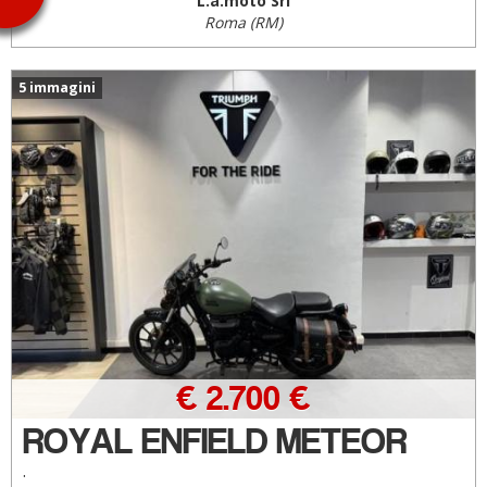
L.a.moto Srl
Roma (RM)
5 immagini
€ 2.700 €
ROYAL ENFIELD METEOR
.