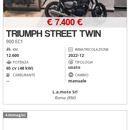
€ 7.400 €
TRIUMPH STREET TWIN
900 EC1
KM
IMMATRICOLAZIONE
12.600
2022-12
POTENZA
TIPOLOGIA
usato
65 cv (48 kW)
CARBURANTE
CAMBIO
--
manuale
L.a.moto Srl
Roma (RM)
4 immagini