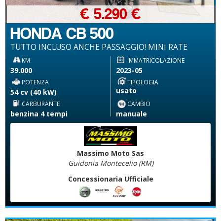
€ 5.290 €
HONDA CB 500
TUTTO INCLUSO ANCHE PASSAGGIO! MINI RATE
KM
IMMATRICOLAZIONE
39.000
2023-05
POTENZA
TIPOLOGIA
usato
54 cv (40 kW)
CARBURANTE
CAMBIO
benzina 4 tempi
manuale
Massimo Moto Sas
Guidonia Montecelio (RM)
Concessionaria Ufficiale