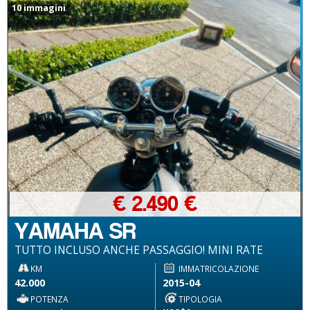
10 immagini
€ 2.490 €
YAMAHA SR
TUTTO INCLUSO ANCHE PASSAGGIO! MINI RATE
KM
IMMATRICOLAZIONE
42.000
2015-04
POTENZA
TIPOLOGIA