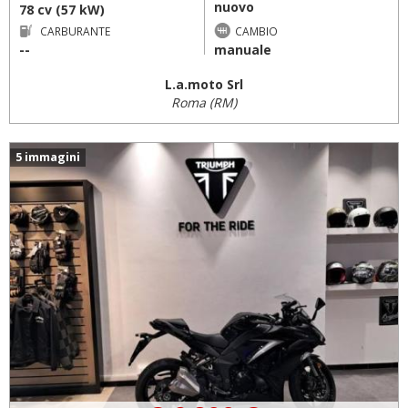
nuovo
78 cv (57 kW)
CARBURANTE
CAMBIO
--
manuale
L.a.moto Srl
Roma (RM)
5 immagini