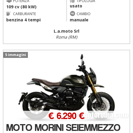
POTENZA
TIPOLOGIA
usato
109 cv (80 kW)
CARBURANTE
CAMBIO
benzina 4 tempi
manuale
L.a.moto Srl
Roma (RM)
5 immagini
€ 6.290 €
MOTO MORINI SEIEMMEZZO