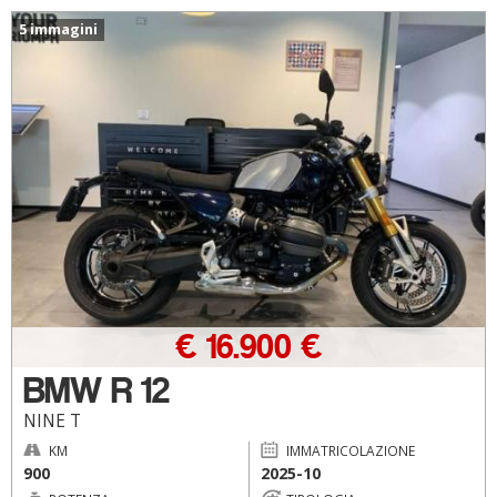
5 immagini
€ 16.900 €
BMW R 12
NINE T
KM
IMMATRICOLAZIONE
900
2025-10