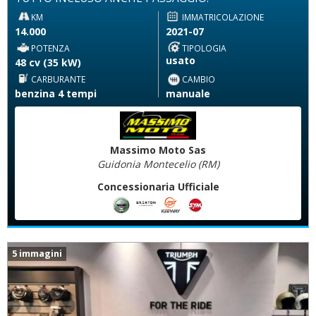
KM
IMMATRICOLAZIONE
14.000
2021-07
POTENZA
TIPOLOGIA
usato
48 cv (35 kW)
CARBURANTE
CAMBIO
benzina 4 tempi
manuale
Massimo Moto Sas
Guidonia Montecelio (RM)
Concessionaria Ufficiale
5 immagini