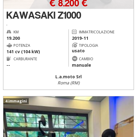
€ 8.200 €
KAWASAKI Z1000
.
KM
IMMATRICOLAZIONE
19.200
2019-11
POTENZA
TIPOLOGIA
usato
141 cv (104 kW)
CARBURANTE
CAMBIO
--
manuale
L.a.moto Srl
Roma (RM)
4 immagini