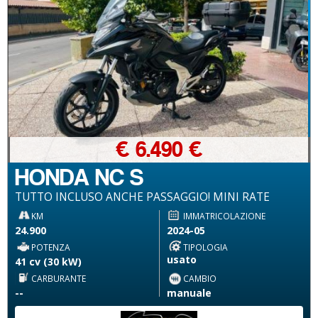
€ 6.490 €
HONDA NC S
TUTTO INCLUSO ANCHE PASSAGGIO! MINI RATE
KM
IMMATRICOLAZIONE
24.900
2024-05
POTENZA
TIPOLOGIA
usato
41 cv (30 kW)
CARBURANTE
CAMBIO
--
manuale