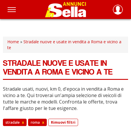
Salta
al
contenuto
principale
Home
»
Stradale nuove e usate in vendita a Roma e vicino a
te
STRADALE NUOVE E USATE IN
VENDITA A ROMA E VICINO A TE
Stradale usati, nuovi, km 0, d'epoca in vendita a Roma e
vicino a te.
Qui troverai un'ampia selezione di veicoli di
tutte le marche e modelli.
Confronta le offerte, trova
l'affare giusto per le tue esigenze.
stradale
x
roma
x
Rimuovi filtri