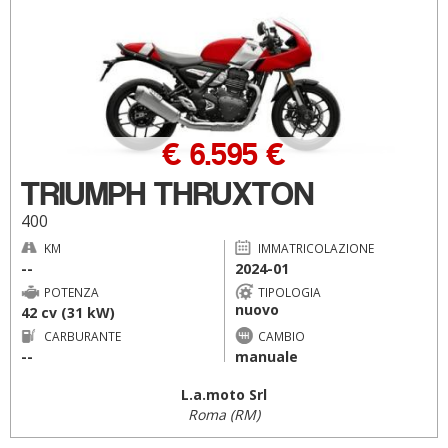
€ 6.595 €
TRIUMPH THRUXTON
400
KM
IMMATRICOLAZIONE
--
2024-01
POTENZA
TIPOLOGIA
nuovo
42 cv (31 kW)
CARBURANTE
CAMBIO
--
manuale
L.a.moto Srl
Roma (RM)